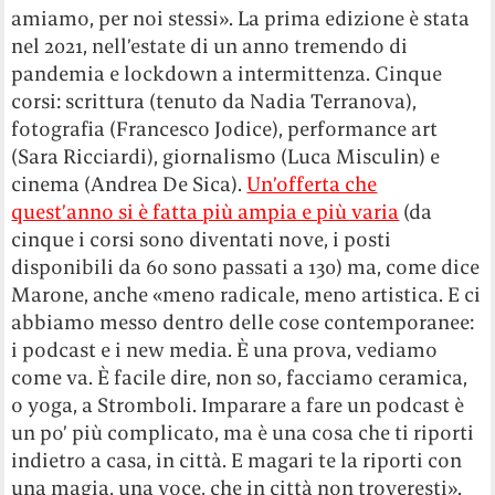
amiamo, per noi stessi». La prima edizione è stata
nel 2021, nell’estate di un anno tremendo di
pandemia e lockdown a intermittenza. Cinque
corsi: scrittura (tenuto da Nadia Terranova),
fotografia (Francesco Jodice), performance art
(Sara Ricciardi), giornalismo (Luca Misculin) e
cinema (Andrea De Sica).
Un’offerta che
quest’anno si è fatta più ampia e più varia
(da
cinque i corsi sono diventati nove, i posti
disponibili da 60 sono passati a 130) ma, come dice
Marone, anche «meno radicale, meno artistica. E ci
abbiamo messo dentro delle cose contemporanee:
i podcast e i new media. È una prova, vediamo
come va. È facile dire, non so, facciamo ceramica,
o yoga, a Stromboli. Imparare a fare un podcast è
un po’ più complicato, ma è una cosa che ti riporti
indietro a casa, in città. E magari te la riporti con
una magia, una voce, che in città non troveresti».