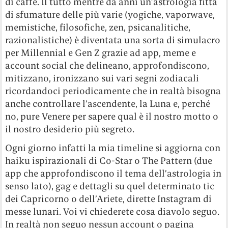
di caffè. Il tutto mentre da anni un’astrologia fitta
di sfumature delle più varie (yogiche, vaporwave,
memistiche, filosofiche, zen, psicanalitiche,
razionalistiche) è diventata una sorta di simulacro
per Millennial e Gen Z grazie ad app, meme e
account social che delineano, approfondiscono,
mitizzano, ironizzano sui vari segni zodiacali
ricordandoci periodicamente che in realtà bisogna
anche controllare l’ascendente, la Luna e, perché
no, pure Venere per sapere qual è il nostro motto o
il nostro desiderio più segreto.
Ogni giorno infatti la mia timeline si aggiorna con
haiku ispirazionali di Co-Star o The Pattern (due
app che approfondiscono il tema dell’astrologia in
senso lato), gag e dettagli su quel determinato tic
dei Capricorno o dell’Ariete, dirette Instagram di
messe lunari. Voi vi chiederete cosa diavolo seguo.
In realtà non seguo nessun account o pagina