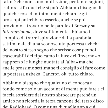
fatto è che non sono moltissime, per tante ragioni,
e allora si fa quel che si può. Abbiamo bisogno di
qualche cosa di minimamente chiaro e gli
oroscopi potrebbero esserlo, anche se poi
proviamo a trovarlo nelle parole di Breszny su
Internazionale
, dove solitamente abbiamo il
compito di trarre ispirazione dalla parabola
settimanale di una sconosciuta poetessa uzbeka
del nostro stesso segno che scrisse cose per noi
trascurabili del tipo «amo la luce dell’inverno» o
«apprezzo le lunghe nuotate all’alba» ma che
«nelle prossime settimane ti consiglio di fare come
la poetessa uzbeka, Cancro», ok, tutto chiaro.
Abbiamo bisogno che qualcuno ci conosca a
fondo come solo un account di meme può fare e ci
faccia sorridere del nostro sbroccare perché un
amico non ricorda la terza canzone del terzo disco
dei Radiohead. O come una di quelle app a cui