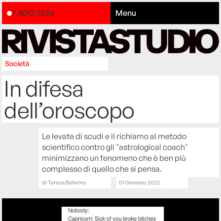
7 AGO 2026
Menu
Società
In difesa
dell’oroscopo
Le levate di scudi e il richiamo al metodo
scientifico contro gli "astrological coach"
minimizzano un fenomeno che è ben più
complesso di quello che si pensa.
di
Teresa Bellemo
01 Gennaio 2022