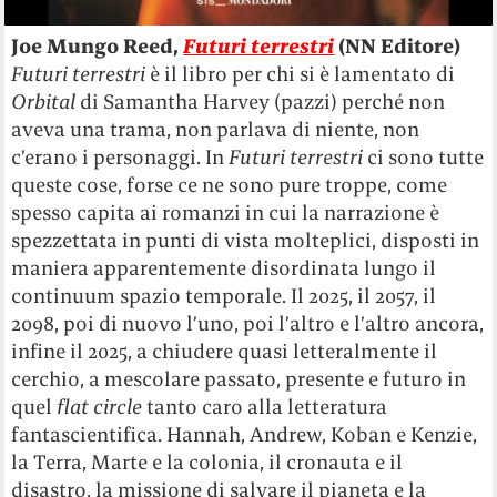
Joe Mungo Reed,
Futuri terrestri
(NN Editore)
Futuri terrestri
è il libro per chi si è lamentato di
Orbital
di Samantha Harvey (pazzi) perché non
aveva una trama, non parlava di niente, non
c’erano i personaggi. In
Futuri terrestri
ci sono tutte
queste cose, forse ce ne sono pure troppe, come
spesso capita ai romanzi in cui la narrazione è
spezzettata in punti di vista molteplici, disposti in
maniera apparentemente disordinata lungo il
continuum spazio temporale. Il 2025, il 2057, il
2098, poi di nuovo l’uno, poi l’altro e l’altro ancora,
infine il 2025, a chiudere quasi letteralmente il
cerchio, a mescolare passato, presente e futuro in
quel
flat circle
tanto caro alla letteratura
fantascientifica. Hannah, Andrew, Koban e Kenzie,
la Terra, Marte e la colonia, il cronauta e il
disastro, la missione di salvare il pianeta e la