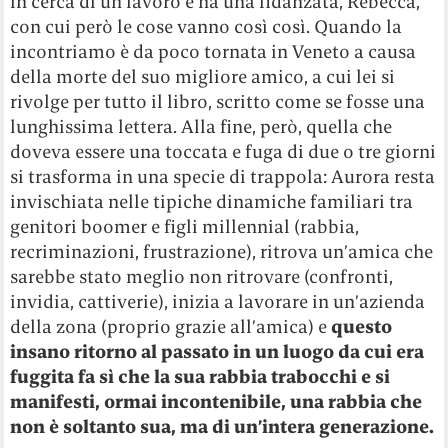
in cerca di un lavoro e ha una fidanzata, Rebecca,
con cui però le cose vanno così così. Quando la
incontriamo è da poco tornata in Veneto a causa
della morte del suo migliore amico, a cui lei si
rivolge per tutto il libro, scritto come se fosse una
lunghissima lettera. Alla fine, però, quella che
doveva essere una toccata e fuga di due o tre giorni
si trasforma in una specie di trappola: Aurora resta
invischiata nelle tipiche dinamiche familiari tra
genitori boomer e figli millennial (rabbia,
recriminazioni, frustrazione), ritrova un’amica che
sarebbe stato meglio non ritrovare (confronti,
invidia, cattiverie), inizia a lavorare in un’azienda
della zona (proprio grazie all’amica) e
questo
insano ritorno al passato in un luogo da cui era
fuggita fa sì che la sua rabbia trabocchi e si
manifesti, ormai incontenibile, una rabbia che
non è soltanto sua, ma di un’intera generazione.