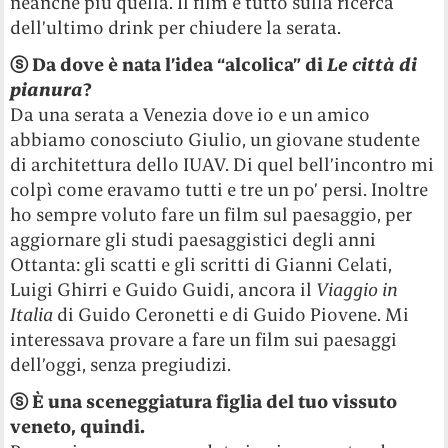
neanche più quella. Il film è tutto sulla ricerca
dell’ultimo drink per chiudere la serata.
ⓢ Da dove è nata l’idea “alcolica” di
Le città di
pianura
?
Da una serata a Venezia dove io e un amico
abbiamo conosciuto Giulio, un giovane studente
di architettura dello IUAV. Di quel bell’incontro mi
colpì come eravamo tutti e tre un po’ persi. Inoltre
ho sempre voluto fare un film sul paesaggio, per
aggiornare gli studi paesaggistici degli anni
Ottanta: gli scatti e gli scritti di Gianni Celati,
Luigi Ghirri e Guido Guidi, ancora il
Viaggio in
Italia
di Guido Ceronetti e di Guido Piovene. Mi
interessava provare a fare un film sui paesaggi
dell’oggi, senza pregiudizi.
ⓢ È una sceneggiatura figlia del tuo vissuto
veneto, quindi.