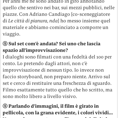
Per anni me ne sono andato in giro annotando
quello che sentivo nei bar, sui mezzi pubblici, nelle
piazze. Con Adriano Candiago [co-sceneggiatore
di
Le città di pianura
,
nda
] ho messo insieme quel
materiale e abbiamo cominciato a comporre un
viaggio.
ⓢ Sul set com’è andata? Sei uno che lascia
spazio all’improvvisazione?
I dialoghi sono filmati con una fedeltà del 100 per
cento. Lo pretendo dagli attori, non c’è
improvvisazione di nessun tipo. Io invece non
faccio storyboard, non preparo niente. Arrivo sul
set e cerco di restituire una freschezza di sguardo.
Filmo esattamente tutto quello che ho scritto, ma
sono molto libero a livello visivo.
ⓢ Parlando d’immagini, il film è girato in
pellicola, con la grana evidente, i colori vividi…