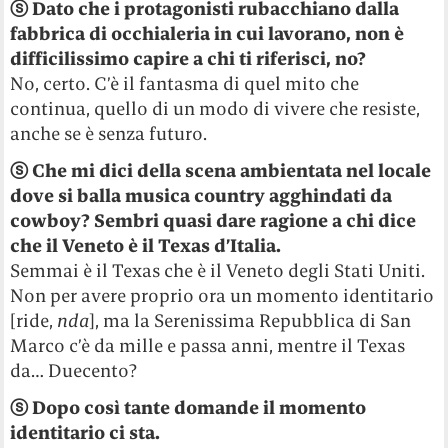
ⓢ Dato che i protagonisti rubacchiano dalla
fabbrica di occhialeria in cui lavorano, non è
difficilissimo capire a chi ti riferisci, no?
No, certo. C’è il fantasma di quel mito che
continua, quello di un modo di vivere che resiste,
anche se è senza futuro.
ⓢ Che mi dici della scena ambientata nel locale
dove si balla musica country agghindati da
cowboy? Sembri quasi dare ragione a chi dice
che il Veneto è il Texas d’Italia.
Semmai è il Texas che è il Veneto degli Stati Uniti.
Non per avere proprio ora un momento identitario
[ride,
nda
], ma la Serenissima Repubblica di San
Marco c’è da mille e passa anni, mentre il Texas
da… Duecento?
ⓢ Dopo così tante domande il momento
identitario ci sta.