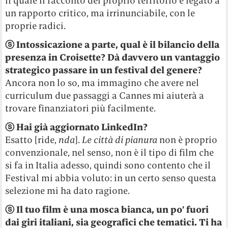
il quale il racconto del proprio territorio è legato a
un rapporto critico, ma irrinunciabile, con le
proprie radici.
ⓢ Intossicazione a parte, qual è il bilancio della
presenza in Croisette? Dà davvero un vantaggio
strategico passare in un festival del genere?
Ancora non lo so, ma immagino che avere nel
curriculum due passaggi a Cannes mi aiuterà a
trovare finanziatori più facilmente.
ⓢ Hai già aggiornato LinkedIn?
Esatto [ride,
nda
].
Le città di pianura
non è proprio
convenzionale, nel senso, non è il tipo di film che
si fa in Italia adesso, quindi sono contento che il
Festival mi abbia voluto: in un certo senso questa
selezione mi ha dato ragione.
ⓢ Il tuo film è una mosca bianca, un po’ fuori
dai giri italiani, sia geografici che tematici. Ti ha