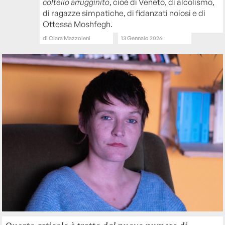
coltello arrugginito
, cioè di Veneto, di alcolismo,
di ragazze simpatiche, di fidanzati noiosi e di
Ottessa Moshfegh.
di
Clara Mazzoleni
13 Gennaio 2026