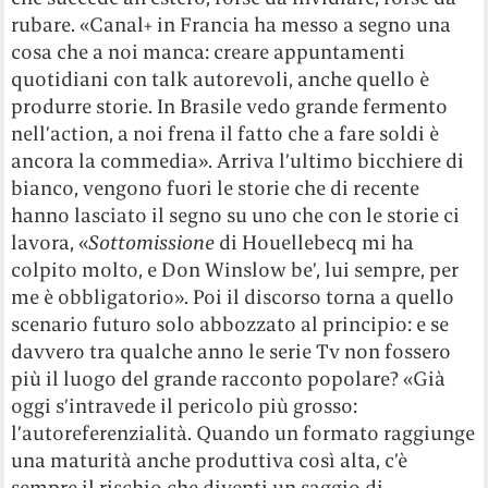
rubare. «Canal+ in Francia ha messo a segno una
cosa che a noi manca: creare appuntamenti
quotidiani con talk autorevoli, anche quello è
produrre storie. In Brasile vedo grande fermento
nell’action, a noi frena il fatto che a fare soldi è
ancora la commedia». Arriva l’ultimo bicchiere di
bianco, vengono fuori le storie che di recente
hanno lasciato il segno su uno che con le storie ci
lavora, «
Sottomissione
di Houellebecq mi ha
colpito molto, e Don Winslow be’, lui sempre, per
me è obbligatorio». Poi il discorso torna a quello
scenario futuro solo abbozzato al principio: e se
davvero tra qualche anno le serie Tv non fossero
più il luogo del grande racconto popolare? «Già
oggi s’intravede il pericolo più grosso:
l’autoreferenzialità. Quando un formato raggiunge
una maturità anche produttiva così alta, c’è
sempre il rischio che diventi un saggio di