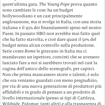
quest’ultima gara.
The Young Pope
prova quanto
sono cambiate le cose: ha un budget
hollywoodiano e un cast principalmente
anglosassone, ma si svolge in Italia, con una storia
italiana e il 95% dei finanziamenti speso nel nostro
Paese. In passato HBO non avrebbe mai fatto quel
che ha fatto stavolta, e cioè dare quasi il 50% del
budget senza alcun controllo sulla produzione.
Serie come
Rome
le giravano in Italia ma ci
mandavano un ispettore, convinti che se avessero
lasciato fare a noi si sarebbero trovati nel cast la
cugina dell’amico dello scenografo, per capirci.
Non che prima mancassero storie o talenti, è solo
che ora veniamo guardati con meno pregiudizio,
per via di una nuova generazione di produttori più
affidabili e in grado di pensare a un prodotto di
livello internazionale (penso ai tipi di Cattleya,
Wildside, Palomar, tanti altri) e alla trasparenza di