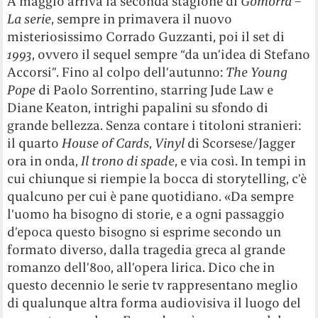
A maggio arriva la seconda stagione di
Gomorra –
La serie
, sempre in primavera il nuovo
misteriosissimo Corrado Guzzanti, poi il set di
1993
, ovvero il sequel sempre “da un’idea di Stefano
Accorsi”. Fino al colpo dell’autunno:
The Young
Pope
di Paolo Sorrentino, starring Jude Law e
Diane Keaton, intrighi papalini su sfondo di
grande bellezza. Senza contare i titoloni stranieri:
il quarto
House of Cards
,
Vinyl
di Scorsese/Jagger
ora in onda,
Il trono di spade
, e via così. In tempi in
cui chiunque si riempie la bocca di storytelling, c’è
qualcuno per cui è pane quotidiano. «Da sempre
l’uomo ha bisogno di storie, e a ogni passaggio
d’epoca questo bisogno si esprime secondo un
formato diverso, dalla tragedia greca al grande
romanzo dell’800, all’opera lirica. Dico che in
questo decennio le serie tv rappresentano meglio
di qualunque altra forma audiovisiva il luogo del