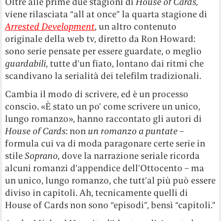
Oltre alle prime due stagioni di
House of Cards,
viene rilasciata “all at once” la quarta stagione di
Arrested Development
, un altro contenuto
originale della web tv, diretto da Ron Howard:
sono serie pensate per essere guardate, o meglio
guardabili
, tutte d’un fiato, lontano dai ritmi che
scandivano la serialità dei telefilm tradizionali.
Cambia il modo di scrivere, ed è un processo
conscio. «È stato un po’ come scrivere un unico,
lungo romanzo», hanno raccontato gli autori di
House of Cards
:
non
un
romanzo a puntate
–
formula cui va di moda paragonare certe serie in
stile
Soprano
, dove la narrazione seriale ricorda
alcuni romanzi d’appendice dell’Ottocento – ma
un unico, lungo romanzo, che tutt’al più può essere
diviso in capitoli. Ah, tecnicamente quelli di
House of Cards non sono “episodi”, bensì “capitoli.”