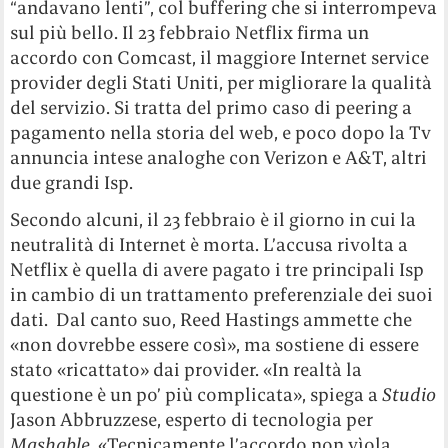
“andavano lenti”, col buffering che si interrompeva
sul più bello. Il 23 febbraio Netflix firma un
accordo con Comcast, il maggiore Internet service
provider degli Stati Uniti, per migliorare la qualità
del servizio. Si tratta del primo caso di peering a
pagamento nella storia del web, e poco dopo la Tv
annuncia intese analoghe con Verizon e A&T, altri
due grandi Isp.
Secondo alcuni, il 23 febbraio è il giorno in cui la
neutralità di Internet è morta. L’accusa rivolta a
Netflix è quella di avere pagato i tre principali Isp
in cambio di un trattamento preferenziale dei suoi
dati. Dal canto suo, Reed Hastings ammette che
«non dovrebbe essere così», ma sostiene di essere
stato «ricattato» dai provider. «In realtà la
questione è un po’ più complicata», spiega a
Studio
Jason Abbruzzese, esperto di tecnologia per
Mashable
. «Tecnicamente l’accordo non vìola