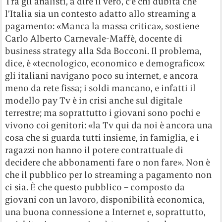
Tra gli analisti, a dire il vero, c’è chi dubita che
l’Italia sia un contesto adatto allo streaming a
pagamento: «Manca la massa critica», sostiene
Carlo Alberto Carnevale-Maffè, docente di
business strategy alla Sda Bocconi. Il problema,
dice, è «tecnologico, economico e demografico»:
gli italiani navigano poco su internet, e ancora
meno da rete fissa; i soldi mancano, e infatti il
modello pay Tv è in crisi anche sul digitale
terrestre; ma soprattutto i giovani sono pochi e
vivono coi genitori: «la Tv qui da noi è ancora una
cosa che si guarda tutti insieme, in famiglia, e i
ragazzi non hanno il potere contrattuale di
decidere che abbonamenti fare o non fare». Non è
che il pubblico per lo streaming a pagamento non
ci sia. È che questo pubblico – composto da
giovani con un lavoro, disponibilità economica,
una buona connessione a Internet e, soprattutto,