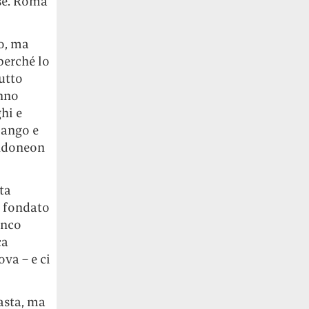
ese. Roma
to, ma
perché lo
utto
anno
ghi e
jango e
andoneon
ta
Ha fondato
anco
ca
va – e ci
asta, ma