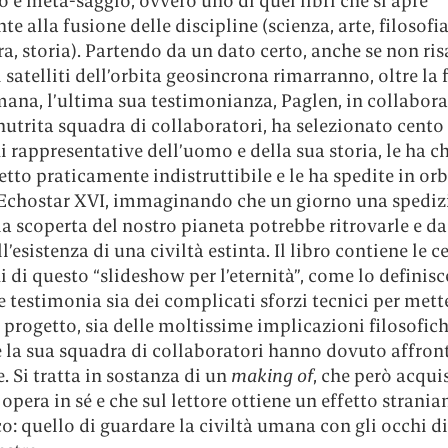
 e meta-saggio, ovvero uno di quei libri che si apre
te alla fusione delle discipline (scienza, arte, filosofia
ra, storia). Partendo da un dato certo, anche se non ris
i satelliti dell’orbita geosincrona rimarranno, oltre la 
mana, l’ultima sua testimonianza, Paglen, in collabor
utrita squadra di collaboratori, ha selezionato cento
rappresentative dell’uomo e della sua storia, le ha ch
tto praticamente indistruttibile e le ha spedite in orb
e Echostar XVI, immaginando che un giorno una spediz
la scoperta del nostro pianeta potrebbe ritrovarle e da
ll’esistenza di una civiltà estinta. Il libro contiene le c
di questo “slideshow per l’eternità”, come lo definisc
 e testimonia sia dei complicati sforzi tecnici per mett
l progetto, sia delle moltissime implicazioni filosofic
e la sua squadra di collaboratori hanno dovuto affron
e. Si tratta in sostanza di un
making of
, che però acquis
 opera in sé e che sul lettore ottiene un effetto strania
o: quello di guardare la civiltà umana con gli occhi d