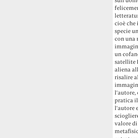
sull’uomo
Risultato: 4 morti "in meno" e circa 600
felicemen
feriti in più.
letteratu
cioè che 
Fred Again ha passato 50 ore
specie u
consecutive in livestream su YouTube
per completare il suo nuovo mixtape
Lo
con una n
ha fatto insieme al collettivo LATIN
immagini 
MAFIA, registrato tutto a Città del
un cofane
Messico e intitolato (didascalicamente
satellit
ma efficacemente) 9 months & 50 hours.
aliena al
risalire a
I Massive Attack sono stati banditi a
immagini 
vita da Singapore dopo aver esposto la
l’autore,
bandiera della Palestina durante un
pratica i
concerto
Prima di essere espulsi hanno
subìto perquisizioni e il sequestro dei
l’autore 
passaporti. «Un'esperienza surreale», l'ha
scioglier
definita la band.
valore di
metafisic