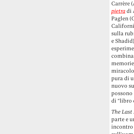
Carrère 
Le ondate di caldo potrebbero far
pietra
di 
aumentare il prezzo del cibo più della
guerra in Iran e della crisi nello Stretto
Paglen (
di Hormuz
Addirittura un punto
Californi
percentuale di inflazione alimentare in
sulla rub
più, un aumento del costo del cibo che
e Shadid)
nel 2027 rischia di arrivare al 3 per cento.
esperimen
combinazi
Il ristorante Trippa ha tolto dal menù i
memorie c
suoi due piatti più celebri perché troppe
miracolos
persone prendevano solo quelli per
fotografarli
L'ha spiegato lo chef Diego
pura di u
Rossi, per provare a sfuggire alle
nuovo sul
tendenze dettate da Instagram anche
possono e
sulla ristorazione.
di “libro 
Il Pentagono ha improvvisamente
The Last
cambiato il modo in cui conta i morti e i
parte e u
feriti nella guerra in Iran
Pare su
incontro 
richiesta diretta dalla Casa Bianca.