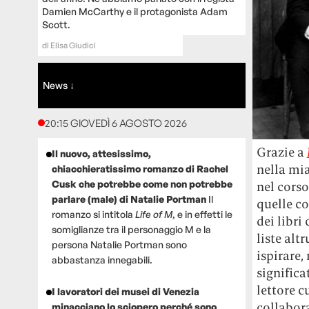
Damien McCarthy e il protagonista Adam
Scott.
di
Elisa Giudici
News ↓
20:15 GIOVEDÌ 6 AGOSTO 2026
Grazie a
Il nuovo, attesissimo,
nella mia
chiacchieratissimo romanzo di Rachel
Cusk che potrebbe come non potrebbe
nel corso
parlare (male) di Natalie Portman
Il
quelle co
romanzo si intitola
Life of M
, e in effetti le
dei libri
somiglianze tra il personaggio M e la
liste altr
persona Natalie Portman sono
ispirare,
abbastanza innegabili.
significa
lettore c
I lavoratori dei musei di Venezia
collabor
minacciano lo sciopero perché sono