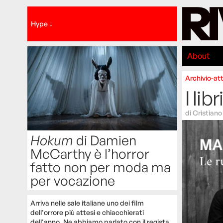
Hype ↓
About
Archivio-att
I lib
di
Cristiano
Hokum
di Damien
McCarthy è l’horror
fatto non per moda ma
per vocazione
Arriva nelle sale italiane uno dei film
dell'orrore più attesi e chiacchierati
dell'anno. Ne abbiamo parlato con il regista