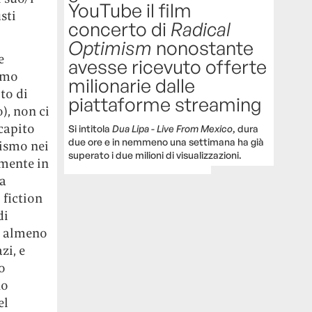
YouTube il film
sti
concerto di
Radical
Optimism
nonostante
e
avesse ricevuto offerte
simo
milionarie dalle
ito di
piattaforme streaming
), non ci
 capito
Si intitola
Dua Lipa - Live From Mexico
, dura
due ore e in nemmeno una settimana ha già
cismo nei
superato i due milioni di visualizzazioni.
amente in
ta
 fiction
di
o, almeno
zi, e
o
ho
el