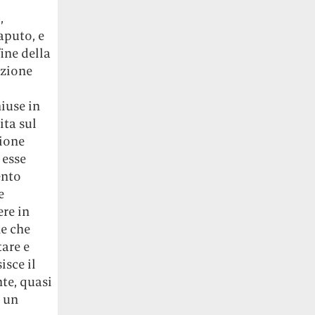
,
aputo, e
fine della
azione
iuse in
ita sul
ione
 esse
ento
e
ere in
he che
tare e
isce il
nte, quasi
i un