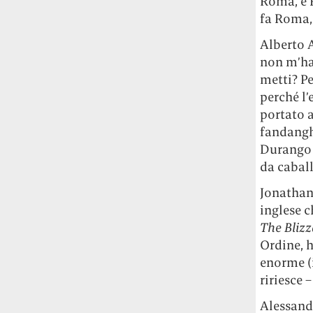
Roma, e 
fa Roma, 
Alberto 
non m’ha
metti? Pe
perché l’
portato a
fandangh
Durango 
da cabal
Jonathan
inglese c
The Blizz
Ordine, h
enorme (i
ririesce 
Alessand