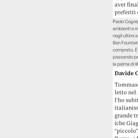
aver fina
preferiti
Paolo Cogne
ambienti e r
negli ultimi a
Ben Fountai
comprato. È 
passando per
la palma di l
Davide 
Tommaso
letto nel
l’ho subi
italianis
grande tr
(che Giag
“piccolo”