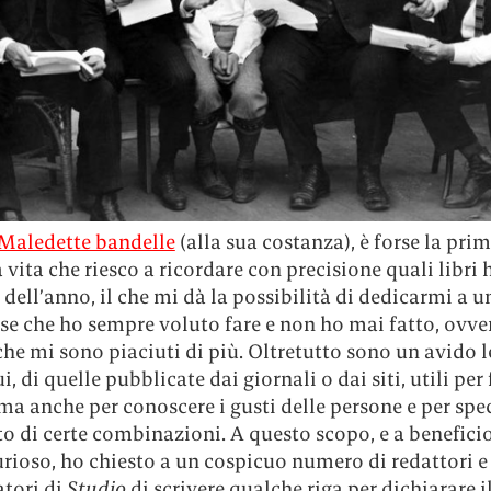
Maledette bandelle
(alla sua costanza), è forse la pri
 vita che riesco a ricordare con precisione quali libri 
 dell’anno, il che mi dà la possibilità di dedicarmi a u
se che ho sempre voluto fare e non ho mai fatto, ovver
 che mi sono piaciuti di più. Oltretutto sono un avido l
ui, di quelle pubblicate dai giornali o dai siti, utili per 
 ma anche per conoscere i gusti delle persone e per spe
to di certe combinazioni. A questo scopo, e a benefici
urioso, ho chiesto a un cospicuo numero di redattori e
atori di
Studio
di scrivere qualche riga per dichiarare i