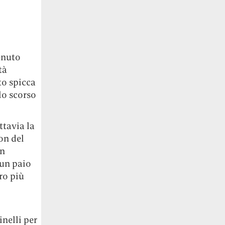
enuto
tà
to spicca
lo scorso
ttavia la
on del
an
un paio
bro più
inelli per