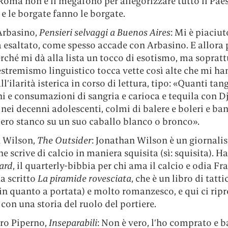
Roma non è il megafono per allegorizzare tutto il Pa
e le borgate fanno le borgate.
Arbasino,
Pensieri selvaggi a Buenos Aires
: Mi è piaciu
 esaltato, come spesso accade con Arbasino. E allora 
rché mi dà alla lista un tocco di esotismo, ma sopratt
estremismo linguistico tocca vette così alte che mi h
ll’ilarità isterica in corso di lettura, tipo: «Quanti tan
i e consumazioni di sangria e carioca e tequila con D
nei decenni adolescenti, colmi di balere e boleri e b
lero stanco su un suo caballo blanco o bronco».
 Wilson,
The Outsider
: Jonathan Wilson è un giornalis
he scrive di calcio in maniera squisita (sì: squisita). 
ard
, il quarterly-bibbia per chi ama il calcio e odia Fr
a scritto
La piramide rovesciata
, che è un libro di tatti
n quanto a portata) e molto romanzesco, e qui ci ripro
– con una storia del ruolo del portiere.
ro Piperno,
Inseparabili
: Non è vero, l’ho comprato e b