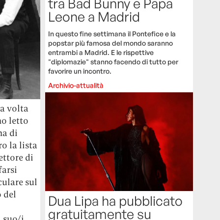
tra Bad Bunny e Papa
Leone a Madrid
In questo fine settimana il Pontefice e la
popstar più famosa del mondo saranno
entrambi a Madrid. E le rispettive
"diplomazie" stanno facendo di tutto per
favorire un incontro.
Archivio-attualità
ma volta
ho letto
na di
o la lista
ettore di
farsi
culare sul
o del
Dua Lipa ha pubblicato
gratuitamente su
l suo/i