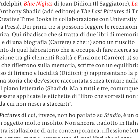
(Adelphi),
Blue Nights
di Joan Didion (Il Saggiatore),
La
Anthony Shadid (add editore) e
The Last Pictures
di Tr
Creative Time Books in collaborazione con University
a Press). Dei primi tre si possono leggere le recensioni
rica. Qui ribadisco che si tratta di due libri di memor
 e di una biografia (Carrère) e che: 1) sono un riuscito
to di quel laboratorio che si occupa di fare ricerca su
one tra gli elementi Realtà e Finzione (Carrère); 2) s
he riflettono sulla memoria, scritte con un equilibri
o di lirismo e lucidità (Didion); 3) rappresentano la 
na storia che dev’essere raccontata senza tentare nulla
 piano letterario (Shadid). Ma a tutti e tre, comunque
ssere applicate le etichette di “libro che vorresti non f
da cui non riesci a staccarti”.
 Pictures
di cui, invece, non ho parlato su
Studio
, è un 
n oggetto molto insolito. Non ancora tradotto in Italia
tra istallazione di arte contemporanea, riflessione let