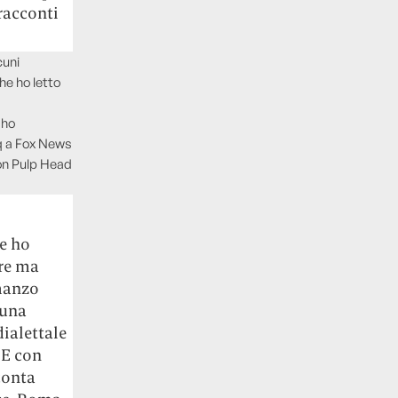
 racconti
cuni
he ho letto
’ho
aq a Fox News
con Pulp Head
he ho
are ma
manzo
 una
ialettale
 E con
conta