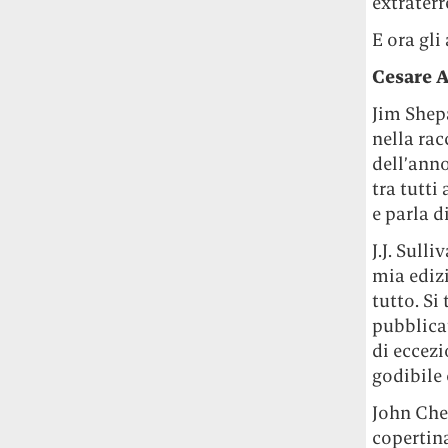
extraterr
E ora gli
Cesare 
Jim Shep
nella ra
dell’anno
tra tutti
e parla d
J.J. Sulli
mia edizi
tutto. Si
pubblica
di eccez
godibile 
John Che
copertina