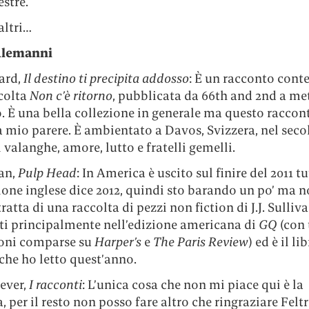
estre.
 altri…
Alemanni
ard,
Il destino ti precipita addosso
: È un racconto cont
ccolta
Non c’è ritorno
, pubblicata da 66th and 2nd a me
. È una bella collezione in generale ma questo raccon
 a mio parere. È ambientato a Davos, Svizzera, nel seco
i valanghe, amore, lutto e fratelli gemelli.
van,
Pulp Head
: In America è uscito sul finire del 2011 tu
one inglese dice 2012, quindi sto barando un po’ ma n
 tratta di una raccolta di pezzi non fiction di J.J. Sulliv
ti principalmente nell’edizione americana di
GQ
(con 
ioni comparse su
Harper’s
e
The Paris Review
) ed è il li
che ho letto quest’anno.
ever,
I racconti
: L’unica cosa che non mi piace qui è la
, per il resto non posso fare altro che ringraziare Feltr