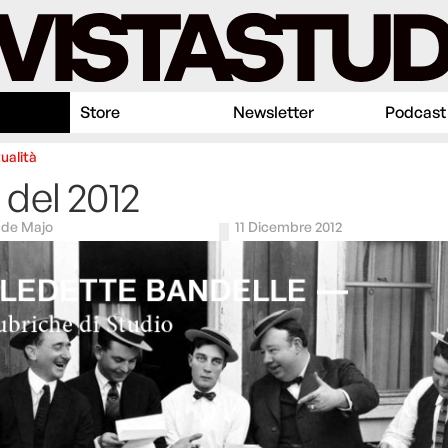
Store
Newsletter
Podcast
ualità
ri del 2012
 de Majo
11 Dicembre 2012