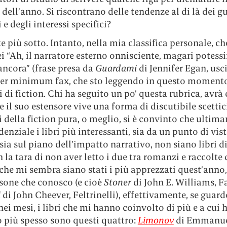
i dell’anno. Si riscontrano delle tendenze al di là dei gu
 e degli interessi specifici?
e più sotto. Intanto, nella mia classifica personale, ch
ei “Ah, il narratore esterno onnisciente, magari potes
ancora” (frase presa da
Guardami
di Jennifer Egan, usc
per minimum fax, che sto leggendo in questo momento
i di fiction. Chi ha seguito un po’ questa rubrica, avrà
 il suo estensore vive una forma di discutibile scetti
 della fiction pura, o meglio, si è convinto che ultim
denziale i libri più interessanti, sia da un punto di vis
sia sul piano dell’impatto narrativo, non siano libri di
 la tara di non aver letto i due tra romanzi e raccolte 
che mi sembra siano stati i più apprezzati quest’ann
rsone che conosco (e cioè
Stoner
di John E. Williams, Fa
i
di John Cheever, Feltrinelli), effettivamente, se guard
nei mesi, i libri che mi hanno coinvolto di più e a cui 
o più spesso sono questi quattro:
Limonov
di Emmanu