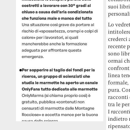
costretti a lavorare con 30° gradi al
suoi libr
chiuso a causa dell’aria condizionata
personali
che funziona male o manca del tutto
Lo vedret
Una situazione così grave da portare al
rischio di «spossatezza, crampi e colpi di
intitoler
calore» per i lavoratori, ai quali
crederci 
mancherebbe anche la formazione
recente 
adeguata per affrontare questa
sono libr
emergenza.
ormai che
confronti
Per sopperire al taglio dei fondi per la
linea ten
ricerca, un gruppo di scienziati che
formale, 
studia le marmotte ha aperto un canale
OnlyFans tutto dedicato alle marmotte
pura. Con
OnlyMarms (si chiama proprio così) è
racconti 
gratuito, pubblica «contenuti non
tra le pe
censurati di marmotte dalle Montagne
I
raccont
Rocciose» e accetta mance per la buona
indietro 
causa della scienza.
ripensat