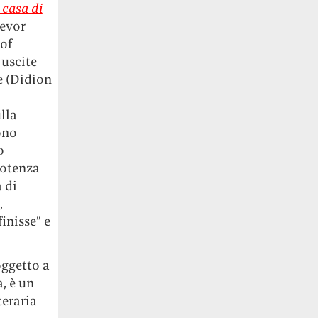
 casa di
evor
 of
 uscite
ie (Didion
lla
ono
o
potenza
 di
,
inisse” e
oggetto a
, è un
teraria