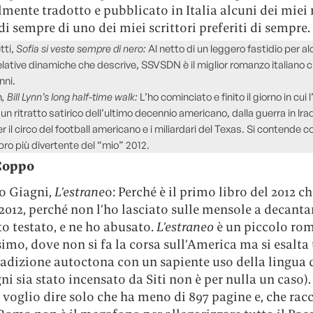
lmente tradotto e pubblicato in Italia alcuni dei miei
 di sempre di uno dei miei scrittori preferiti di sempre.
tti,
Sofia si veste sempre di nero:
Al netto di un leggero fastidio per al
elative dinamiche che descrive, SSVSDN è il miglior romanzo italiano c
nni.
n
, Bill Lynn’s long half-time walk:
L’ho cominciato e finito il giorno in cui l
un ritratto satirico dell’ultimo decennio americano, dalla guerra in Ir
 il circo del football americano e i miliardari del Texas. Si contende 
ibro più divertente del “mio” 2012.
Coppo
 Giagni,
L’estrane
o: Perché è il primo libro del 2012 c
 2012, perché non l’ho lasciato sulle mensole a decant
to testato, e ne ho abusato.
L’estraneo
è un piccolo ro
simo, dove non si fa la corsa sull’America ma si esalta
adizione autoctona con un sapiente uso della lingua d
ni sia stato incensato da Siti non è per nulla un caso).
 voglio dire solo che ha meno di 897 pagine e, che rac