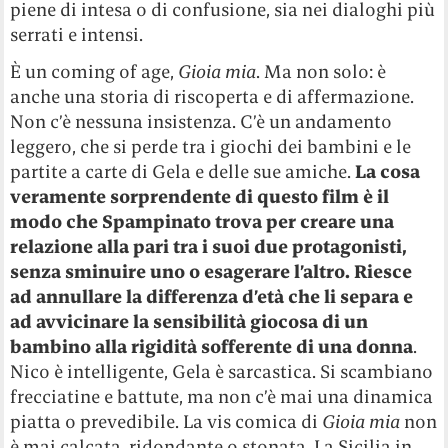
piene di intesa o di confusione, sia nei dialoghi più
serrati e intensi.
È un coming of age,
Gioia mia
. Ma non solo: è
anche una storia di riscoperta e di affermazione.
Non c’è nessuna insistenza. C’è un andamento
leggero, che si perde tra i giochi dei bambini e le
partite a carte di Gela e delle sue amiche.
La cosa
veramente sorprendente di questo film è il
modo che Spampinato trova per creare una
relazione alla pari tra i suoi due protagonisti,
senza sminuire uno o esagerare l’altro. Riesce
ad annullare la differenza d’età che li separa e
ad avvicinare la sensibilità giocosa di un
bambino alla rigidità sofferente di una donna
.
Nico è intelligente, Gela è sarcastica. Si scambiano
frecciatine e battute, ma non c’è mai una dinamica
piatta o prevedibile. La vis comica di
Gioia mia
non
è mai calcata, ridondante o stonata. La Sicilia in