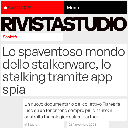
7 AGO 2026
Menu
Società
Lo spaventoso mondo
dello stalkerware, lo
stalking tramite app
spia
Un nuovo documentario del collettivo Flares fa
luce su un fenomeno sempre più diffuso: il
controllo tecnologico sul(la) partner.
di
Studio
26 Novembre 2024