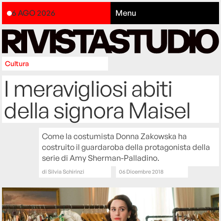
6 AGO 2026
Menu
Cultura
I meravigliosi abiti
della signora Maisel
Come la costumista Donna Zakowska ha
costruito il guardaroba della protagonista della
serie di Amy Sherman-Palladino.
di
Silvia Schirinzi
06 Dicembre 2018