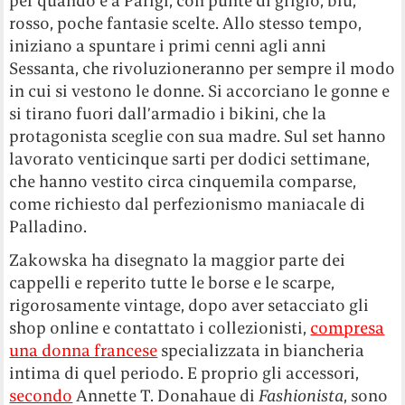
per quando è a Parigi, con punte di grigio, blu,
rosso, poche fantasie scelte. Allo stesso tempo,
iniziano a spuntare i primi cenni agli anni
Sessanta, che rivoluzioneranno per sempre il modo
in cui si vestono le donne. Si accorciano le gonne e
si tirano fuori dall’armadio i bikini, che la
protagonista sceglie con sua madre. Sul set hanno
lavorato venticinque sarti per dodici settimane,
che hanno vestito circa cinquemila comparse,
come richiesto dal perfezionismo maniacale di
Palladino.
Zakowska ha disegnato la maggior parte dei
cappelli e reperito tutte le borse e le scarpe,
rigorosamente vintage, dopo aver setacciato gli
shop online e contattato i collezionisti,
compresa
una donna francese
specializzata in biancheria
intima di quel periodo. E proprio gli accessori,
secondo
Annette T. Donahaue di
Fashionista
, sono