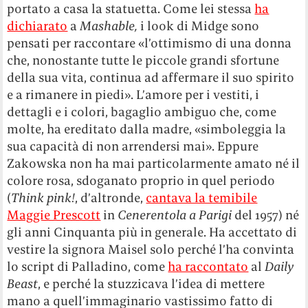
portato a casa la statuetta. Come lei stessa
ha
dichiarato
a
Mashable,
i look di Midge sono
pensati per raccontare «l’ottimismo di una donna
che, nonostante tutte le piccole grandi sfortune
della sua vita, continua ad affermare il suo spirito
e a rimanere in piedi». L’amore per i vestiti, i
dettagli e i colori, bagaglio ambiguo che, come
molte, ha ereditato dalla madre, «simboleggia la
sua capacità di non arrendersi mai». Eppure
Zakowska non ha mai particolarmente amato né il
colore rosa, sdoganato proprio in quel periodo
(
Think pink!
, d’altronde,
cantava la temibile
Maggie Prescott
in
Cenerentola a Parigi
del 1957) né
gli anni Cinquanta più in generale. Ha accettato di
vestire la signora Maisel solo perché l’ha convinta
lo script di Palladino, come
ha raccontato
al
Daily
Beast
, e perché la stuzzicava l’idea di mettere
mano a quell’immaginario vastissimo fatto di