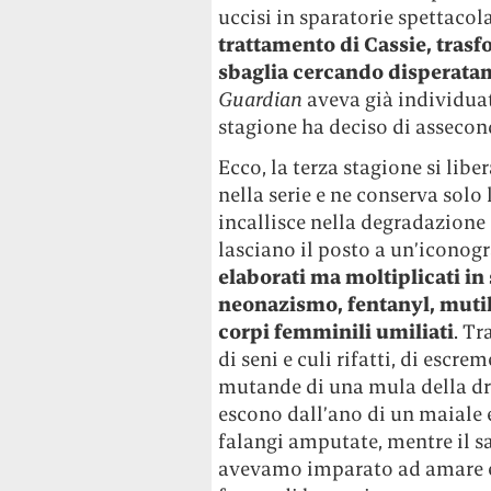
uccisi in sparatorie spettacol
trattamento di Cassie, tras
sbaglia cercando disperatam
Guardian
aveva già individua
stagione ha deciso di asseconda
Ecco, la terza stagione si lib
nella serie e ne conserva solo 
incallisce nella degradazione 
lasciano il posto a un’iconogr
elaborati ma moltiplicati in
neonazismo, fentanyl, mutil
corpi femminili umiliati
. Tr
di seni e culi rifatti, di escre
mutande di una mula della dro
escono dall’ano di un maiale e
falangi amputate, mentre il s
avevamo imparato ad amare e 