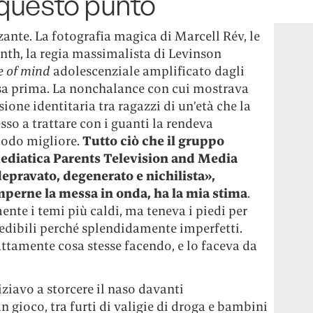
 questo punto
zante. La fotografia magica di Marcell Rév, le
nth, la regia massimalista di Levinson
e of mind
adolescenziale amplificato dagli
sa prima. La nonchalance con cui mostrava
ione identitaria tra ragazzi di un’età che la
so a trattare con i guanti la rendeva
modo migliore.
Tutto ciò che il gruppo
ediatica Parents Television and Media
epravato, degenerato e nichilista»,
perne la messa in onda, ha la mia stima
.
ente i temi più caldi, ma teneva i piedi per
redibili perché splendidamente imperfetti.
tamente cosa stesse facendo, e lo faceva da
ziavo a storcere il naso davanti
n gioco, tra furti di valigie di droga e bambini