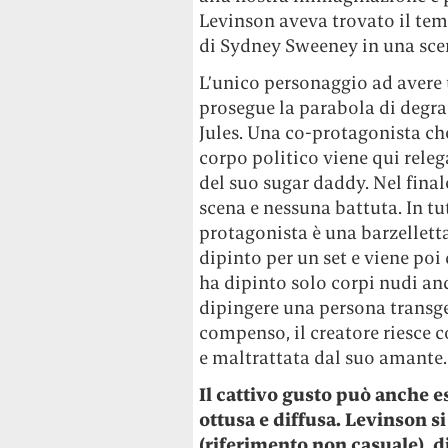
Levinson aveva trovato il tem
di Sydney Sweeney in una scen
L’unico personaggio ad avere 
prosegue la parabola di degra
Jules. Una co-protagonista ch
corpo politico viene qui releg
del suo sugar daddy. Nel fina
scena e nessuna battuta. In tu
protagonista è una barzellett
dipinto per un set e viene po
ha dipinto solo corpi nudi an
dipingere una persona transge
compenso, il creatore riesce
e maltrattata dal suo amante.
Il cattivo gusto può anche 
ottusa e diffusa. Levinson s
(riferimento non casuale), 