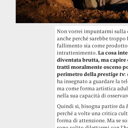
Non vorrei impuntarmi sulla 
anche perché sarebbe troppo fa
fallimento sia come prodotto
intrattenimento.
La cosa int
diventata brutta, ma capire
tratti moralmente osceno po
perimetro della
p
restige tv
:
ha insegnato a guardare la t
ma come forma artistica adul
nella sua capacità di osserva
Quindi sì, bisogna partire da
perché a volte una critica cul
forma di attenzione. Ma se son
sono solito dilettarmi con l’
h