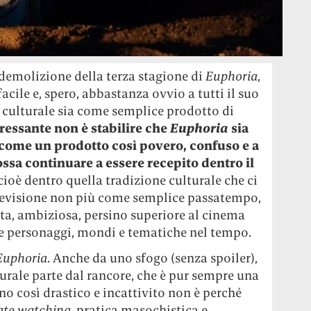
demolizione della terza stagione di
Euphoria
,
cile e, spero, abbastanza ovvio a tutti il suo
 culturale sia come semplice prodotto di
eressante non è stabilire che
Euphoria
sia
 come un prodotto così povero, confuso e a
ssa continuare a essere recepito dentro il
 cioè dentro quella tradizione culturale che ci
elevisione non più come semplice passatempo,
ta, ambiziosa, persino superiore al cinema
re personaggi, mondi e tematiche nel tempo.
Euphoria
. Anche da uno sfogo (senza spoiler),
turale parte dal rancore, che è pur sempre una
o così drastico e incattivito non è perché
ate watching
, pratica masochistica e