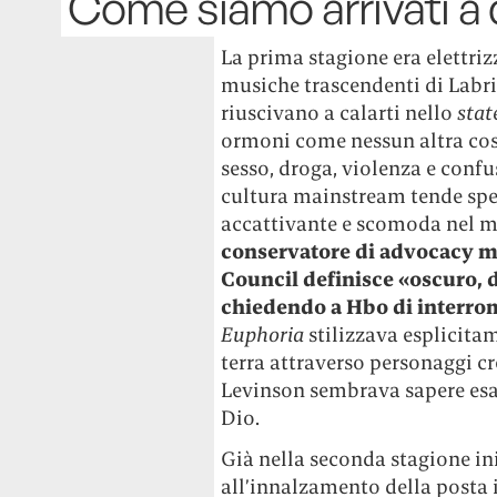
Come siamo arrivati a
La prima stagione era elettriz
musiche trascendenti di Labri
riuscivano a calarti nello
stat
ormoni come nessun altra co
sesso, droga, violenza e confus
cultura mainstream tende spes
accattivante e scomoda nel 
conservatore di advocacy m
Council definisce «oscuro, d
chiedendo a Hbo di interrom
Euphoria
stilizzava esplicitam
terra attraverso personaggi c
Levinson sembrava sapere esat
Dio.
Già nella seconda stagione ini
all’innalzamento della posta i