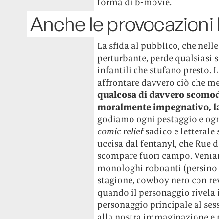
forma di b-movie.
Anche le provocazioni 
La sfida al pubblico, che nel
perturbante, perde qualsiasi 
infantili che stufano presto. 
affrontare davvero ciò che me
qualcosa di davvero scomod
moralmente impegnativo, la
godiamo ogni pestaggio e ogni
comic relief
sadico e letterale
uccisa dal fentanyl, che Rue de
scompare fuori campo. Veniam
monologhi roboanti (persino
stagione, cowboy nero con rev
quando il personaggio rivela 
personaggio principale al sess
alla nostra immaginazione e p