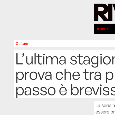
About
Cultura
L’ultima stagio
prova che tra pr
passo è brevis
La serie 
essere pr