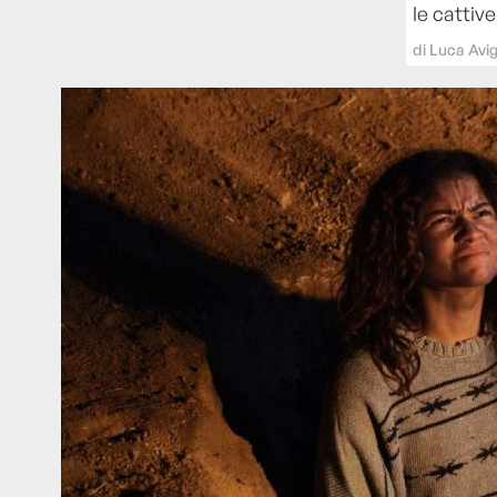
le cattive
di
Luca Avi