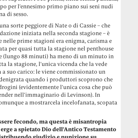
po per l’ennesimo primo piano sui seni nudi
a di sesso.
una sorte peggiore di Nate o di Cassie – che
dazione iniziata nella seconda stagione – è
e nelle prime stagioni era enigma, carisma e
ata per quasi tutta la stagione nel penthouse
le (lungo 88 minuti) ha meno di un minuto in
tta la stagione, l’unica vicenda che la vede
a a suo carico: le viene commissionato un
i denigrata quando i produttori scoprono che
drogini (evidentemente l’unica cosa che può
nder nell’immaginario di Levinson). In
 comunque a mostrarcela incelofanata, scopata
essere fecondo, ma questa è misantropia
i erge a spietato Dio dell’Antico Testamento
distribuendo giudizio e punizione su