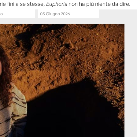
rie fini a se stesse,
Euphoria
non ha più niente da dire.
go
05 Giugno 2026