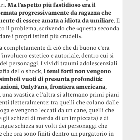
ari.
Ma l’aspetto più fastidioso era il
formata progressivamente da ragazza che
ente di essere amata a idiota da umiliare
. Il
to il problema, scrivendo che «questa seconda
re i propri istinti più crudeli».
era completamente di ciò che di buono c’era
l’involucro estetico e autoriale, dentro cui si
dei personaggi. I vividi traumi adolescenziali
afia dello shock,
i temi forti non vengono
 simboli vuoti di presunta profondità:
azioni, OnlyFans, frontiera americana,
a una svastica e l’altra si alternano primi piani
menti (letteralmente: tra quelli che colano dalle
ga e vengono leccati da un cane, quelli che
 gli schizzi di merda di un’impiccata) e di
angue schizza sui volti dei personaggi che
che ora sono finiti dentro un purgatorio in