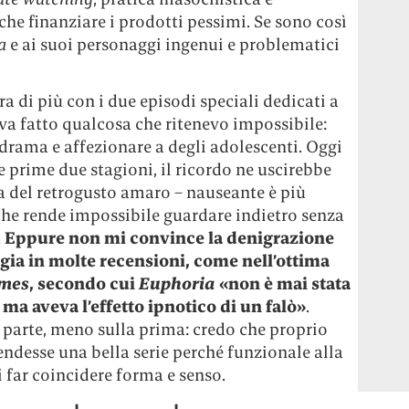
he finanziare i prodotti pessimi. Se sono così
a
e ai suoi personaggi ingenui e problematici
a di più con i due episodi speciali dedicati a
va fatto qualcosa che ritenevo impossibile:
drama e affezionare a degli adolescenti. Oggi
e prime due stagioni, il ricordo ne uscirebbe
a del retrogusto amaro – nauseante è più
 che rende impossibile guardare indietro senza
.
Eppure non mi convince la denigrazione
gia in molte recensioni, come nell’ottima
imes
, secondo cui
Euphoria
«non è mai stata
 ma aveva l’effetto ipnotico di un falò»
.
parte, meno sulla prima: credo che proprio
endesse una bella serie perché funzionale alla
i far coincidere forma e senso.