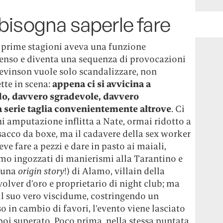
bisogna saperle fare
le prime stagioni aveva una funzione
senso e diventa una sequenza di provocazioni
Levinson vuole solo scandalizzare, non
tte in scena:
appena ci si avvicina a
o, davvero sgradevole, davvero
 serie taglia convenientemente altrove
. Ci
 amputazione inflitta a Nate, ormai ridotto a
 sacco da boxe, ma il cadavere della sex worker
ve fare a pezzi e dare in pasto ai maiali,
o ingozzati di manierismi alla Tarantino e
 una
origin story
!) di Alamo, villain della
olver d’oro e proprietario di night club; ma
il suo vero viscidume, costringendo un
o in cambio di favori, l’evento viene lasciato
oi superato. Poco prima, nella stessa puntata,