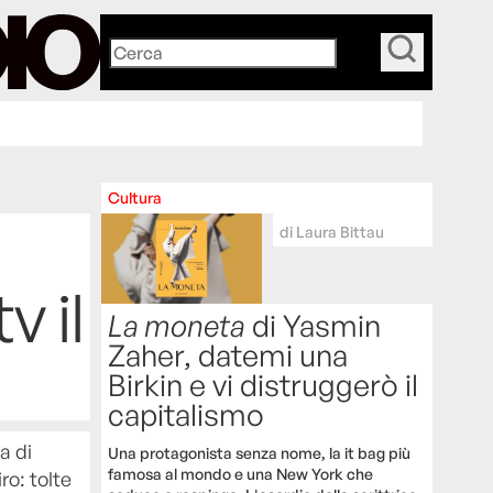
_
Cultura
di
Laura Bittau
v il
La moneta
di Yasmin
Zaher, datemi una
Birkin e vi distruggerò il
capitalismo
a di
Una protagonista senza nome, la it bag più
famosa al mondo e una New York che
ro: tolte