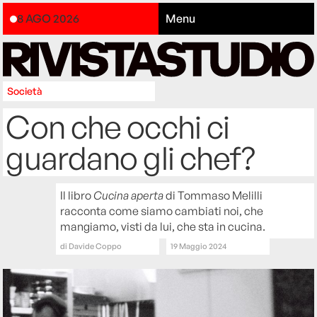
8 AGO 2026
Menu
Società
Con che occhi ci
guardano gli chef?
Il libro
Cucina aperta
di Tommaso Melilli
racconta come siamo cambiati noi, che
mangiamo, visti da lui, che sta in cucina.
di
Davide Coppo
19 Maggio 2024