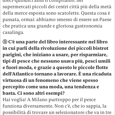
dieci-quindici anni li compriamo: nei
supermercati piccoli dei centri città più della metà
della merce esposta sono scatolette. Questa cosa è
passata, ormai: abbiamo smesso di essere un Paese
che pratica una grande e gloriosa gastronomia
casalinga.
ⓢ C’è una parte del libro interessante nel libro
in cui parli della rivoluzione dei piccoli bistrot
parigini, che iniziano a usare, per risparmiare,
tipi di pesce che nessuno usava più, pesci umili
e fuori moda, e grazie a questo le piccole flotte
dell’Atlantico tornano a lavorare. È una ricaduta
virtuosa di un fenomeno che viene spesso
percepito come una moda, una tendenza e
basta. Ci sono altri esempi?
Hai voglia! A Milano purtroppo per il pesce
funziona diversamente. Non c’è, che io sappia, la
possibilità di trovare un selezionatore che va in tre