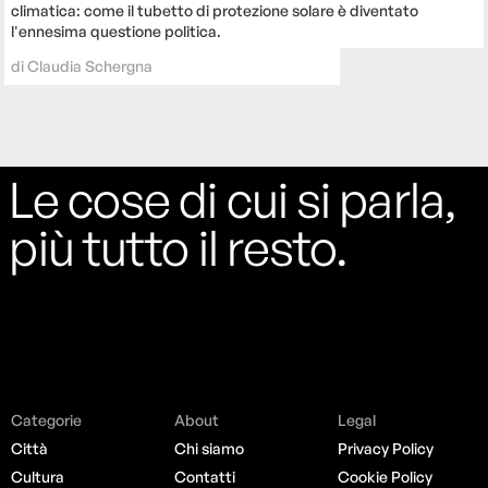
climatica: come il tubetto di protezione solare è diventato
l'ennesima questione politica.
di
Claudia Schergna
Le cose di cui si parla,
più tutto il resto.
Categorie
About
Legal
Città
Chi siamo
Privacy Policy
Cultura
Contatti
Cookie Policy