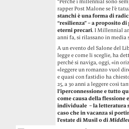
“Perché i millennial sono sem
rapper Post Malone se l’è tatu
stanchi è una forma di radical
“resilienza” – a proposito d
eterni precari
. I Millennial 
anni fa, si rilassano in media 
A un evento del Salone del Li
legge e come li sceglie, ha de
perché si naviga, oggi, «in or
«leggere un romanzo vuol dire
e quasi con fastidio ha chie
25, a 30 anni a leggere così tan
l’iperconnessione e tutto q
come causa della flessione 
individuale – la letteratura 
caso che in vacanza si porti
l’estate di Musil o di
Middle