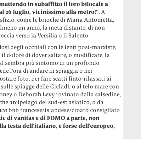
ettendo in subaffitto il loro bilocale a
al 26 luglio, vicinissimo alla metro!”
. A
fizio, come le brioche di Maria Antonietta,
 almeno un anno, la meta distante, di non
ccia verso la Versilia o il Salento.
si degli occhiali con le lenti post-marxiste,
l dolore di dover saltare, o modificare, la
ial sembra più sintomo di un profondo
ede l’ora di andare in spiaggia o nei
ostare foto, per fare scatti finto-rilassati ai
 sulle spiagge delle Cicladi, o al telo mare con
ooney o Deborah Levy rovinato dalla salsedine,
he arcipelago del sud-est asiatico, o da
ico
bnb francese/islandese/croato consigliato
tic di vanitas e di FOMO a parte, non
la testa dell’italiano, e forse dell’europeo,