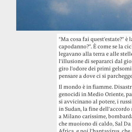
“Ma cosa fai quest’estate?” è 
capodanno?”. È come se la cicli
legavano alla terra e alle stel
l’illusione di separarci dal g
giro l’odore dei primi gelsomini
pensare a dove ci si parchegge
Il mondo è in fiamme. Disastri
genocidi in Medio Oriente, par
si avvicinano al potere, i russ
in Sudan, la fine dell’accordo 
a Milano carissime, bombardam
che muoiono di caldo, Sal Da 
Africa, e poi l’hantavirus, ch