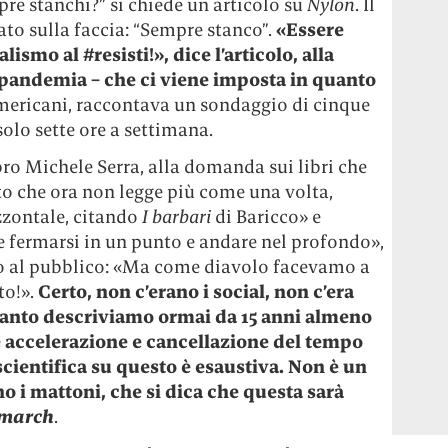
pre stanchi?” si chiede un articolo su
Nylon
. Il
ato sulla faccia: “Sempre stanco”.
«Essere
ismo al #resisti!», dice l’articolo, alla
i pandemia – che ci viene imposta in quanto
americani, raccontava un sondaggio di cinque
solo sette ore a settimana.
bro Michele Serra, alla domanda sui libri che
tto che ora non legge più come una volta,
izzontale, citando
I barbari
di Baricco» e
 fermarsi in un punto e andare nel profondo»,
sto al pubblico: «Ma come diavolo facevamo a
to!».
Certo, non c’erano i social, non c’era
uanto descriviamo ormai da 15 anni almeno
e accelerazione e cancellazione del tempo
scientifica su questo è esaustiva. Non è un
no i mattoni, che si dica che questa sarà
march
.