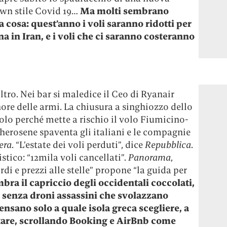
wn stile Covid 19…
Ma molti sembrano
a cosa: quest’anno i voli saranno ridotti per
a in Iran, e i voli che ci saranno costeranno
ltro. Nei bar si maledice il Ceo di Ryanair
re delle armi. La chiusura a singhiozzo dello
solo perché mette a rischio il volo Fiumicino-
el cherosene spaventa gli italiani e le compagnie
Sera
. “L’estate dei voli perduti”, dice
Repubblica
.
stico: “12mila voli cancellati”.
Panorama
,
ardi e prezzi alle stelle” propone “la guida per
bra il capriccio degli occidentali coccolati,
a, senza droni assassini che svolazzano
pensano solo a quale isola greca scegliere, a
tare, scrollando Booking e AirBnb come