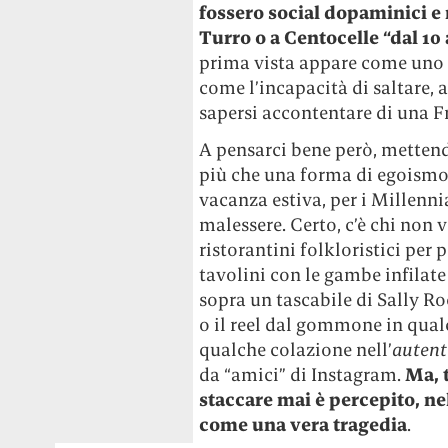
fossero social dopaminici e m
Turro o a Centocelle “dal 10 
prima vista appare come uno s
come l’incapacità di saltare,
sapersi accontentare di una Fre
A pensarci bene però, mettendo
più che una forma di egoismo i
vacanza estiva, per i Millenn
malessere. Certo, c’è chi non v
ristorantini folkloristici per p
tavolini con le gambe infilate
sopra un tascabile di Sally R
o il reel dal gommone in qualc
qualche colazione nell’
autent
da “amici” di Instagram.
Ma, 
staccare mai è percepito, nel
come una vera tragedia
.