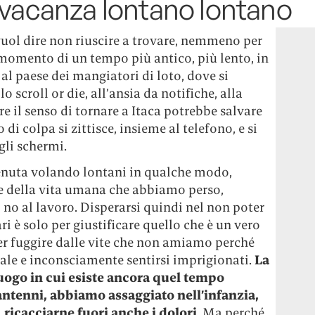
 vacanza lontano lontano
vuol dire non riuscire a trovare, nemmeno per
l momento di un tempo più antico, più lento, in
al paese dei mangiatori di loto, dove si
o scroll or die, all’ansia da notifiche, alla
re il senso di tornare a Itaca potrebbe salvare
o di colpa si zittisce, insieme al telefono, e si
gli schermi.
tenuta volando lontani in qualche modo,
le della vita umana che abbiamo perso,
 no al lavoro. Disperarsi quindi nel non poter
ri è solo per giustificare quello che è un vero
er fuggire dalle vite che non amiamo perché
ale e inconsciamente sentirsi imprigionati.
La
uogo in cui esiste ancora quel tempo
antenni, abbiamo assaggiato nell’infanzia,
ricacciarne fuori anche i dolori
. Ma perché