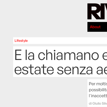
About
Lifestyle
E la chiamano 
estate senza a
Per molti
possibilit
l'inaccett
di
Giulio Sil