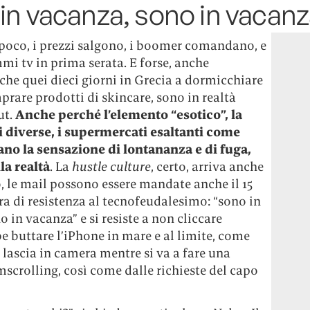
in vacanza, sono in vacan
 poco, i prezzi salgono, i boomer comandano, e
i tv in prima serata. E forse, anche
he quei dieci giorni in Grecia a dormicchiare
prare prodotti di skincare, sono in realtà
ut.
Anche perché l’elemento “esotico”, la
ni diverse, i supermercati esaltanti come
no la sensazione di lontananza e di fuga,
la realtà
. La
hustle culture
, certo, arriva anche
o, le mail possono essere mandate anche il 15
tra di resistenza al tecnofeudalesimo: “sono in
 in vacanza” e si resiste a non cliccare
be buttare l’iPhone in mare e al limite, come
i lascia in camera mentre si va a fare una
scrolling, così come dalle richieste del capo