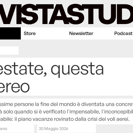
Store
Newsletter
Podcast
estate, questa
ereo
ssime persone la fine del mondo è diventata una concre
à solo quando si è verificato l'impensabile, l'inconcepibi
abile: il piano vacanze rovinato dalla crisi dei voli aerei.
vano
20 Maggio 2026