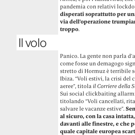
pandemia con relativi lockdo
disperati soprattutto per un
via dell’operazione trumpian
troppo
.
Il volo
Panico. La gente non parla d’a
come fosse un demagogo signo
stretto di Hormuz è terribile 
Ibiza. “Voli estivi, la crisi d
aeree”, titola
il Corriere della 
Sui social clickbaiting allarmi
titolando “Voli cancellati, rit
salvare le vacanze estive”.
Sem
al sicuro, con la casa intatt
davanti alle finestre, e che 
quale capitale europea scar