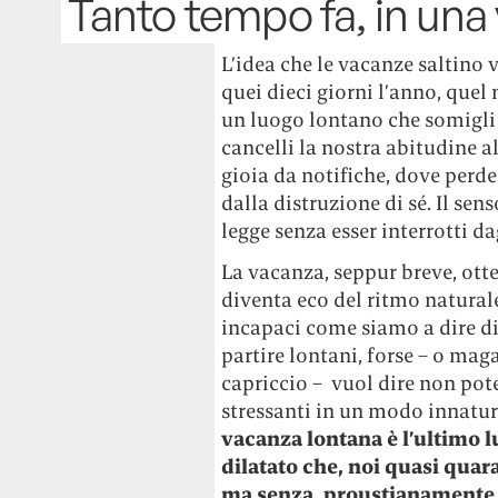
Tanto tempo fa, in una
L’idea che le vacanze saltino 
quei dieci giorni l’anno, que
un luogo lontano che somigli 
cancelli la nostra abitudine all
gioia da notifiche, dove perde
dalla distruzione di sé. Il sens
legge senza esser interrotti da
La vacanza, seppur breve, ot
diventa eco del ritmo natura
incapaci come siamo a dire di
partire lontani, forse – o maga
capriccio – vuol dire non pot
stressanti in un modo innatur
vacanza lontana è l’ultimo l
dilatato che, noi quasi quar
ma senza, proustianamente, 