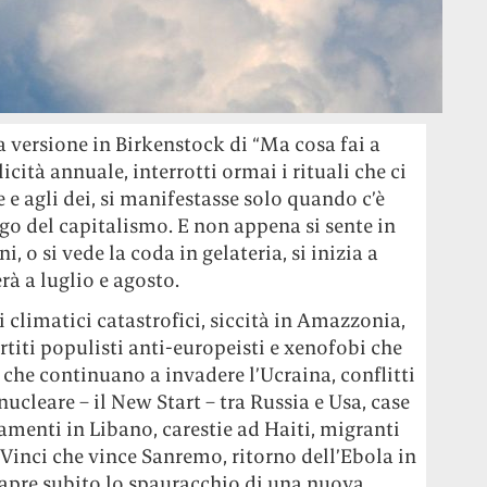
la versione in Birkenstock di “Ma cosa fai a
cità annuale, interrotti ormai i rituali che ci
le e agli dei, si manifestasse solo quando c’è
iogo del capitalismo. E non appena si sente in
, o si vede la coda in gelateria, si inizia a
rà a luglio e agosto.
 climatici catastrofici, siccità in Amazzonia,
titi populisti anti-europeisti e xenofobi che
i che continuano a invadere l’Ucraina, conflitti
nucleare – il New Start – tra Russia e Usa, case
enti in Libano, carestie ad Haiti, migranti
Vinci che vince Sanremo, ritorno dell’Ebola in
e apre subito lo spauracchio di una nuova