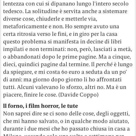
lentezza con cui si dipanano lungo l’intero secolo
tedesco. La solitudine è servita anche a sistemare
diverse cose, chiuderle e metterle via,
metaforicamente e non. Ho sempre avuto una
certa ritrosia verso le fini, e in giro per la casa
questo problema si manifesta in decine di libri
impilati e non terminati: non, però, lasciati a metà,
o abbandonati dopo le prime pagine. Ma a cinque,
dieci, quindici pagine dal termine. Il
perché
è lungo
da spiegare, e mi costa 60 euro a seduta da un po’
di anni: ma giorno dopo giorno li ho affrontati
tutti. Alcuni valevano lo sforzo, altri no. Ma è un
piacere, finire le cose. (Davide Coppo)
ll forno, i film horror, le tute
Non saprei dire se ci sono delle cose, degli oggetti,
che mi hanno salvato, o in qualche modo aiutato,
durante i due mesi che ho passato chiusa in casa a