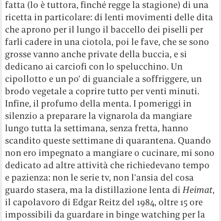
fatta (lo è tuttora, finché regge la stagione) di una
ricetta in particolare: di lenti movimenti delle dita
che aprono per il lungo il baccello dei piselli per
farli cadere in una ciotola, poi le fave, che se sono
grosse vanno anche private della buccia, e si
dedicano ai carciofi con lo spelucchino. Un
cipollotto e un po’ di guanciale a soffriggere, un
brodo vegetale a coprire tutto per venti minuti.
Infine, il profumo della menta. I pomeriggi in
silenzio a preparare la vignarola da mangiare
lungo tutta la settimana, senza fretta, hanno
scandito queste settimane di quarantena. Quando
non ero impegnato a mangiare o cucinare, mi sono
dedicato ad altre attività che richiedevano tempo
e pazienza: non le serie tv, non l’ansia del cosa
guardo stasera, ma la distillazione lenta di
Heimat
,
il capolavoro di Edgar Reitz del 1984, oltre 15 ore
impossibili da guardare in binge watching per la