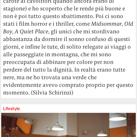
carote ai cavolfiori quando ancora erano di
stagione) e ho scoperto che le rende più buone e
non è poi tutto questo sbattimento. Poi ci sono
stati i film horror e i thriller, come
Midsommar
,
Old
Boy
,
A Quiet Place
, gli unici che mi stordivano
abbastanza da dormire il sonno confuso di questi
giorni, e infine le tute, di solito relegate ai viaggi o
alle passeggiate in montagna, che mi sono
preoccupata di abbinare per colore per non
perdere del tutto la dignità. In realtà erano tutte
nere, ma ne ho trovata una verde che
evidentemente avevo comprato proprio per questo
momento. (Silvia Schirinzi)
Lifestyle