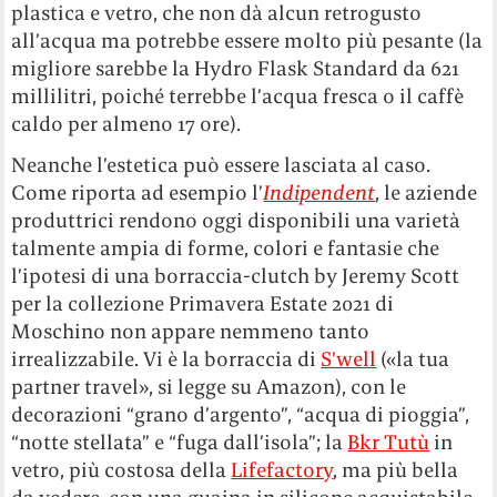
plastica e vetro, che non dà alcun retrogusto
all’acqua ma potrebbe essere molto più pesante (la
migliore sarebbe la Hydro Flask Standard da 621
millilitri, poiché terrebbe l’acqua fresca o il caffè
caldo per almeno 17 ore).
Neanche l’estetica può essere lasciata al caso.
Come riporta ad esempio l’
Indipendent
, le aziende
produttrici rendono oggi disponibili una varietà
talmente ampia di forme, colori e fantasie che
l’ipotesi di una borraccia-clutch by Jeremy Scott
per la collezione Primavera Estate 2021 di
Moschino non appare nemmeno tanto
irrealizzabile. Vi è la borraccia di
S’well
(«la tua
partner travel», si legge su Amazon), con le
decorazioni “grano d’argento”, “acqua di pioggia”,
“notte stellata” e “fuga dall’isola”; la
Bkr Tutù
in
vetro, più costosa della
Lifefactory
, ma più bella