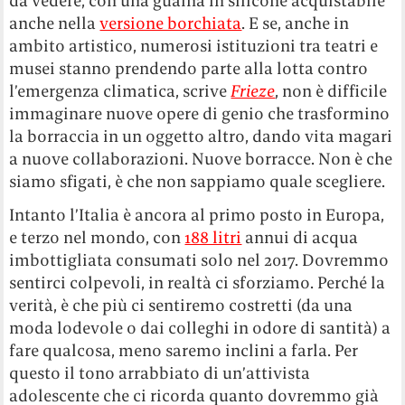
da vedere, con una guaina in silicone acquistabile
anche nella
versione borchiata
. E se, anche in
ambito artistico, numerosi istituzioni tra teatri e
musei stanno prendendo parte alla lotta contro
l’emergenza climatica, scrive
Frieze
, non è difficile
immaginare nuove opere di genio che trasformino
la borraccia in un oggetto altro, dando vita magari
a nuove collaborazioni. Nuove borracce. Non è che
siamo sfigati, è che non sappiamo quale scegliere.
Intanto l’Italia è ancora al primo posto in Europa,
e terzo nel mondo, con
188 litri
annui di acqua
imbottigliata consumati solo nel 2017. Dovremmo
sentirci colpevoli, in realtà ci sforziamo. Perché la
verità, è che più ci sentiremo costretti (da una
moda lodevole o dai colleghi in odore di santità) a
fare qualcosa, meno saremo inclini a farla. Per
questo il tono arrabbiato di un’attivista
adolescente che ci ricorda quanto dovremmo già