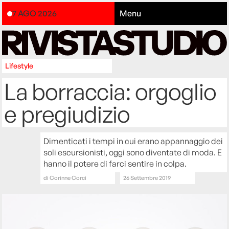
7 AGO 2026
Menu
Lifestyle
La borraccia: orgoglio
e pregiudizio
Dimenticati i tempi in cui erano appannaggio dei
soli escursionisti, oggi sono diventate di moda. E
hanno il potere di farci sentire in colpa.
di
Corinne Corci
26 Settembre 2019