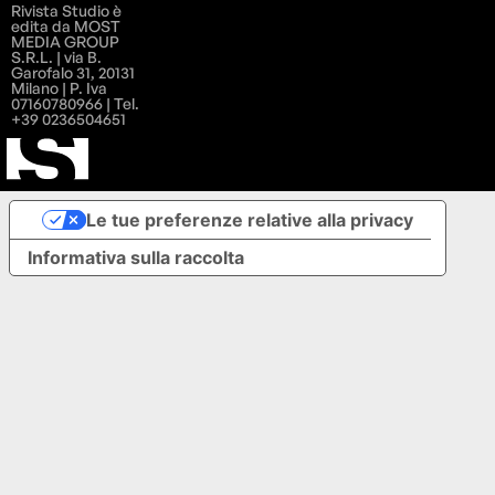
Rivista Studio è
edita da MOST
MEDIA GROUP
S.R.L. | via B.
Garofalo 31, 20131
Milano | P. Iva
07160780966 | Tel.
+39 0236504651
Le tue preferenze relative alla privacy
Informativa sulla raccolta