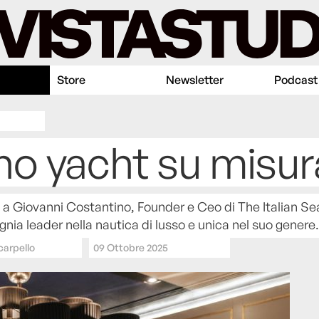
Store
Newsletter
Podcast
o yacht su misur
a a Giovanni Costantino, Founder e Ceo di The Italian S
nia leader nella nautica di lusso e unica nel suo genere.
carpello
09 Ottobre 2025