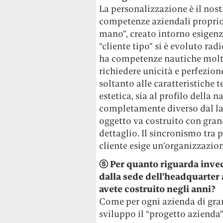
La personalizzazione è il no
competenze aziendali proprio i
mano”, creato intorno esigenze
“cliente tipo” si è evoluto r
ha competenze nautiche molto
richiedere unicità e perfezione.
soltanto alle caratteristiche 
estetica, sia al profilo della 
completamente diverso dal lav
oggetto va costruito con grand
dettaglio. Il sincronismo tra 
cliente esige un’organizzazion
ⓢ Per quanto riguarda invece
dalla sede dell’headquarter 
avete costruito negli anni?
Come per ogni azienda di gr
sviluppo il “progetto azienda