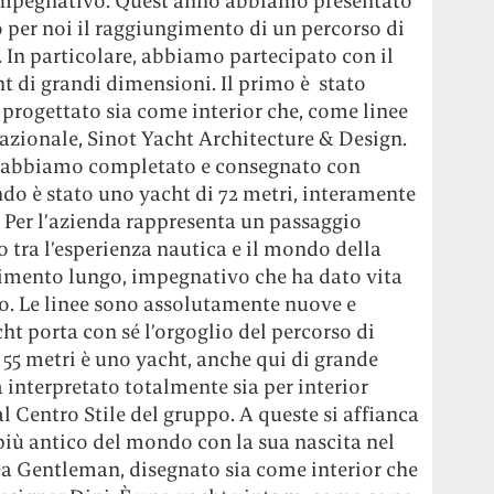
mpegnativo. Quest’anno abbiamo presentato
 per noi il raggiungimento di un percorso di
. In particolare, abbiamo partecipato con il
di grandi dimensioni. Il primo è stato
progettato sia come interior che, come linee
nazionale, Sinot Yacht Architecture & Design.
e abbiamo completato e consegnato con
ndo è stato uno yacht di 72 metri, interamente
 Per l’azienda rappresenta un passaggio
 tra l’esperienza nautica e il mondo della
rimento lungo, impegnativo che ha dato vita
o. Le linee sono assolutamente nuove e
ht porta con sé l’orgoglio del percorso di
 55 metri è uno yacht, anche qui di grande
a interpretato totalmente sia per interior
al Centro Stile del gruppo. A queste si affianca
più antico del mondo con la sua nascita nel
nea Gentleman, disegnato sia come interior che