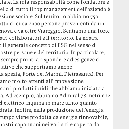
ciale. La mia responsabilità come fondatore e
lla di tutto il top management dell’azienda è
ssione sociale. Sul territorio abbiamo 750
tto di circa 2000 persone provenienti da un
enova e va oltre Viareggio. Sentiamo una forte
tri collaboratori e il territorio. La nostra
 il generale concetto di ESG nel senso di
ostre persone e del territorio. In particolare,
 sempre pronti a rispondere ad esigenze di
iziative che supportiamo anche
 spezia, Forte dei Marmi, Pietrasanta). Per
iamo molto attenti all’innovazione
 con i prodotti ibridi che abbiamo iniziato a
 fa. Ad esempio, abbiamo Admiral 78 metri che
el elettrico inquina in mare tanto quanto
drata. Inoltre, nella produzione dell’energia
l gruppo viene prodotta da energia rinnovabile,
nostri capannoni nei vari siti è coperta da