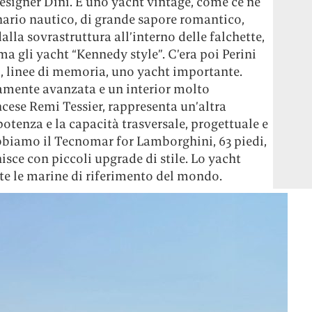
esigner Dini. È uno yacht vintage, come ce ne
ario nautico, di grande sapore romantico,
dalla sovrastruttura all’interno delle falchette,
ma gli yacht “Kennedy style”. C’era poi Perini
i, linee di memoria, uno yacht importante.
amente avanzata e un interior molto
ancese Remi Tessier, rappresenta un’altra
otenza e la capacità trasversale, progettuale e
 abbiamo il Tecnomar for Lamborghini, 63 piedi,
sce con piccoli upgrade di stile. Lo yacht
te le marine di riferimento del mondo.