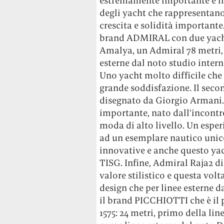
estremamente importante e i
degli yacht che rappresentano
crescita e solidità importante
brand ADMIRAL con due yacht 
Amalya, un Admiral 78 metri, 
esterne dal noto studio inter
Uno yacht molto difficile ch
grande soddisfazione. Il seco
disegnato da Giorgio Armani.
importante, nato dall’incontro
moda di alto livello. Un espe
ad un esemplare nautico unic
innovative e anche questo yac
TISG. Infine, Admiral Raja2 di
valore stilistico e questa volt
design che per linee esterne d
il brand PICCHIOTTI che è il 
1575: 24 metri, primo della li