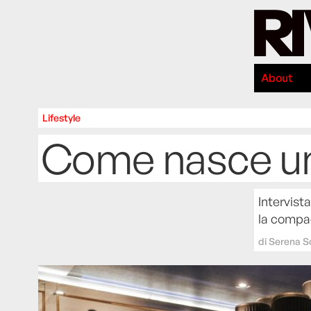
About
Lifestyle
Come nasce un
Intervist
la compag
di
Serena S