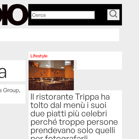
_
Lifestyle
a
ea Group,
Il ristorante Trippa ha
tolto dal menù i suoi
due piatti più celebri
perché troppe persone
prendevano solo quelli
per fotografarli