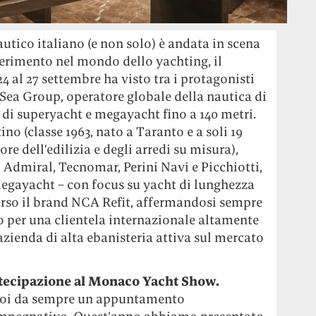
autico italiano (e non solo) è andata in scena
ferimento nel mondo dello yachting, il
 al 27 settembre ha visto tra i protagonisti
 Sea Group, operatore globale della nautica di
 di superyacht e megayacht fino a 140 metri.
o (classe 1963, nato a Taranto e a soli 19
re dell’edilizia e degli arredi su misura),
 Admiral, Tecnomar, Perini Navi e Picchiotti,
e megayacht – con focus su yacht di lunghezza
verso il brand NCA Refit, affermandosi sempre
 per una clientela internazionale altamente
 azienda di alta ebanisteria attiva sul mercato
rtecipazione al Monaco Yacht Show.
noi da sempre un appuntamento