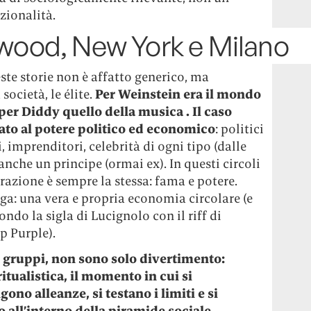
zionalità.
ywood, New York e Milano
ste storie non è affatto generico, ma
società, le élite.
Per Weinstein era il mondo
er Diddy quello della musica . Il caso
gato al potere politico ed economico
: politici
i, imprenditori, celebrità di ogni tipo (dalle
anche un principe (ormai ex). In questi circoli
irazione è sempre la stessa: fama e potere.
oga: una vera e propria economia circolare (e
ndo la sigla di Lucignolo con il riff di
p Purple).
i gruppi, non sono solo divertimento:
ualistica, il momento in cui si
gono alleanze, si testano i limiti e si
o all’interno della piramide sociale
.