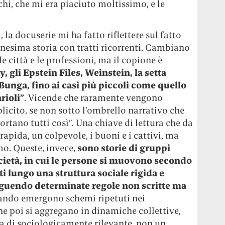
, che mi era piaciuto moltissimo, e le
a docuserie mi ha fatto riflettere sul fatto
nnesima storia con tratti ricorrenti. Cambiano
e città e le professioni, ma il copione è
y, gli Epstein Files, Weinstein, la setta
unga, fino ai casi più piccoli come quello
rioli”
. Vicende che raramente vengono
licito, se non sotto l’ombrello narrativo che
rtano tutti così”. Una chiave di lettura che da
rapida, un colpevole, i buoni e i cattivi, ma
emo. Queste, invece,
sono storie di gruppi
cietà, in cui le persone si muovono secondo
ti lungo una struttura sociale rigida e
eguendo determinate regole non scritte ma
uando emergono schemi ripetuti nei
 poi si aggregano in dinamiche collettive,
sa di sociologicamente rilevante, non un