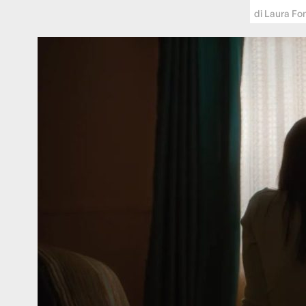
di
Laura Fo