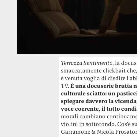
Terrazza Sentimento
, la docu
smaccatamente clickbait che, 
è venuta voglia di disdire l’
TV.
È una docuserie brutta n
culturale sciatto: un pasticc
spiegare davvero la vicenda,
voce coerente, il tutto condi
morali cambiano continuament
violini in sottofondo. Cos’è 
Garramone & Nicola Prosatore