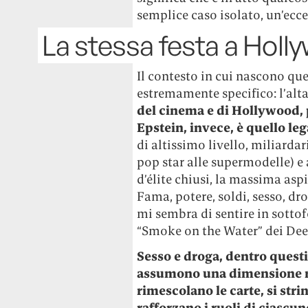
semplice caso isolato, un’ecce
La stessa festa a Holl
Il contesto in cui nascono que
estremamente specifico: l’alta 
del cinema e di Hollywood, p
Epstein, invece, è quello le
di altissimo livello, miliardar
pop star alle supermodelle) e 
d’élite chiusi, la massima asp
Fama, potere, soldi, sesso, dr
mi sembra di sentire in sottofo
“Smoke on the Water” dei Dee
Sesso e droga, dentro quest
assumono una dimensione rit
rimescolano le carte, si strin
rafforzano i ruoli di ciascun