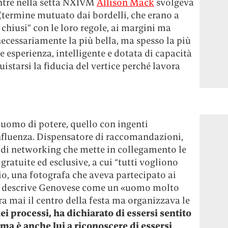
entre nella setta NXIVM
Allison Mack
svolgeva
(termine mutuato dai bordelli, che erano a
hi chiusi” con le loro regole, ai margini ma
 necessariamente la più bella, ma spesso la più
 esperienza, intelligente e dotata di capacità
istarsi la fiducia del vertice perché lavora
 l’uomo di potere, quello con ingenti
nfluenza. Dispensatore di raccomandazioni,
 di networking che mette in collegamento le
gratuite ed esclusive, a cui “tutti vogliono
o, una fotografa che aveva partecipato ai
o, descrive Genovese come un «uomo molto
a mai il centro della festa ma organizzava le
i processi, ha dichiarato di essersi sentito
, ma è anche lui a riconoscere di essersi