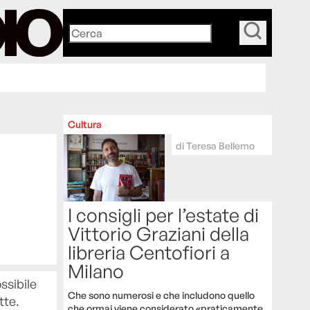
_
Cultura
di
Teresa Bellemo
I consigli per l’estate di
Vittorio Graziani della
libreria Centofiori a
Milano
ssibile
Che sono numerosi e che includono quello
tte.
che ormai viene considerato «praticamente