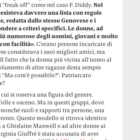
ei “freak off” come nel caso P. Diddy.
Nel
esisteva davvero una lista con regole
e, redatta dallo stesso Genovese e i
dere a criteri specifici. Le donne, ad
iù numerose degli uomini, giovani e molto
con facilità»
. C’erano persone incaricate di
se considerava i suoi migliori amici, ma
 Il fatto che la donna più vicina all’uomo al
uolamento di altre ragazze desta sempre
 “Ma com’è possibile?”. Patriarcato
e?
cui si osserva una figura del genere.
folle e osceno. Ma in questi gruppi, dove
, nonché ruoli e rapporti tra persone, una
oerente. Questo modello si ritrova identico
a a Ghislaine Maxwell e ad altre donne ai
irginia Giuffré è stata accusata di aver