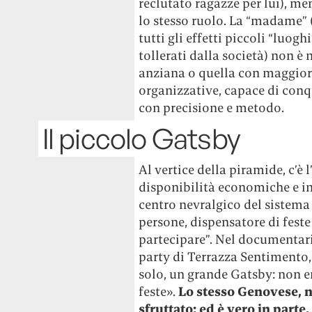
reclutato ragazze per lui), m
lo stesso ruolo. La “madame” 
tutti gli effetti piccoli “luog
tollerati dalla società) non è
anziana o quella con maggiore
organizzative, capace di conqu
con precisione e metodo.
Il piccolo Gatsby
Al vertice della piramide, c’è
disponibilità economiche e i
centro nevralgico del sistema
persone, dispensatore di feste 
partecipare”. Nel documentari
party di Terrazza Sentiment
solo, un grande Gatsby: non er
feste».
Lo stesso Genovese, ne
sfruttato; ed è vero in parte