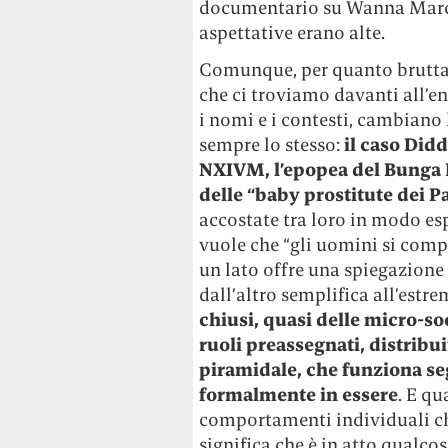
documentario su Wanna Marchi
aspettative erano alte.
Comunque, per quanto brutta, l
che ci troviamo davanti all’e
i nomi e i contesti, cambiano l
sempre lo stesso:
il caso Didd
NXIVM, l’epopea del Bunga B
delle “baby prostitute dei Pa
accostate tra loro in modo esp
vuole che “gli uomini si compo
un lato offre una spiegazione 
dall’altro semplifica all’estr
chiusi, quasi delle micro-so
ruoli preassegnati, distribui
piramidale, che funziona s
formalmente in essere
. E q
comportamenti individuali che
significa che è in atto qualco