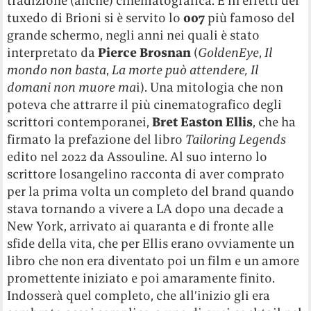
tradizione (anche) cinematografica. E in effetti dei
tuxedo di Brioni si è servito lo
007
più famoso del
grande schermo, negli anni nei quali è stato
interpretato da
Pierce Brosnan
(
GoldenEye
,
Il
mondo non basta
,
La morte può attendere,
Il
domani non muore ma
i). Una mitologia che non
poteva che attrarre il più cinematografico degli
scrittori contemporanei,
Bret Easton Ellis
, che ha
firmato la prefazione del libro
Tailoring Legends
edito nel 2022 da Assouline. Al suo interno lo
scrittore losangelino racconta di aver comprato
per la prima volta un completo del brand quando
stava tornando a vivere a LA dopo una decade a
New York, arrivato ai quaranta e di fronte alle
sfide della vita, che per Ellis erano ovviamente un
libro che non era diventato poi un film e un amore
promettente iniziato e poi amaramente finito.
Indosserà quel completo, che all’inizio gli era