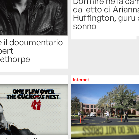
Dormire nella ca
da letto di Ariann
Huffington, guru 
sonno
 il documentario
bert
ethorpe
Internet