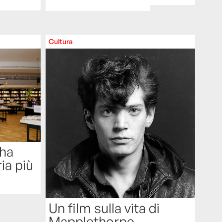
Cultura
 ha
ia più
Un film sulla vita di
Mapplethorpe