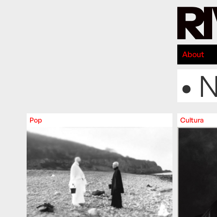
About
• 
Pop
Cultura