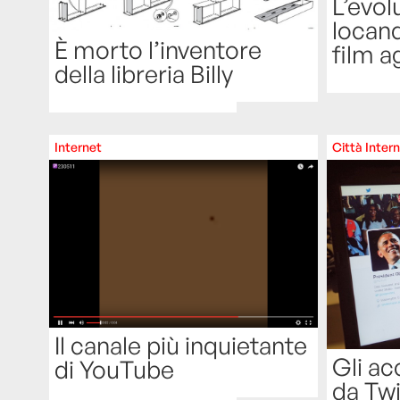
L’evol
locand
È morto l’inventore
film a
della libreria Billy
Internet
Città
Inter
Il canale più inquietante
Gli ac
di YouTube
da Twi