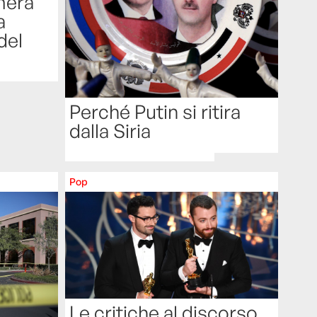
mera
a
del
Perché Putin si ritira
dalla Siria
Pop
Le critiche al discorso