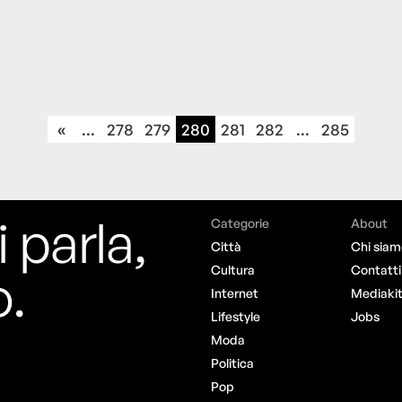
«
...
278
279
280
281
282
...
285
i parla,
Categorie
About
Città
Chi siam
o.
Cultura
Contatti
Internet
Mediaki
Lifestyle
Jobs
Moda
Politica
Pop