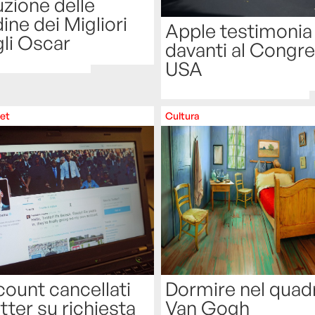
uzione delle
ine dei Migliori
Apple testimonia
gli Oscar
davanti al Congr
USA
net
Cultura
Dormire nel quadr
count cancellati
Van Gogh
tter su richiesta