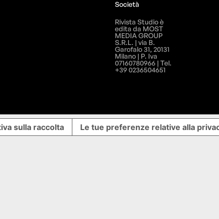
Società
Rivista Studio è
edita da MOST
MEDIA GROUP
S.R.L. | via B.
Garofalo 31, 20131
Milano | P. Iva
07160780966 | Tel.
+39 0236504651
iva sulla raccolta
Le tue preferenze relative alla priva