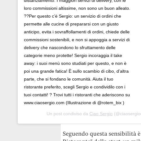
distanziamento. I maggiori servizi di delivery, con le
loro commissioni altissime, non sono un buon alleato.
??Per questo c’è Sergio: un servizio di ordini che
permette alle cucine di prepararsi con un giusto
anticipo, evita i sovraffollamenti di ordini, chiede delle
commissioni sostenibili, e non si appoggia a servizi di
delivery che nascondono lo sfruttamento delle
categorie meno protette! Sergio incoraggia il take
away: i suoi menù sono studiati per questo, e non è
poi una grande fatica! È sullo scambio di cibo, d’altra
parte, che si fondano le comunità. Aiuta il tuo
ristorante preferito, scegli Sergio e condividilo con i
tuoi contatti! ? Trovi tutti i ristoranti che aderiscono su
www.ciaosergio.com (Illustrazione di @rotem_bix )
Un post condiviso da
Ciao Sergio
(@ciaosergiocom) 
Seguendo questa sensibilità è