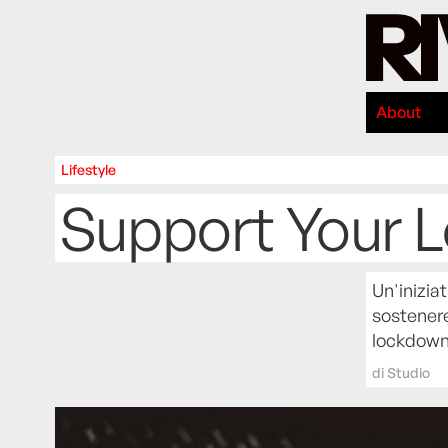
About
Lifestyle
Support Your L
Un'inizia
sostenere 
lockdown
di
Studio