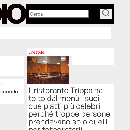
_
Lifestyle
r
Il ristorante Trippa ha
l secondo
tolto dal menù i suoi
due piatti più celebri
perché troppe persone
prendevano solo quelli
per fotografarli