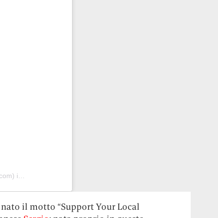
in data:
26 Ott 2020 alle ore 11:10 PDT
 nato il motto “Support Your Local