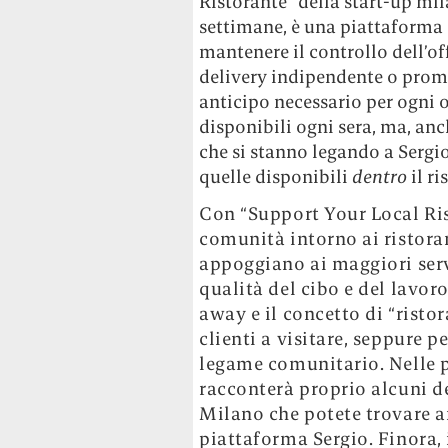
Ristorante” della start-up mi
settimane, è una piattaforma 
mantenere il controllo dell’off
delivery indipendente o prom
anticipo necessario per ogni
disponibili ogni sera, ma, anch
che si stanno legando a Sergi
quelle disponibili
dentro
il ri
Con “Support Your Local Ris
comunità intorno ai ristoran
appoggiano ai maggiori servi
qualità del cibo e del lavor
away e il concetto di “ristor
clienti a visitare, seppure p
legame comunitario. Nelle p
racconterà proprio alcuni de
Milano che potete trovare an
piattaforma Sergio. Finora, i