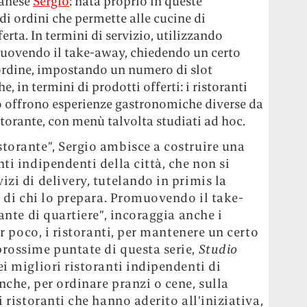
lanese
Sergio
: nata proprio in queste
di ordini che permette alle cucine di
erta. In termini di servizio, utilizzando
uovendo il take-away, chiedendo un certo
 ordine, impostando un numero di slot
e, in termini di prodotti offerti: i ristoranti
o offrono esperienze gastronomiche diverse da
storante, con menù talvolta studiati ad hoc.
torante”, Sergio ambisce a costruire una
ti indipendenti della città, che non si
zi di delivery, tutelando in primis la
o di chi lo prepara. Promuovendo il take-
ante di quartiere”, incoraggia anche i
er poco, i ristoranti, per mantenere un certo
rossime puntate di questa serie,
Studio
i migliori ristoranti indipendenti di
che, per ordinare pranzi o cene, sulla
 ristoranti che hanno aderito all’iniziativa,