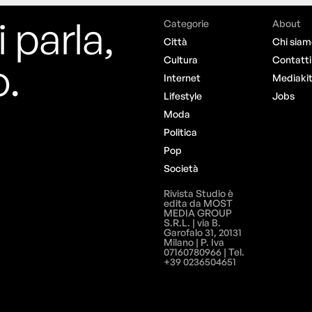
i parla,
Categorie
About
Città
Chi siam
o.
Cultura
Contatti
Internet
Mediaki
Lifestyle
Jobs
Moda
Politica
Pop
Società
Rivista Studio è
edita da MOST
MEDIA GROUP
S.R.L. | via B.
Garofalo 31, 20131
Milano | P. Iva
07160780966 | Tel.
+39 0236504651