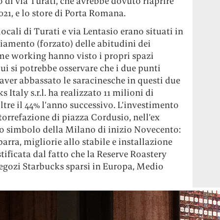
lo di via Turati, che avrebbe dovuto riaprire
021, e lo store di Porta Romana.
ocali di Turati e via Lentasio erano situati in
biamento (forzato) delle abitudini dei
ome working hanno visto i propri spazi
ui si potrebbe osservare che i due punti
 aver abbassato le saracinesche in questi due
Italy s.r.l. ha realizzato 11 milioni di
oltre il 44% l’anno successivo. L’investimento
torrefazione di piazza Cordusio, nell’ex
cio simbolo della Milano di inizio Novecento:
parra, migliorie allo stabile e installazione
tificata dal fatto che la Reserve Roastery
negozi Starbucks sparsi in Europa, Medio