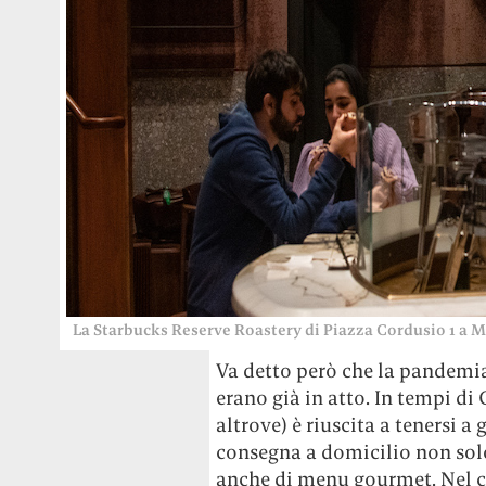
La Starbucks Reserve Roastery di Piazza Cordusio 1 a 
Va detto però che la pandemia
erano già in atto. In tempi d
altrove) è riuscita a tenersi a
consegna a domicilio non solo
anche di menu gourmet. Nel c