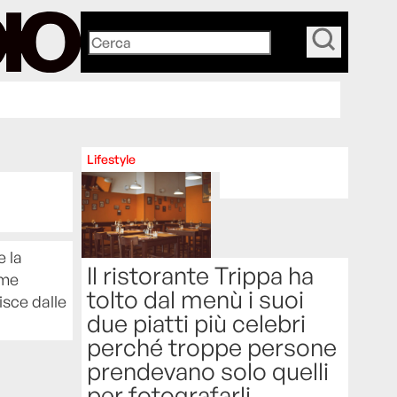
_
Lifestyle
e la
Il ristorante Trippa ha
ome
tolto dal menù i suoi
isce dalle
due piatti più celebri
perché troppe persone
prendevano solo quelli
per fotografarli