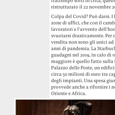
frattempo sorti in città, quel
ristrutturato il 22 novembre 2
Colpa del Covid? Può darsi. I l
zone di uffici, che con il cam
lavoratori e l’avvento dell’h
svuotarsi drasticamente. Per c
vendita non sono gli unici ad
anni di pandemia. La Starbucks 
guadagni nel 2019, in calo di 
maggiore è quello fatto sulla 
Palazzo delle Poste, un edifi
circa 50 milioni di euro tra ca
degli impianti. Una spesa gius
provvede anche a rifornire i 
Oriente e Africa.