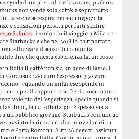
atus symbol, un posto dove lavorare, qualcosa
arbucks non vende solo caffè: è soprattutto
miliare che si respira nei suoi negozi, la
ze e sensazioni pensata per farti sentire
tesso Schultz
ricordando il viaggio a Milano –
deare Starbucks e che nel 2018 lo ha riportato
izione: «Ricreare il senso di comunità
Inutile dire che questa esperienza ha un costo.
 in Italia il caffè non sia un bene di lusso. I
i Cordusio: 1,80 euro l’espresso, 3,50 euro
appuccino, «quando un milanese spende in
1,30 euro per il cappuccino». Per i consumatori
nza vale più dell’esperienza, specie quando si
 fast food, la cui offerta poi è spesso vista
e a un pubblico giovane. Starbucks comunque
aver avviato la ricerca di due nuove location
rati e Porta Romana. Altri 26 negozi, assicura,
el nord e centro Italia. Con un nuovo format: i