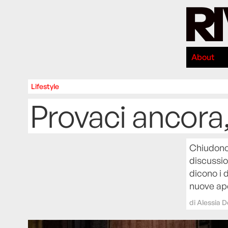
About
Lifestyle
Provaci ancora
Chiudono 
discussio
dicono i 
nuove ape
di
Alessia De