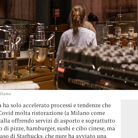
Milano
 ha solo accelerato processi e tendenze che
i Covid molta ristorazione (a Milano come
 galla offrendo servizi di asporto e soprattutto
 di pizze, hamburger, sushi e cibo cinese, ma
aso di Starbucks, che pure ha avviato una