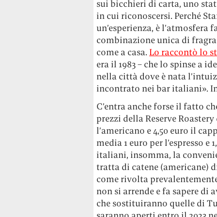
sui bicchieri di carta, uno st
in cui riconoscersi. Perché St
un’esperienza, è l’atmosfera fa
combinazione unica di fragran
come a casa.
Lo raccontò lo s
era il 1983 – che lo spinse a i
nella città dove è nata l’intu
incontrato nei bar italiani». 
C’entra anche forse il fatto che
prezzi della Reserve Roastery d
l’americano e 4,50 euro il c
media 1 euro per l’espresso e 
italiani, insomma, la convenie
tratta di catene (americane) di
come rivolta prevalentement
non si arrende e fa sapere di 
che sostituiranno quelle di Tu
saranno aperti entro il 2023 n