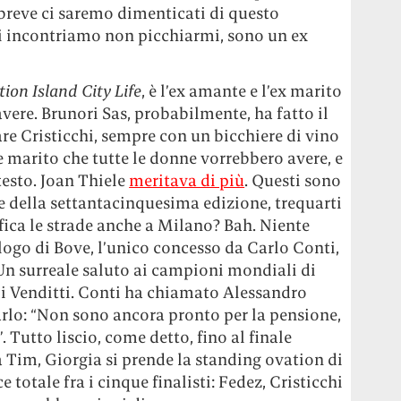
 breve ci saremo dimenticati di questo
ci incontriamo non picchiarmi, sono un ex
ion Island City Life
, è l’ex amante e l’ex marito
ere. Brunori Sas, probabilmente, ha fatto il
re Cristicchi, sempre con un bicchiere di vino
 e marito che tutte le donne vorrebbero avere, e
testo. Joan Thiele
meritava di più
. Questi sono
ale della settantacinquesima edizione, trequarti
tifica le strade anche a Milano? Bah. Niente
nologo di Bove, l’unico concesso da Carlo Conti,
 Un surreale saluto ai campioni mondiali di
di Venditti. Conti ha chiamato Alessandro
arlo: “Non sono ancora pronto per la pensione,
. Tutto liscio, come detto, fino al finale
la Tim, Giorgia si prende la standing ovation di
totale fra i cinque finalisti: Fedez, Cristicchi