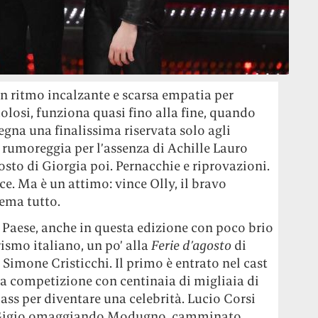
n ritmo incalzante e scarsa empatia per
losi, funziona quasi fino alla fine, quando
egna una finalissima riservata solo agli
 rumoreggia per l’assenza di Achille Lauro
posto di Giorgia poi. Pernacchie e riprovazioni.
ce. Ma è un attimo: vince Olly, il bravo
tema tutto.
el Paese, anche in questa edizione con poco brio
arismo italiano, un po’ alla
Ferie d’agosto
di
à Simone Cristicchi. Il primo è entrato nel cast
 la competizione con centinaia di migliaia di
 pass per diventare una celebrità. Lucio Corsi
 Gigio omaggiando Modugno, camminato