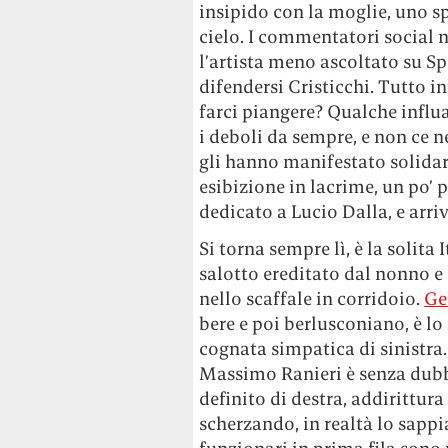
insipido con la moglie, uno sp
cielo. I commentatori social 
l’artista meno ascoltato su Sp
difendersi Cristicchi. Tutto i
farci piangere? Qualche influ
i deboli da sempre, e non ce 
gli hanno manifestato solidari
esibizione in lacrime, un po’ 
dedicato a Lucio Dalla, e arri
Si torna sempre lì, è la solita 
salotto ereditato dal nonno e c
nello scaffale in corridoio.
Ge
bere e poi berlusconiano, è lo 
cognata simpatica di sinistra. 
Massimo Ranieri è senza dubbi
definito di destra, addirittura
scherzando, in realtà lo sappiam