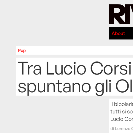
About
Pop
Tra Lucio Corsi
spuntano gli Ol
Il bipola
tutti si 
Lucio Cors
di
Lorenzo 