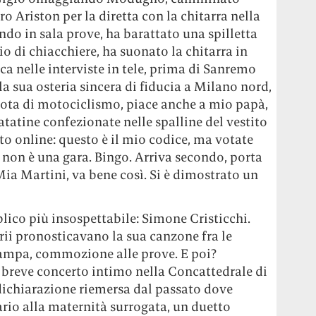
ro Ariston per la diretta con la chitarra nella
ndo in sala prove, ha barattato una spilletta
o di chiacchiere, ha suonato la chitarra in
a nelle interviste in tele, prima di Sanremo
la sua osteria sincera di fiducia a Milano nord,
lota di motociclismo, piace anche a mio papà,
patatine confezionate nelle spalline del vestito
tto online: questo è il mio codice, ma votate
 non è una gara. Bingo. Arriva secondo, porta
 Mia Martini, va bene così. Si è dimostrato un
blico più insospettabile: Simone Cristicchi.
ii pronosticavano la sua canzone fra le
tampa, commozione alle prove. E poi?
n breve concerto intimo nella Concattedrale di
dichiarazione riemersa dal passato dove
ario alla maternità surrogata, un duetto