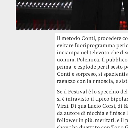
Il metodo Conti, procedere co
evitare fuoriprogramma perico
inciampa nel televoto che dis
uomini. Polemica. Il pubblico
prima, e esplode per il sesto 
Conti è sorpreso, si spazientis
ragazzo con la r moscia, e sis
Se il Festival è lo specchio d
si è intravisto il tipico bipol
Virzì. Di qua Lucio Corsi, di l
da autore di nicchia e finisce
follower in più, meritati, e il
show: ha duettato con Topo