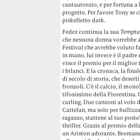
cantautorato, e per fortuna a
progetto. Per favore Tony se 
piskelletto dark.
Fedez continua la sua
Temptat
che nessuna donna vorrebbe av
Festival che avrebbe voluto fa
in mano, lui invece è il padre
vince il premio per il miglior 
i bilanci. E la cronaca, la fin
di secolo di storia, che deser
fronzoli. C’è il calcio, il mo
tifosissimo della Fiorentina.
curling. Due canzoni al volo 
Cattelan, ma solo per bullizz
ragazzo, stattene al tuo posto”
thriller. Grazie al premio del
un Ariston adorante. Bromance 