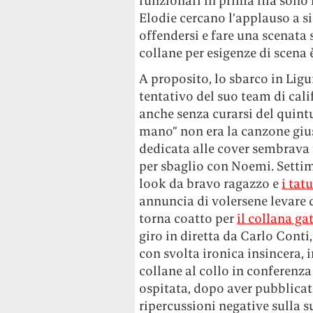
funzionari in prima fila sono
Elodie cercano l’applauso a si
offendersi e fare una scenata 
collane per esigenze di scena è
A proposito, lo sbarco in Ligur
tentativo del suo team di cali
anche senza curarsi del quint
mano” non era la canzone giust
dedicata alle cover sembrava
per sbaglio con Noemi. Settim
look da bravo ragazzo e
i tat
annuncia di volersene levare qu
torna coatto per
il collana ga
giro in diretta da Carlo Conti
con svolta ironica insincera, 
collane al collo in conferenz
ospitata, dopo aver pubblicat
ripercussioni negative sulla su