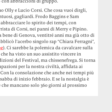
o con abbraccioni di gruppo.
 Olly e Lucio Corsi. Che cosa vuoi dirgli,
entuosi, gagliardi. Frodo Baggins e Sam
bbracciare lo spirito dei tempi, con
sta di Corsi, nei panni di Merry e Pipino.
a bene di Genova, ventitré anni ma già otto di
pubblicò l’acerbo singolo rap “Chiara Ferragni”,
be
). Ci sarebbe la polemica da cavalcare sulla
che ha visto un suo assistito vincere in
izioni del Festival, ma chissenefrega. Si torna
pazioni per la nostra civiltà, affidata ai
. Con la consolazione che anche nei tempi più
abba di inizio febbraio. E se la nostalgia è
e che mancano solo 360 giorni al prossimo