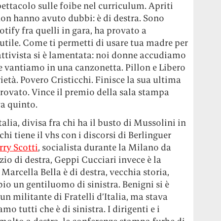
ettacolo sulle foibe nel curriculum. Apriti
non hanno avuto dubbi: è di destra. Sono
otify fra quelli in gara, ha provato a
nutile. Come ti permetti di usare tua madre per
attivista si è lamentata: noi donne accudiamo
ne vantiamo in una canzonetta. Pillon e Libero
età. Povero Cristicchi. Finisce la sua ultima
provato. Vince il premio della sala stampa
va quinto.
Italia, divisa fra chi ha il busto di Mussolini in
hi tiene il vhs con i discorsi di Berlinguer
rry Scotti
, socialista durante la Milano da
zio di destra, Geppi Cucciari invece è la
Marcella Bella è di destra, vecchia storia,
o un gentiluomo di sinistra. Benigni si è
 un militante di Fratelli d’Italia, ma stava
o tutti che è di sinistra. I dirigenti e i