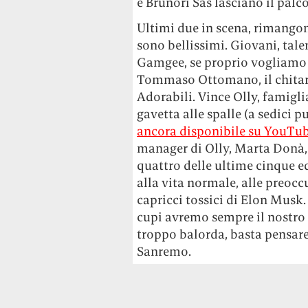
e Brunori Sas lasciano il palc
Ultimi due in scena, rimangono
sono bellissimi. Giovani, tal
Gamgee, se proprio vogliamo a
Tommaso Ottomano, il chitarri
Adorabili. Vince Olly, famigli
gavetta alle spalle (a sedici 
ancora disponibile su YouTu
manager di Olly, Marta Donà, 
quattro delle ultime cinque ed
alla vita normale, alle preoccu
capricci tossici di Elon Musk
cupi avremo sempre il nostro s
troppo balorda, basta pensar
Sanremo.