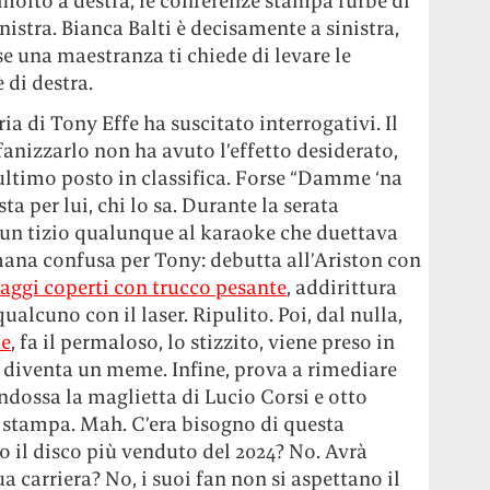
 molto a destra, le conferenze stampa furbe di
nistra. Bianca Balti è decisamente a sinistra,
se una maestranza ti chiede di levare le
 di destra.
ia di Tony Effe ha suscitato interrogativi. Il
fanizzarlo non ha avuto l’effetto desiderato,
ultimo posto in classifica. Forse “Damme ‘na
a per lui, chi lo sa. Durante la serata
 un tizio qualunque al karaoke che duettava
ana confusa per Tony: debutta all’Ariston con
uaggi coperti con trucco pesante
, addirittura
alcuno con il laser. Ripulito. Poi, dal nulla,
te
, fa il permaloso, lo stizzito, viene preso in
, diventa un meme. Infine, prova a rimediare
indossa la maglietta di Lucio Corsi e otto
a stampa. Mah. C’era bisogno di questa
o il disco più venduto del 2024? No. Avrà
a carriera? No, i suoi fan non si aspettano il