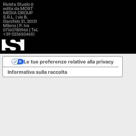
Rivista Studio è
edita da MOST
MEDIA GROUP
S.R.L. | via B.
Garofalo 31, 20131
Milano | P. Iva
07160780966 | Tel.
+39 0236504651
Le tue preferenze relative alla privacy
Informativa sulla raccolta