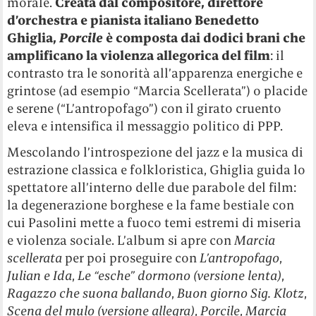
morale.
Creata dal compositore, direttore
d’orchestra e pianista italiano Benedetto
Ghiglia,
Porcile
è composta dai dodici brani che
amplificano la violenza allegorica del film
: il
contrasto tra le sonorità all’apparenza energiche e
grintose (ad esempio “Marcia Scellerata”) o placide
e serene (“L’antropofago”) con il girato cruento
eleva e intensifica il messaggio politico di PPP.
Mescolando l’introspezione del jazz e la musica di
estrazione classica e folkloristica, Ghiglia guida lo
spettatore all’interno delle due parabole del film:
la degenerazione borghese e la fame bestiale con
cui Pasolini mette a fuoco temi estremi di miseria
e violenza sociale.
L’album si apre con
Marcia
scellerata
per poi proseguire con
L’antropofago
,
Julian e Ida
,
Le “esche” dormono (versione lenta)
,
Ragazzo che suona ballando
,
Buon giorno Sig. Klotz
,
Scena del mulo (versione allegra)
,
Porcile
,
Marcia