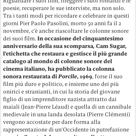
Riguardare i suoi film, rileggere i suoi romanzi e le
poesie, recuperare le sue interviste, ma non solo.
Tra i tanti modi per ricordare e celebrare in questi
giorni Pier Paolo Pasolini, morto 50 anni fa il 2
novembre, c’è anche riascoltare le colonne sonore
dei suoi film.
In occasione del cinquantesimo
anniversario della sua scomparsa
,
Cam Sugar,
l’etichetta che restaura e gestisce il più grande
catalogo al mondo di colonne sonore del
cinema italiano, ha pubblicato la colonna
sonora restaurata di
Porcile
, 1969
, forse il suo
film più duro e politico, e insieme uno dei più
onirici e stranianti, in cui la storia del giovane
figlio di un imprenditore nazista attratto dai
maiali (Jean-Pierre Léaud) e quella di un cannibale
medievale in una landa desolata (Pierre Clémenti)
vengono accostate per dare forma alla
rappresentazione di un’Occidente in putrefazione