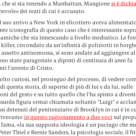
, che si sta tenendo a Manhattan, Mangione
si è dichi
evole» dei reati di cui è accusato.
l suo arrivo a New York in elicottero aveva alimentato
te iconografia di questo caso che è interessante sopr
namiche che sta innescando a livello mediatico. Le fot
killer, circondato da un’infinità di poliziotti in borgh
n assetto antisomossa, si sono andate ad aggiungere al
ono state paragonate a dipinti di centinaia di anni fa
nti l’arresto di Cristo.
to curiosi, nel prosieguo del processo, di vedere com
di questa storia, di saperne di più di lui e da lui, sulle
ni del gesto e su tutto quello che l’ha spinto a divent
ssurda figura ormai chiamata soltanto “Luigi” e accl
ssi detenuti del penitenziario di Brooklyn in cui è in c
rivevamo
in questo ragionamento a due voci
sul prop
a fama, «la sua supposta ideologia è un paciugo che m
eter Thiel e Bernie Sanders, la psicologia sociale, il fit