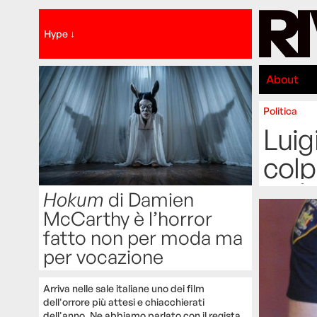
Hype ↓
About
Politica
Luig
colp
Hokum
di Damien
McCarthy è l’horror
fatto non per moda ma
per vocazione
Arriva nelle sale italiane uno dei film
dell'orrore più attesi e chiacchierati
dell'anno. Ne abbiamo parlato con il regista