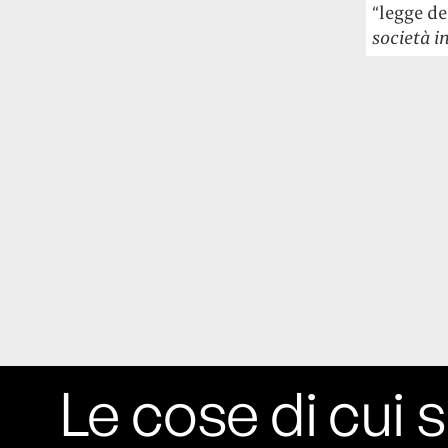
“legge de
Le ondate di caldo potrebbero far
società i
aumentare il prezzo del cibo più della
guerra in Iran e della crisi nello Stretto
di Hormuz
Addirittura un punto
percentuale di inflazione alimentare in
più, un aumento del costo del cibo che
nel 2027 rischia di arrivare al 3 per cento.
Il ristorante Trippa ha tolto dal menù i
suoi due piatti più celebri perché troppe
persone prendevano solo quelli per
fotografarli
L'ha spiegato lo chef Diego
Rossi, per provare a sfuggire alle
tendenze dettate da Instagram anche
sulla ristorazione.
Il Pentagono ha improvvisamente
Le cose di cui s
cambiato il modo in cui conta i morti e i
feriti nella guerra in Iran
Pare su
richiesta diretta dalla Casa Bianca.