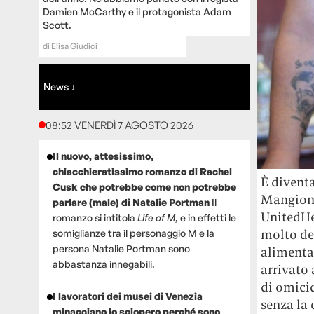
Damien McCarthy e il protagonista Adam
Scott.
di
Elisa Giudici
News ↓
08:52 VENERDÌ 7 AGOSTO 2026
Il nuovo, attesissimo,
chiacchieratissimo romanzo di Rachel
È diventa
Cusk che potrebbe come non potrebbe
Mangione,
parlare (male) di Natalie Portman
Il
UnitedHe
romanzo si intitola
Life of M
, e in effetti le
molto del
somiglianze tra il personaggio M e la
persona Natalie Portman sono
alimenta
abbastanza innegabili.
arrivato 
di omicid
I lavoratori dei musei di Venezia
senza la 
minacciano lo sciopero perché sono