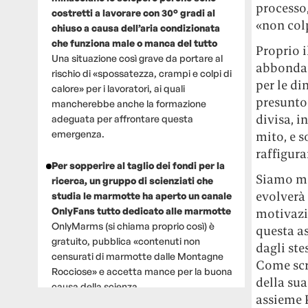
processo
costretti a lavorare con 30° gradi al
«non colp
chiuso a causa dell’aria condizionata
che funziona male o manca del tutto
Proprio i
Una situazione così grave da portare al
abbondan
rischio di «spossatezza, crampi e colpi di
per le di
calore» per i lavoratori, ai quali
presunto 
mancherebbe anche la formazione
divisa, i
adeguata per affrontare questa
emergenza.
mito, e s
raffigura
Per sopperire al taglio dei fondi per la
Siamo mol
ricerca, un gruppo di scienziati che
evolverà 
studia le marmotte ha aperto un canale
OnlyFans tutto dedicato alle marmotte
motivazio
OnlyMarms (si chiama proprio così) è
questa a
gratuito, pubblica «contenuti non
dagli ste
censurati di marmotte dalle Montagne
Come sc
Rocciose» e accetta mance per la buona
della su
causa della scienza.
assieme P