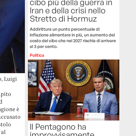
cibo più della guerra in
Iran e della crisi nello
Stretto di Hormuz
Addirittura un punto percentuale di
inflazione alimentare in più, un aumento del
costo del cibo che nel 2027 rischia di arrivare
al 3 per cento.
Politica
, Luigi
apito
d
ngione è
 accusato
stolo
Il Pentagono ha
 al
improvvisamente