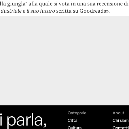
lla giungla” alla quale si vota in una sua recensione d
ndustriale e il suo futuro
scritta su Goodreads».
i parla,
Categorie
About
Città
Chi siam
Cultura
Contatti