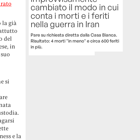
arato
cambiato il modo in cui
conta i morti e i feriti
nella guerra in Iran
 la già
attutto
Pare su richiesta diretta dalla Casa Bianca.
o del
Risultato: 4 morti "in meno" e circa 600 feriti
ese, in
in più.
 suo
e si
are
amata
ustodia.
agarsi
ette
ness e la