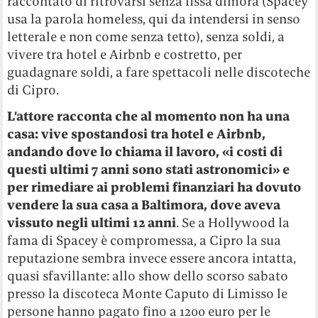
raccontato di ritrovarsi senza fissa dimora (Spacey
usa la parola homeless, qui da intendersi in senso
letterale e non come senza tetto), senza soldi, a
vivere tra hotel e Airbnb e costretto, per
guadagnare soldi, a fare spettacoli nelle discoteche
di Cipro.
L’attore racconta che al momento non ha una
casa: vive spostandosi tra hotel e Airbnb,
andando dove lo chiama il lavoro, «i costi di
questi ultimi 7 anni sono stati astronomici» e
per rimediare ai problemi finanziari ha dovuto
vendere la sua casa a Baltimora, dove aveva
vissuto negli ultimi 12 anni
. Se a Hollywood la
fama di Spacey è compromessa, a Cipro la sua
reputazione sembra invece essere ancora intatta,
quasi sfavillante: allo show dello scorso sabato
presso la discoteca Monte Caputo di Limisso le
persone hanno pagato fino a 1200 euro per le