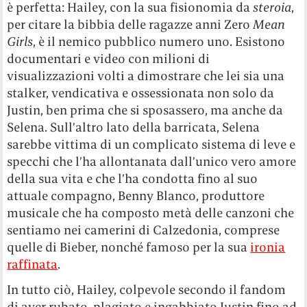
è perfetta: Hailey, con la sua fisionomia da
steroia
,
per citare la bibbia delle ragazze anni Zero
Mean
Girls
, è il nemico pubblico numero uno. Esistono
documentari e video con milioni di
visualizzazioni volti a dimostrare che lei sia una
stalker, vendicativa e ossessionata non solo da
Justin, ben prima che si sposassero, ma anche da
Selena. Sull’altro lato della barricata, Selena
sarebbe vittima di un complicato sistema di leve e
specchi che l’ha allontanata dall’unico vero amore
della sua vita e che l’ha condotta fino al suo
attuale compagno, Benny Blanco, produttore
musicale che ha composto metà delle canzoni che
sentiamo nei camerini di Calzedonia, comprese
quelle di Bieber, nonché famoso per la sua
ironia
raffinata
.
In tutto ciò, Hailey, colpevole secondo il fandom
di aver rubato, plagiato e ingabbiato Justin fino ad