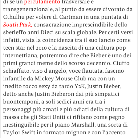
di sé un
perculamento
trasversale e
transgenerazionale, al punto da essere divorato da
Cthulhu per volere di Cartman in una puntata di
South Park,
consacrazione imprescindibile dello
sberleffo anni Dieci su scala globale. Per certi versi
infatti, vista la coincidenza tra il suo lancio come
teen star nel 2010 e la nascita di una cultura pop
internettiana, potremmo dire che Bieber è uno dei
primi grandi meme dello scorso decennio. Ciuffo
schiaffato, viso d’angelo, voce flautata, fascino
infantile da Mickey Mouse Club ma con un
inedito tocco sexy da tardo Y2K, Justin Bieber,
detto anche Justin Bieberon dai più simpatici
buontemponi, a soli sedici anni era tra i
personaggi più amati e più odiati della cultura di
massa che gli Stati Uniti ci rifilano come pegno
inestinguibile per il piano Marshall, una sorta di
Taylor Swift in formato mignon e con l’accento