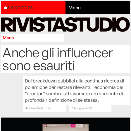
6 AGO 2026
Menu
Moda
Anche gli influencer
sono esauriti
Dai breakdown pubblici alla continua ricerca di
polemiche per restare rilevanti, l’economia dei
“creator” sembra attraversare un momento di
profonda ridefinizione di sé stessa.
di
Silvia Schirinzi
16 Giugno 2021