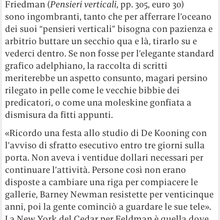
Friedman (
Pensieri verticali
, pp. 305, euro 30)
sono ingombranti, tanto che per afferrare l’oceano
dei suoi “pensieri verticali” bisogna con pazienza e
arbitrio buttare un secchio qua e là, tirarlo su e
vederci dentro. Se non fosse per l’elegante standard
grafico adelphiano, la raccolta di scritti
meriterebbe un aspetto consunto, magari persino
rilegato in pelle come le vecchie bibbie dei
predicatori, o come una moleskine gonfiata a
dismisura da fitti appunti.
«Ricordo una festa allo studio di De Kooning con
l’avviso di sfratto esecutivo entro tre giorni sulla
porta. Non aveva i ventidue dollari necessari per
continuare l’attività. Persone così non erano
disposte a cambiare una riga per compiacere le
gallerie, Barney Newman resistette per venticinque
anni, poi la gente cominciò a guardare le sue tele».
La New York del Cedar per Feldman è quella dove