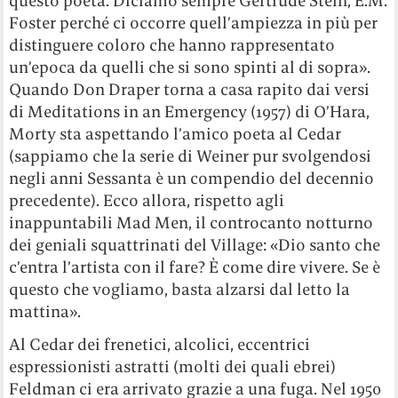
questo poeta. Diciamo sempre Gertrude Stein, E.M.
Foster perché ci occorre quell’ampiezza in più per
distinguere coloro che hanno rappresentato
un’epoca da quelli che si sono spinti al di sopra».
Quando Don Draper torna a casa rapito dai versi
di Meditations in an Emergency (1957) di O’Hara,
Morty sta aspettando l’amico poeta al Cedar
(sappiamo che la serie di Weiner pur svolgendosi
negli anni Sessanta è un compendio del decennio
precedente). Ecco allora, rispetto agli
inappuntabili Mad Men, il controcanto notturno
dei geniali squattrinati del Village: «Dio santo che
c’entra l’artista con il fare? È come dire vivere. Se è
questo che vogliamo, basta alzarsi dal letto la
mattina».
Al Cedar dei frenetici, alcolici, eccentrici
espressionisti astratti (molti dei quali ebrei)
Feldman ci era arrivato grazie a una fuga. Nel 1950