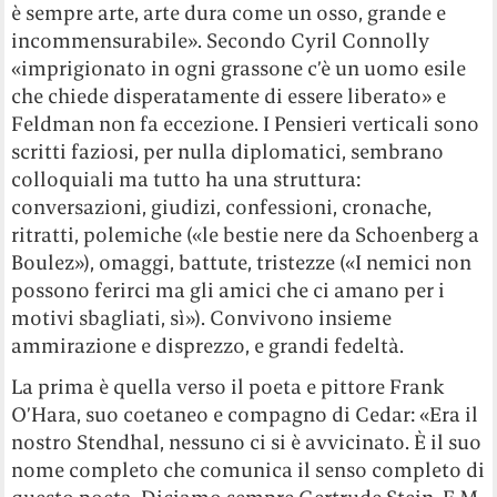
è sempre arte, arte dura come un osso, grande e
incommensurabile». Secondo Cyril Connolly
«imprigionato in ogni grassone c’è un uomo esile
che chiede disperatamente di essere liberato» e
Feldman non fa eccezione. I Pensieri verticali sono
scritti faziosi, per nulla diplomatici, sembrano
colloquiali ma tutto ha una struttura:
conversazioni, giudizi, confessioni, cronache,
ritratti, polemiche («le bestie nere da Schoenberg a
Boulez»), omaggi, battute, tristezze («I nemici non
possono ferirci ma gli amici che ci amano per i
motivi sbagliati, sì»). Convivono insieme
ammirazione e disprezzo, e grandi fedeltà.
La prima è quella verso il poeta e pittore Frank
O’Hara, suo coetaneo e compagno di Cedar: «Era il
nostro Stendhal, nessuno ci si è avvicinato. È il suo
nome completo che comunica il senso completo di