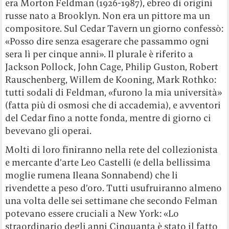
era Morton Feldman (1926-1987), ebreo di origini
russe nato a Brooklyn. Non era un pittore ma un
compositore. Sul Cedar Tavern un giorno confessò:
«Posso dire senza esagerare che passammo ogni
sera lì per cinque anni». Il plurale è riferito a
Jackson Pollock, John Cage, Philip Guston, Robert
Rauschenberg, Willem de Kooning, Mark Rothko:
tutti sodali di Feldman, «furono la mia università»
(fatta più di osmosi che di accademia), e avventori
del Cedar fino a notte fonda, mentre di giorno ci
bevevano gli operai.
Molti di loro finiranno nella rete del collezionista
e mercante d’arte Leo Castelli (e della bellissima
moglie rumena Ileana Sonnabend) che li
rivendette a peso d’oro. Tutti usufruiranno almeno
una volta delle sei settimane che secondo Felman
potevano essere cruciali a New York: «Lo
straordinario degli anni Cinquanta è stato il fatto