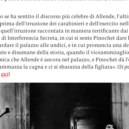
o se ha sentito il discorso più celebre di Allende, l’ul
prima dell’irruzione dei carabinieri e dell’esercito nel
uell’irruzione raccontata in maniera terrificante dai 
i di Interferencia Secreta, in cui si sente Pinochet dare 
dare il palazzo alle undici, e in cui pronuncia una del
ate e disumane della storia, quando il viceammiraglio
ica che Allende è ancora nel palazzo, e Pinochet dà l
 ammazza la cagna e ci si sbarazza della figliata». (
Si p
e
qui
)