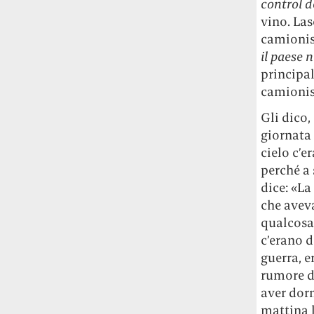
control d
vino. Las
camionis
il paese 
principal
camionist
Gli dico,
giornata 
cielo c’er
perché a 
dice: «La
che aveva
qualcosa
c’erano d
guerra, e
rumore di
aver dorm
mattina l