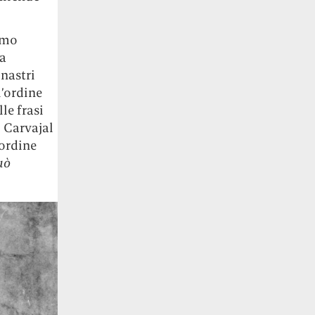
timo
la
nastri
l’ordine
le frasi
 Carvajal
’ordine
uò