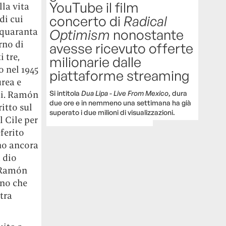
YouTube il film
lla vita
concerto di
Radical
di cui
 quaranta
Optimism
nonostante
rno di
avesse ricevuto offerte
i tre,
milionarie dalle
o nel 1945
piattaforme streaming
rea e
Si intitola
Dua Lipa - Live From Mexico
, dura
rti. Ramón
due ore e in nemmeno una settimana ha già
itto sul
superato i due milioni di visualizzazioni.
l Cile per
ferito
no ancora
a dio
e Ramón
ino che
tra