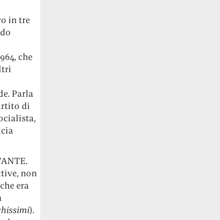
o in tre
ndo
1964, che
tri
de. Parla
rtito di
cialista,
acia
LTANTE.
tive, non
 che era
n
chissimi
).