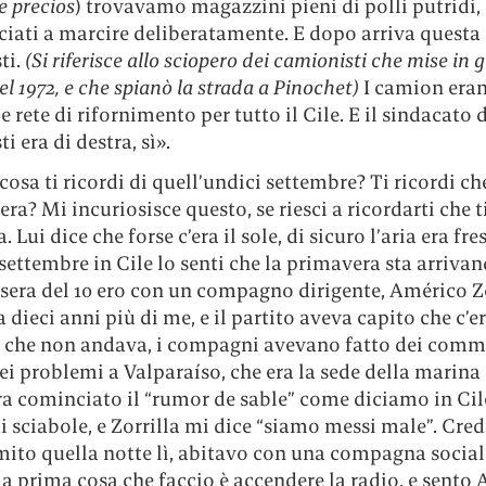
e precios
) trovavamo magazzini pieni di polli putridi, 
ciati a marcire deliberatamente. E dopo arriva questa
ti.
(Si riferisce allo sciopero dei camionisti che mise in 
nel 1972, e che spianò la strada a Pinochet)
I camion eran
e rete di rifornimento per tutto il Cile. E il sindacato 
i era di destra, sì».
 cosa ti ricordi di quell’undici settembre? Ti ricordi ch
era? Mi incuriosisce questo, se riesci a ricordarti che t
a. Lui dice che forse c’era il sole, di sicuro l’aria era fre
settembre in Cile lo senti che la primavera sta arrivan
 sera del 10 ero con un compagno dirigente, Américo Zo
 dieci anni più di me, e il partito aveva capito che c’e
 che non andava, i compagni avevano fatto dei comm
ei problemi a Valparaíso, che era la sede della marina
ra cominciato il “rumor de sable” come diciamo in Cile
 sciabole, e Zorrilla mi dice “siamo messi male”. Cre
ito quella notte lì, abitavo con una compagna sociali
a prima cosa che faccio è accendere la radio, e sento 