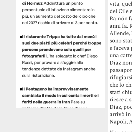
vita, que
di Hormuz
Addirittura un punto
percentuale di inflazione alimentare in
del Cile 
più, un aumento del costo del cibo che
Ramón fac
nel 2027 rischia di arrivare al 3 per cento.
anni fa.
Allende, 
Il ristorante Trippa ha tolto dal menù i
sono stat
suoi due piatti più celebri perché troppe
e faceva 
persone prendevano solo quelli per
una catte
fotografarli
L'ha spiegato lo chef Diego
Diaz non
Rossi, per provare a sfuggire alle
tendenze dettate da Instagram anche
passaport
sulla ristorazione.
rifugiars
che lo c
Il Pentagono ha improvvisamente
stati chi
cambiato il modo in cui conta i morti e i
riesce a 
feriti nella guerra in Iran
Pare su
Diaz, poc
richiesta diretta dalla Casa Bianca.
arrivò in
Risultato: 4 morti "in meno" e circa 600
Napoli, A
feriti in più.