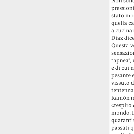
Non sono 
Fred Again ha passato 50 ore
pressioni
consecutive in livestream su YouTube
stato mol
per completare il suo nuovo mixtape
Lo
quella c
ha fatto insieme al collettivo LATIN
MAFIA, registrato tutto a Città del
a cucinar
Messico e intitolato (didascalicamente
Diaz dice
ma efficacemente) 9 months & 50 hours.
Questa v
sensazion
I Massive Attack sono stati banditi a
“apnea”, 
vita da Singapore dopo aver esposto la
e di cui 
bandiera della Palestina durante un
pesante 
concerto
Prima di essere espulsi hanno
vissuto d
subìto perquisizioni e il sequestro dei
passaporti. «Un'esperienza surreale», l'ha
tentennam
definita la band.
Ramón mi 
«respiro 
La crisi climatica sta causando un
mondo. Pe
nuovo tipo di gentrificazione e stavolta
quarant’a
la vittima non sarà la città ma la
passati q
provincia
Lo dimostra una ricerca della