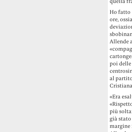
quella fr
Universitat Autònoma de Barcelona: aree
con più verde, meno popolate e lontane
Ho fatto
dal centro stanno diventando le più
ore, ossi
appetibili. E costose.
deviazion
sbobiname
L’unica pasticceria al mondo che ha il
Allende a
permesso dello Studio Ghibli per fare
dolcetti di Totoro è quella della cognata
«compagn
di Hayao Miyazaki
Si chiama Shiro-
cartonges
Hige’s Cream Puff Factory e ne produce
poi delle
pochissimi alla volta: accaparrarseli è
centrosin
difficile quasi come riuscire a visitare il
al partit
Ghibli Park.
Cristiana
«Era esal
«Rispetto
più solta
già stato
margine i