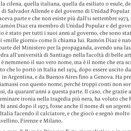
lla cilena, quella italiana, quella da esiliato o esule, de
e di Salvador Allende e del governo di Unidad Popular 
eva parte e che non esiste più dall’11 settembre 1973,
 Ramón Diaz era membro di Unidad Popular e del gove
lo è stato per tutti i suoi anni al governo, che sono stat
i «mille giorni» come li chiama lui. Ramón Diaz è nat
parte del Ministero per la propaganda, avendo una lau
dra all’università di Santiago nella facoltà di belle a
 è nemmeno il suo vero nome, ma è il nome che era scr
o che lo portò in Italia nel 1974, dopo essere uscito da
i in Argentina, e da Buenos Aires fino a Genova. Ha pre
hiamassi con questo nome, perché troppi conti non so
usi, da quarant’anni a questa parte. Il caso, che grazie 
seminare ironia nella tragedia più nera, ha voluto ch
hi anni dopo il 1973, fosse anche il nome di un argent
 Italia facendo il calciatore, e che giocò e segnò molto 
vellino, Firenze e Milano.