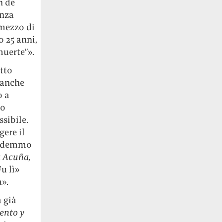
n de
enza
 mezzo di
 25 anni,
uerte”».
tto
 anche
o a
so
sibile.
gere il
rendemmo
a Acuña,
Fu lì»
a».
 già
ento y