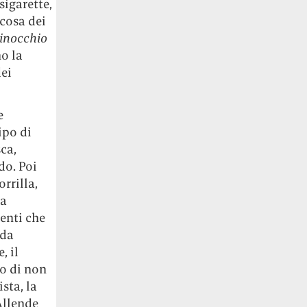
sigarette,
 cosa dei
ginocchio
o la
dei
e
ipo di
sca,
do. Poi
rrilla,
ra
enti che
 da
, il
do di non
sta, la
Allende