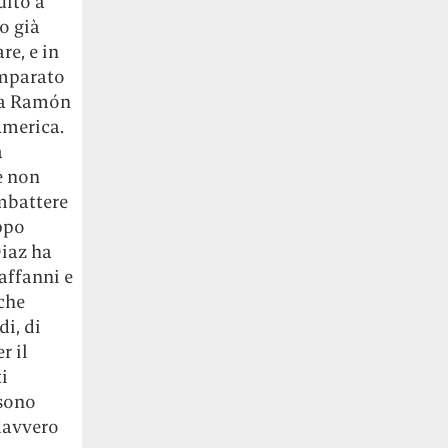
uito a
o già
re, e in
imparato
 ma Ramón
America.
a
e non
ombattere
oppo
Diaz ha
affanni e
che
i, di
r il
i
 sono
 davvero