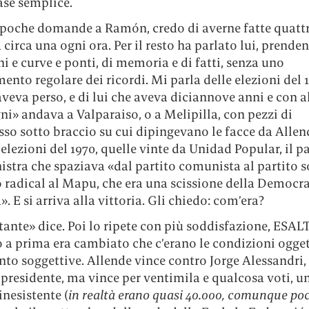
ase semplice.
 poche domande a Ramón, credo di averne fatte quattr
a circa una ogni ora. Per il resto ha parlato lui, prende
i e curve e ponti, di memoria e di fatti, senza uno
nto regolare dei ricordi. Mi parla delle elezioni del 
veva perso, e di lui che aveva diciannove anni e con al
i» andava a Valparaiso, o a Melipilla, con pezzi di
so sotto braccio su cui dipingevano le facce da Allen
 elezioni del 1970, quelle vinte da Unidad Popular, il pa
istra che spaziava «dal partito comunista al partito so
o radical al Mapu, che era una scissione della Democr
». E si arriva alla vittoria. Gli chiedo: com’era?
tante» dice. Poi lo ripete con più soddisfazione, ESA
 a prima era cambiato che c’erano le condizioni ogget
nto soggettive. Allende vince contro Jorge Alessandri,
 presidente, ma vince per ventimila e qualcosa voti, u
nesistente (
in realtà erano quasi 40.000, comunque po