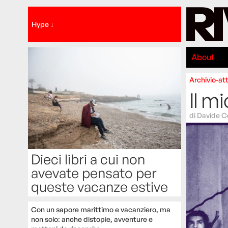
Hype ↓
About
Archivio-att
Il mi
di
Davide 
Dieci libri a cui non
avevate pensato per
queste vacanze estive
Con un sapore marittimo e vacanziero, ma
non solo: anche distopie, avventure e