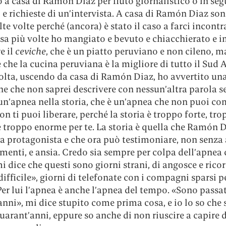
a casa di Ramón Diaz per fiuto giornalistico o in seg
 e richieste di un’intervista. A casa di Ramón Diaz son
te volte perché (ancora) è stato il caso a farci incontra
asa più volte ho mangiato e bevuto e chiacchierato e 
e il
ceviche
, che è un piatto peruviano e non cileno,
 che la cucina peruviana è la migliore di tutto il Sud 
olta, uscendo da casa di Ramón Diaz, ho avvertito un
e che non saprei descrivere con nessun’altra parola s
un’apnea nella storia, che è un’apnea che non puoi c
non ti puoi liberare, perché la storia è troppo forte, tr
e troppo enorme per te. La storia è quella che Ramón 
a protagonista e che ora può testimoniare, non senza 
enti, e ansia. Credo sia sempre per colpa dell’apnea 
dice che questi sono giorni strani, di angosce e ricord
difficile», giorni di telefonate con i compagni sparsi pe
r lui l’apnea è anche l’apnea del tempo. «Sono passat
nni», mi dice stupito come prima cosa, e io lo so che
uarant’anni, eppure so anche di non riuscire a capire