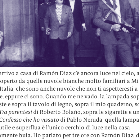
rivo a casa di Ramón Diaz c’è ancora luce nel cielo, 
 coperto da quelle nuvole bianche molto familiari a Mi
Italia, che sono anche nuvole che non ti aspetteresti a
e, eppure ci sono. Quando me ne vado, la lampada sop
ste e sopra il tavolo di legno, sopra il mio quaderno, 
Tra parentesi
di Roberto Bolaño, sopra le sigarette e un
Confesso che ho vissuto
di Pablo Neruda, quella lamp
tile e superflua è l’unico cerchio di luce nella casa
mente buia. Ho parlato per tre ore con Ramón Diaz, d