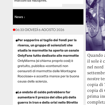
mattoni da riscoprire.
News ↓
06:33 GIOVEDÌ 6 AGOSTO 2026
Per sopperire al taglio dei fondi per la
ricerca, un gruppo di scienziati che
studia le marmotte ha aperto un canale
Quando ar
OnlyFans tutto dedicato alle marmotte
il sole è
OnlyMarms (si chiama proprio così) è
gratuito, pubblica «contenuti non
nel nord 
censurati di marmotte dalle Montagne
settembr
Rocciose» e accetta mance per la buona
nostre te
causa della scienza.
copia di
copia di
Le ondate di caldo potrebbero far
prima inu
aumentare il prezzo del cibo più della
completa
guerra in Iran e della crisi nello Stretto