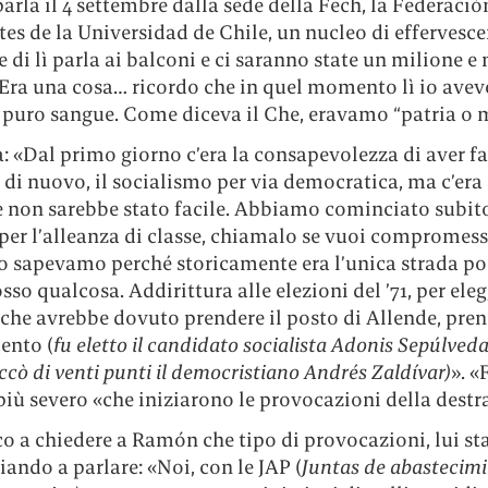
arla il 4 settembre dalla sede della Fech, la Federació
es de la Universidad de Chile, un nucleo di effervesc
 e di lì parla ai balconi e ci saranno state un milione e
Era una cosa… ricordo che in quel momento lì io avevo
puro sangue. Come diceva il Che, eravamo “patria o m
 «Dal primo giorno c’era la consapevolezza di aver fa
di nuovo, il socialismo per via democratica, ma c’era
he non sarebbe stato facile. Abbiamo cominciato subit
 per l’alleanza di classe, chiamalo se vuoi compromes
lo sapevamo perché storicamente era l’unica strada pos
osso qualcosa. Addirittura alle elezioni del ’71, per eleg
 che avrebbe dovuto prendere il posto di Allende, p
cento (
fu eletto il candidato socialista Adonis Sepúlved
ccò di venti punti il democristiano Andrés Zaldívar)
». «
più severo «che iniziarono le provocazioni della destr
o a chiedere a Ramón che tipo di provocazioni, lui sta
ando a parlare: «Noi, con le JAP (
Juntas de abastecimi