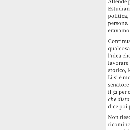
Allende p
Estudiant
politica,
persone. 
eravamo 
Continua:
qualcosa 
l’idea c
lavorare
storico, 
Lì si è m
senatore
il 52 per 
che dista
dice poi 
Non riesc
ricominci