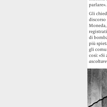
parlare».
Gli chied
discorso 
Moneda, q
registrat
di bombar
più spiet
gli comun
così: «Si
ascoltar