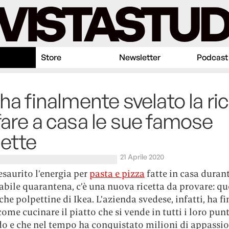
Store
Newsletter
Podcast
 ha finalmente svelato la ri
fare a casa le sue famose
ette
21 Aprile 2020
esaurito l’energia per
pasta e pizza
fatte in casa duran
bile quarantena, c’è una nuova ricetta da provare: que
he polpettine di Ikea. L’azienda svedese, infatti, ha 
come cucinare il piatto che si vende in tutti i loro pun
o e che nel tempo ha conquistato milioni di appassio