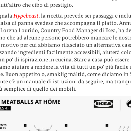
utt’altro che cibo di prestigio.
gnala
Hypebeast
, la ricetta prevede sei passaggi e incl
 salsa di panna svedese che accompagna il piatto. An
, Lorena Lourido, Country Food Manager di Ikea, ha de
o che ad alcune persone potrebbero mancare le nost
 motivo per cui abbiamo rilasciato un’alternativa cas
izzando ingredienti facilmente accessibili, aiuterà col
n po’ di ispirazione in cucina. Stare a casa può essere d
mo aiutare a rendere la vita di tutti un po’ più facile 
e. Buon appetito o, smaklig måltid, come diciamo in S
e c’è un manuale di istruzioni da seguire, ma tranqui
 semplice di quello dei mobili.