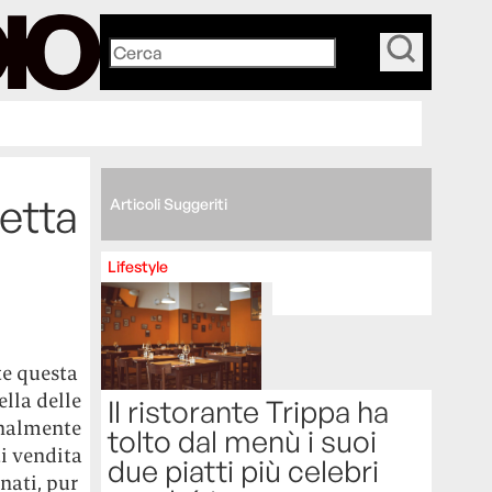
_
cetta
Articoli Suggeriti
Lifestyle
te questa
lla delle
Il ristorante Trippa ha
finalmente
tolto dal menù i suoi
ti vendita
due piatti più celebri
nati, pur