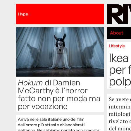
Hype ↓
About
Lifestyle
Ikea
per 
polp
Hokum
di Damien
McCarthy è l’horror
fatto non per moda ma
Se avete 
per vocazione
intermina
mitologic
Arriva nelle sale italiane uno dei film
rivelato 
dell'orrore più attesi e chiacchierati
del mond
dell'anno. Ne abbiamo parlato con il regista