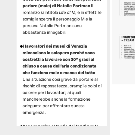
parlare (male) di Natalie Portman
Il
romanzo si intitola
Life of M
, e in effetti le
somiglianze tra il personaggio M e la
persona Natalie Portman sono
abbastanza innegabili.
I lavoratori dei musei di Venezia
minacciano lo sciopero perché sono
costretti a lavorare con 30° gradi al
chiuso a causa dell’aria condizionata
che funziona male o manca del tutto
Una situazione così grave da portare al
rischio di «spossatezza, crampi e colpi di
calore» per i lavoratori, ai quali
mancherebbe anche la formazione
adeguata per affrontare questa
emergenza.
Per sopperire al taglio dei fondi per la
ricerca, un gruppo di scienziati che