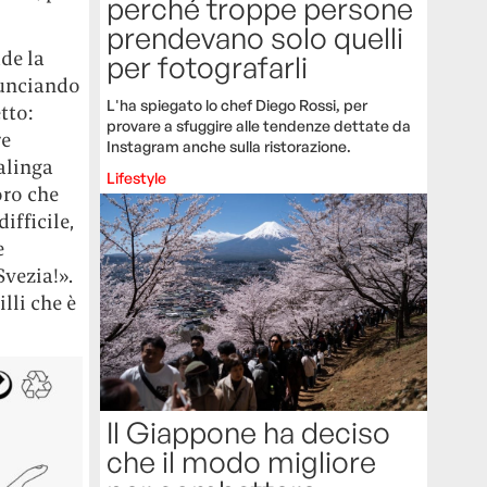
perché troppe persone
prendevano solo quelli
ude la
per fotografarli
nunciando
L'ha spiegato lo chef Diego Rossi, per
tto:
provare a sfuggire alle tendenze dettate da
re
Instagram anche sulla ristorazione.
alinga
Lifestyle
oro che
ifficile,
e
vezia!».
lli che è
Il Giappone ha deciso
che il modo migliore