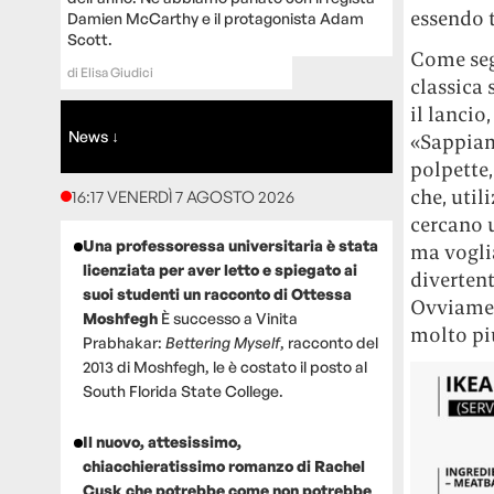
essendo t
Damien McCarthy e il protagonista Adam
Scott.
Come se
di
Elisa Giudici
classica
il lancio
News ↓
«Sappiam
polpette,
che, util
16:17 VENERDÌ 7 AGOSTO 2026
cercano u
Una professoressa universitaria è stata
ma voglia
licenziata per aver letto e spiegato ai
divertent
suoi studenti un racconto di Ottessa
Ovviament
Moshfegh
È successo a Vinita
molto più
Prabhakar:
Bettering Myself
, racconto del
2013 di Moshfegh, le è costato il posto al
South Florida State College.
Il nuovo, attesissimo,
chiacchieratissimo romanzo di Rachel
Cusk che potrebbe come non potrebbe