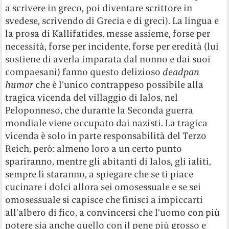
a scrivere in greco, poi diventare scrittore in
svedese, scrivendo di Grecia e di greci). La lingua e
la prosa di Kallifatides, messe assieme, forse per
necessità, forse per incidente, forse per eredità (lui
sostiene di averla imparata dal nonno e dai suoi
compaesani) fanno questo delizioso
deadpan
humor
che è l’unico contrappeso possibile alla
tragica vicenda del villaggio di Ialos, nel
Peloponneso, che durante la Seconda guerra
mondiale viene occupato dai nazisti. La tragica
vicenda è solo in parte responsabilità del Terzo
Reich, però: almeno loro a un certo punto
spariranno, mentre gli abitanti di Ialos, gli ialiti,
sempre lì staranno, a spiegare che se ti piace
cucinare i dolci allora sei omosessuale e se sei
omosessuale si capisce che finisci a impiccarti
all’albero di fico, a convincersi che l’uomo con più
potere sia anche quello con il pene più grosso e