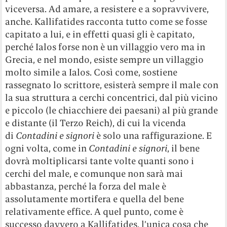
viceversa. Ad amare, a resistere e a sopravvivere,
anche. Kallifatides racconta tutto come se fosse
capitato a lui, e in effetti quasi gli è capitato,
perché Ialos forse non è un villaggio vero ma in
Grecia, e nel mondo, esiste sempre un villaggio
molto simile a Ialos. Così come, sostiene
rassegnato lo scrittore, esisterà sempre il male con
la sua struttura a cerchi concentrici, dal più vicino
e piccolo (le chiacchiere dei paesani) al più grande
e distante (il Terzo Reich), di cui la vicenda
di
Contadini e signori
è solo una raffigurazione. E
ogni volta, come in
Contadini e signori
, il bene
dovrà moltiplicarsi tante volte quanti sono i
cerchi del male, e comunque non sarà mai
abbastanza, perché la forza del male è
assolutamente mortifera e quella del bene
relativamente effice. A quel punto, come è
successo davvero a Kallifatides, l’unica cosa che