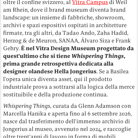
oltre il confine svizzero, al
Vitra Campus
di Weil
am Rhein, dove il brand museum diventa brand
landscape: un insieme di fabbriche, showroom,
archivi e spazi espositivi ospitati in architetture
firmate, tra gli altri, da Tadao Ando, Zaha Hadid,
Herzog & de Meuron, SANAA, Álvaro Siza e Frank
Gehry.
È nel Vitra Design Museum progettato da
quest’ultimo che si tiene
Whispering Things
,
prima grande retrospettiva dedicata alla
designer olandese Hella Jongerius
. Se a Basilea
l’opera unica diventa asset, qui il prodotto
industriale prova a sottrarsi alla logica della merce
sostituibile e della produzione continua.
Whispering Things
, curata da Glenn Adamson con
Marcella Hanika e aperta fino al 6 settembre 2026,
nasce dal trasferimento dell’immenso archivio di
Jongerius al museo, avvenuto nel 2024, e raccoglie
oltre trent’anni di lavoro in forma di mobili,