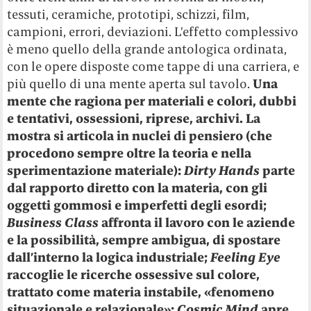
tessuti, ceramiche, prototipi, schizzi, film,
campioni, errori, deviazioni. L’effetto complessivo
è meno quello della grande antologica ordinata,
con le opere disposte come tappe di una carriera, e
più quello di una mente aperta sul tavolo.
Una
mente che ragiona per materiali e colori, dubbi
e tentativi, ossessioni, riprese, archivi. La
mostra si articola in nuclei di pensiero (che
procedono sempre oltre la teoria e nella
sperimentazione materiale):
Dirty Hands
parte
dal rapporto diretto con la materia, con gli
oggetti gommosi e imperfetti degli esordi;
Business Class
affronta il lavoro con le aziende
e la possibilità, sempre ambigua, di spostare
dall’interno la logica industriale;
Feeling Eye
raccoglie le ricerche ossessive sul colore,
trattato come materia instabile, «fenomeno
situazionale e relazionale»;
Cosmic Mind
apre