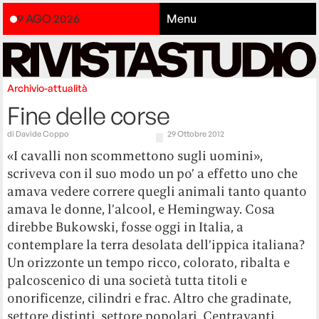
9 AGO 2026
Menu
Archivio-attualità
Fine delle corse
di
Davide Coppo
29 Ottobre 2012
«I cavalli non scommettono sugli uomini»,
scriveva con il suo modo un po’ a effetto uno che
amava vedere correre quegli animali tanto quanto
amava le donne, l’alcool, e Hemingway. Cosa
direbbe Bukowski, fosse oggi in Italia, a
contemplare la terra desolata dell’ippica italiana?
Un orizzonte un tempo ricco, colorato, ribalta e
palcoscenico di una società tutta titoli e
onorificenze, cilindri e frac. Altro che gradinate,
settore distinti, settore popolari. Centravanti,