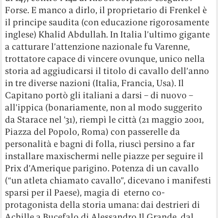
Forse. E manco a dirlo, il proprietario di Frenkel è
il principe saudita (con educazione rigorosamente
inglese) Khalid Abdullah. In Italia l’ultimo gigante
a catturare l’attenzione nazionale fu Varenne,
trottatore capace di vincere ovunque, unico nella
storia ad aggiudicarsi il titolo di cavallo dell’anno
in tre diverse nazioni (Italia, Francia, Usa). Il
Capitano portò gli italiani a darsi – di nuovo –
all’ippica (bonariamente, non al modo suggerito
da Starace nel ’31), riempì le città (21 maggio 2001,
Piazza del Popolo, Roma) con passerelle da
personalità e bagni di folla, riuscì persino a far
installare maxischermi nelle piazze per seguire il
Prix d’Amerique parigino. Potenza di un cavallo
(“un atleta chiamato cavallo”, dicevano i manifesti
sparsi per il Paese), magia di eterno co-
protagonista della storia umana: dai destrieri di
Achille a Bucefalo di Alessandro Il Grande, dal