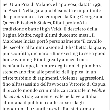
nel Gran Prix di Milano, e l’apoteosi, datata 1956,
ad Ascot. Nella gara più blasonata e importante
del panorama estivo europeo, la King George and
Queen Elizabeth Stakes, Ribot profanò la
tradizione e batté High Veldt, il destriero della
Regina Madre, negli ultimi duecento metri. Il
Marchese Incisa portò personalmente “il cavallo
del secolo” all’ammirazione di Elisabetta, la quale,
pur sconfitta, dichiarò: «It is exciting to see a good
horse winning. Ribot greatly amazed me».
Vent’anni dopo, le ombre degli anni di piombo si
stendevano fino alle pendici dell’ippica, in un
triste turbinio di rapimenti, violenze, aggressioni,
fino all’assassinio dell’avvocato Vittorio di Capua.
Il piccolo mondo criminale, caricaturale in
Febbre
da cavallo
, tragicamente reale nella vera Italia,
allontana il pubblico dalle corse e dagli
ippodromi. Il 14 aprile 1975 la Rai si riforma, e