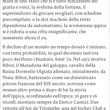
mani di uno Stato che si è fatto biscazziere del
gratta e vinci, la sveltina della fortuna, il
superenalotto da giocare svogliati, con schedine
precompilate, o la slot machine della triste
dipendenza da automatismo, la scommessa ippica
si è ridotta a una cifra insignificante, che
nemmeno sfiora il 2%.
Il declino di un mondo un tempo dorato è iniziato,
con tutta probabilità, in quel decennio tutt’ora
poco decifrato chiamato Anni ’70. Nel 1972 moriva
Ribot, il Maradona del galoppo, cavallo della
Razza Dormello Olgiata allenato, inizialmente, da
Tesia. Ribot, battezzato come un dimenticato
pittore francese del XIX secolo, scriverà come
nessun altro prima o dopo di lui la storia
dell’ippica, sconfinando nell’epica: 16 gare e 16
trionfi, montato sempre da Enrico Camici. Due
vittorie all’Arc de Triomphe, una nel Jockey Club e