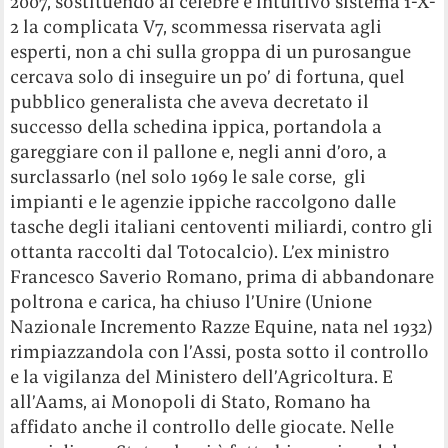
2007, sostituendo al celebre e intuitivo sistema 1-X-
2 la complicata V7, scommessa riservata agli
esperti, non a chi sulla groppa di un purosangue
cercava solo di inseguire un po’ di fortuna, quel
pubblico generalista che aveva decretato il
successo della schedina ippica, portandola a
gareggiare con il pallone e, negli anni d’oro, a
surclassarlo (nel solo 1969 le sale corse, gli
impianti e le agenzie ippiche raccolgono dalle
tasche degli italiani centoventi miliardi, contro gli
ottanta raccolti dal Totocalcio). L’ex ministro
Francesco Saverio Romano, prima di abbandonare
poltrona e carica, ha chiuso l’Unire (Unione
Nazionale Incremento Razze Equine, nata nel 1932)
rimpiazzandola con l’Assi, posta sotto il controllo
e la vigilanza del Ministero dell’Agricoltura. E
all’Aams, ai Monopoli di Stato, Romano ha
affidato anche il controllo delle giocate. Nelle