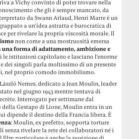
iva a Vichy convinto di poter trovare nella
onoscimento che gli è sempre mancato, da
nterpretato da Swann Arlaud, Henri Marre è un
appato a un’idea astratta e burocratica di
e per rivelare la propria viscosità morale. Il
nismo
non come a una mostruosità emersa
 una forma di adattamento, ambizione e
i le istituzioni capitolano e lasciano l’enorme
lle dei singoli parla moltissimo di un presente
lici, nel proprio comodo immobilismo.
László Nemes, dedicato a Jean Moulin, leader
estato nel giugno 1943 mentre tentava di
secrète. Interrogato per settimane dal
 della Gestapo di Lione, Moulin entra in un
ui dipende il destino della Francia libera. È
tenza
: Moulin, ex prefetto, sopporta torture
li senza rivelare la rete dei collaboratori né i
il film particolare è anche la posizione di