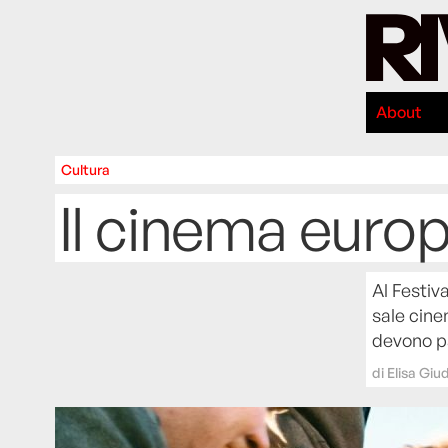
About
Cultura
Il cinema europ
Al Festiv
sale cinem
devono pa
di
Elisa Giud