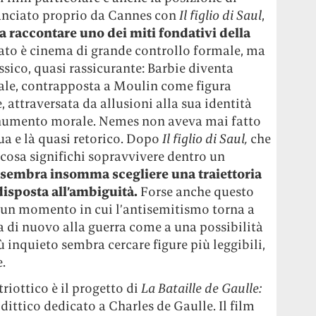
lanciato proprio da Cannes con
Il figlio di Saul
,
a raccontare uno dei miti fondativi della
tato è cinema di grande controllo formale, ma
ico, quasi rassicurante: Barbie diventa
male, contrapposta a Moulin come figura
, attraversata da allusioni alla sua identità
numento morale. Nemes non aveva mai fatto
ua e là quasi retorico. Dopo
Il figlio di
Saul,
che
cosa significhi sopravvivere dentro un
sembra insomma scegliere una traiettoria
disposta all’ambiguità.
Forse anche questo
n un momento in cui l’antisemitismo torna a
da di nuovo alla guerra come a una possibilità
ù inquieto sembra cercare figure più leggibili,
.
riottico è il progetto di
La Bataille de Gaulle:
dittico dedicato a Charles de Gaulle. Il film