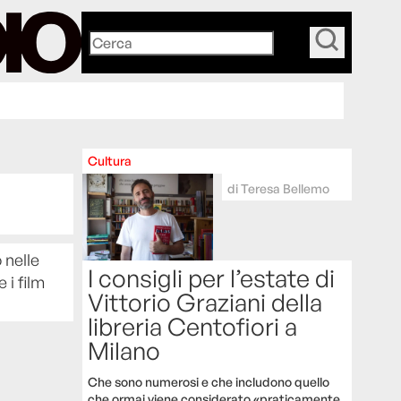
_
Cultura
di
Teresa Bellemo
 nelle
I consigli per l’estate di
 i film
Vittorio Graziani della
libreria Centofiori a
Milano
Che sono numerosi e che includono quello
che ormai viene considerato «praticamente