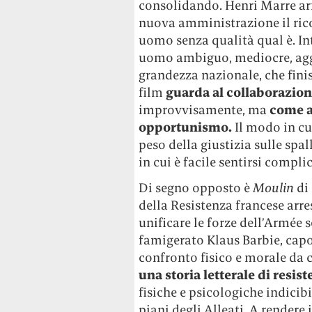
consolidando. Henri Marre arr
nuova amministrazione il ric
uomo senza qualità qual è. I
uomo ambiguo, mediocre, aggr
grandezza nazionale, che finisc
film
guarda al collaborazio
improvvisamente, ma
come a
opportunismo.
Il modo in cu
peso della giustizia sulle spa
in cui è facile sentirsi comp
Di segno opposto è
Moulin
di 
della Resistenza francese arr
unificare le forze dell’Armée 
famigerato Klaus Barbie, capo
confronto fisico e morale da c
una storia letterale di resis
fisiche e psicologiche indicibi
piani degli Alleati. A rendere 