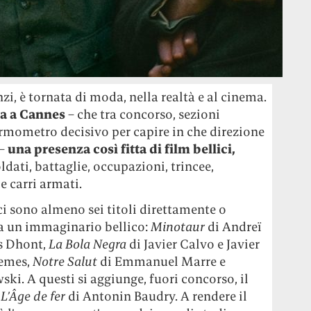
zi, è tornata di moda, nella realtà e al cinema.
va a Cannes
– che tra concorso, sezioni
ermometro decisivo per capire in che direzione
 –
una presenza così fitta di film bellici,
ldati, battaglie, occupazioni, trincee,
e carri armati.
ci sono almeno sei titoli direttamente o
 a un immaginario bellico:
Minotaur
di Andreï
s Dhont,
La Bola Negra
di Javier Calvo e Javier
Nemes,
Notre Salut
di Emmanuel Marre e
ki. A questi si aggiunge, fuori concorso, il
 L’Âge de fer
di Antonin Baudry. A rendere il