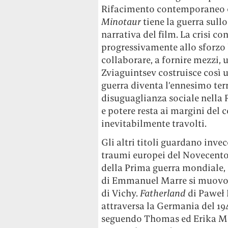
Rifacimento contemporaneo e
Minotaur
tiene la guerra sull
narrativa del film. La crisi co
progressivamente allo sforzo 
collaborare, a fornire mezzi,
Zviaguintsev costruisce così u
guerra diventa l’ennesimo terr
disuguaglianza sociale nella R
e potere resta ai margini del c
inevitabilmente travolti.
Gli altri titoli guardano invec
traumi europei del Novecent
della Prima guerra mondiale
di Emmanuel Marre si muovon
di Vichy.
Fatherland
di Paweł
attraversa la Germania del 1949
seguendo Thomas ed Erika Ma