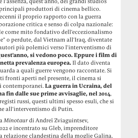
è l’assenza, quest’anno, dei grandi studios
principali produttori di cinema bellico.
cenni il proprio rapporto con la guerra
orazione critica e senso di colpa nazionale:
le come mito fondativo dell’eccezionalismo
” o perdute, dal Vietnam all’Iraq, diventate
 autori più polemici verso l’interventismo di
quest’anno, si vedono poco.
Eppure i film di
netta prevalenza europea.
Il dato diventa
guarda a quali guerre vengono raccontate. Si
i fronti aperti nel presente, il cinema si
tti contemporanei.
La guerra in Ucraina, del
a fin dalle sue prime avvisaglie, nel 2014
,
 registi russi, questi ultimi spesso esuli, che si
 all’interventismo di Putin.
ca
Minotaur
di Andreï Zviaguintsev,
022 e incentrato su Gleb, imprenditore
a relazione clandestina della moglie Galina.