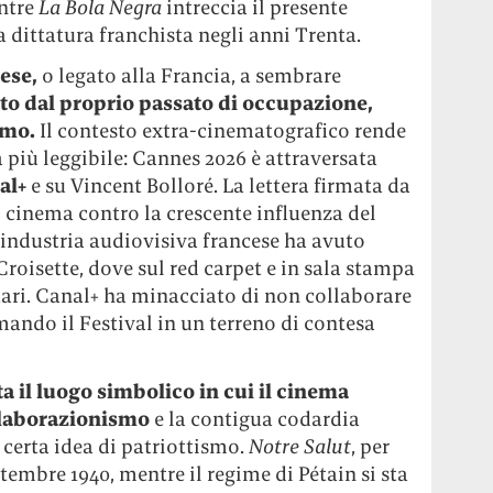
ntre
La Bola Negra
intreccia il presente
dittatura franchista negli anni Trenta.
cese,
o legato alla Francia, a sembrare
to dal proprio passato di occupazione,
smo.
Il contesto extra-cinematografico rende
più leggibile: Cannes 2026 è attraversata
nal+
e su Vincent Bolloré. La lettera firmata da
l cinema contro la crescente influenza del
’industria audiovisiva francese ha avuto
roisette, dove sul red carpet e in sala stampa
tari. Canal+ ha minacciato di non collaborare
mando il Festival in un terreno di contesa
a il luogo simbolico in cui il cinema
llaborazionismo
e la contigua codardia
 certa idea di patriottismo.
Notre Salut
, per
embre 1940, mentre il regime di Pétain si sta