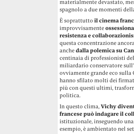
materialmente devastato, me
spagnolo a due momenti della 
È soprattutto
il cinema fran
improvvisamente
ossessiona
resistenza e collaborazioni
questa concentrazione ancora 
anche
dalla polemica su Ca
centinaia di professionisti de
miliardario conservatore sull
ovviamente grande eco sulla C
hanno sfilato molti dei firma
più con questi ultimi, trasfor
politica.
In questo clima,
Vichy divent
francese può indagare il co
istituzionale, inseguendo una
esempio, è ambientato nel sett