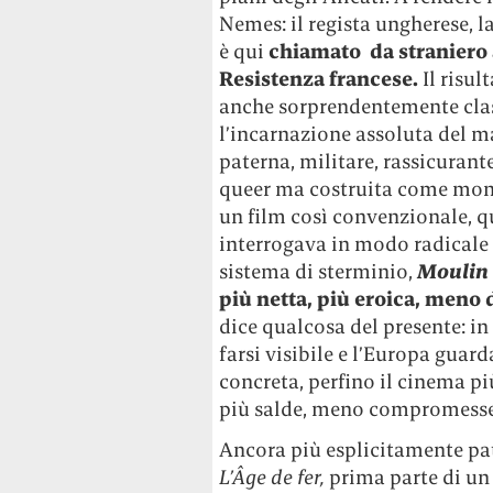
Nemes: il regista ungherese, 
è qui
chiamato da straniero 
Resistenza francese.
Il risul
anche sorprendentemente class
l’incarnazione assoluta del 
paterna, militare, rassicurante
queer ma costruita come mo
un film così convenzionale, q
interrogava in modo radicale 
sistema di sterminio,
Moulin
più netta, più eroica, meno 
dice qualcosa del presente: i
farsi visibile e l’Europa guar
concreta, perfino il cinema pi
più salde, meno compromesse
Ancora più esplicitamente pat
L’Âge de fer,
prima parte di un 