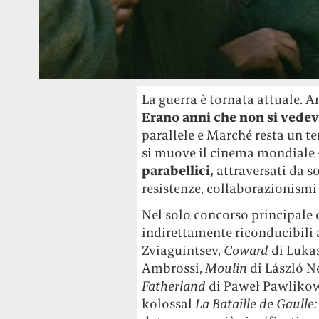
La guerra è tornata attuale. An
Erano anni che non si vede
parallele e Marché resta un t
si muove il cinema mondiale
parabellici,
attraversati da so
resistenze, collaborazionismi 
Nel solo concorso principale 
indirettamente riconducibili
Zviaguintsev,
Coward
di Luka
Ambrossi,
Moulin
di László 
Fatherland
di Paweł Pawlikows
kolossal
La Bataille de Gaulle: