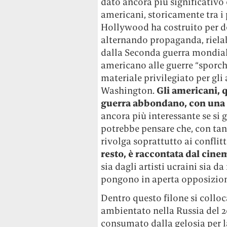
dato ancora più significativo 
americani, storicamente tra i 
Hollywood ha costruito per de
alternando propaganda, rielab
dalla Seconda guerra mondia
americano alle guerre “sporche
materiale privilegiato per gli
Washington.
Gli americani, 
guerra abbondano, con una 
ancora più interessante se si 
potrebbe pensare che, con tant
rivolga soprattutto ai confli
resto, è raccontata dal cinem
sia dagli artisti ucraini sia da
pongono in aperta opposizione
Dentro questo filone si collo
ambientato nella Russia del 2
consumato dalla gelosia per l