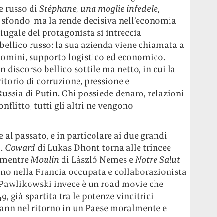
 russo di
Stéphane, una moglie infedele
,
o sfondo, ma la rende decisiva nell’economia
niugale del protagonista si intreccia
bellico russo: la sua azienda viene chiamata a
 uomini, supporto logistico ed economico.
n discorso bellico sottile ma netto, in cui la
itorio di corruzione, pressione e
ussia di Putin. Chi possiede denaro, relazioni
onflitto, tutti gli altri ne vengono
e al passato, e in particolare ai due grandi
o.
Coward
di Lukas Dhont torna alle trincee
, mentre
Moulin
di László Nemes e
Notre Salut
o nella Francia occupata e collaborazionista
 Pawlikowski invece è un road movie che
, già spartita tra le potenze vincitrici
nn nel ritorno in un Paese moralmente e