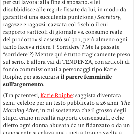
per cui lavora; alla fine si sposano, e lei
disubbidisce alle regole fissate da lui, in modo da
garantirsi una succulenta punizione.)
Secretary
,
ragazze e ragazzi: cazzata col fischio il cui
rapporto «articoli di giornale vs. consumo reale
del prodotto» si assestò sul 30:1, però almeno ogni
tanto faceva ridere. (“Sorridere”? Me la passate,
“sorridere”?) Mentre qui è tutto tragicamente preso
sul serio. E allora vai di TENDENZA, con articoli di
fondo commissionati a personaggi tipo Katie
Roiphe, per assicurarsi
il parere femminile
sull’argomento
.
(Tra parentesi,
Katie Roiphe
: saggista diventata
semi-celebre per un testo pubblicato a 26 anni,
The
Morning After
, in cui sosteneva che il grosso degli
stupri erano in realtà rapporti consensuali, e che
dietro ogni donna abusata da un fidanzato o da un
conoscente si celava una tipetta troppo svelta a