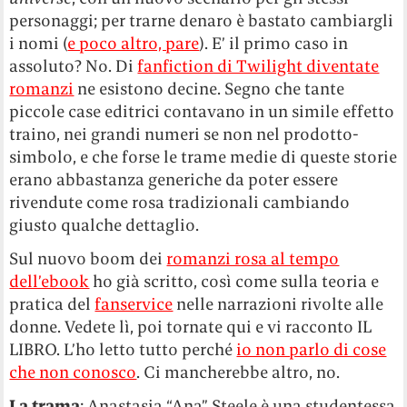
personaggi; per trarne denaro è bastato cambiargli
i nomi (
e poco altro, pare
). E’ il primo caso in
assoluto? No. Di
fanfiction di Twilight diventate
romanzi
ne esistono decine. Segno che tante
piccole case editrici contavano in un simile effetto
traino, nei grandi numeri se non nel prodotto-
simbolo, e che forse le trame medie di queste storie
erano abbastanza generiche da poter essere
rivendute come rosa tradizionali cambiando
giusto qualche dettaglio.
Sul nuovo boom dei
romanzi rosa al tempo
dell’ebook
ho già scritto, così come sulla teoria e
pratica del
fanservice
nelle narrazioni rivolte alle
donne. Vedete lì, poi tornate qui e vi racconto IL
LIBRO. L’ho letto tutto perché
io non parlo di cose
che non conosco
. Ci mancherebbe altro, no.
La trama
: Anastasia “Ana” Steele è una studentessa