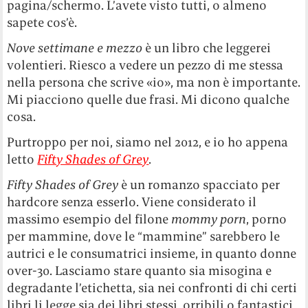
pagina/schermo. L’avete visto tutti, o almeno
sapete cos’è.
Nove settimane e mezzo
è un libro che leggerei
volentieri. Riesco a vedere un pezzo di me stessa
nella persona che scrive «io», ma non è importante.
Mi piacciono quelle due frasi. Mi dicono qualche
cosa.
Purtroppo per noi, siamo nel 2012, e io ho appena
letto
Fifty Shades of Grey
.
Fifty Shades of Grey
è un romanzo spacciato per
hardcore senza esserlo. Viene considerato il
massimo esempio del filone
mommy porn
, porno
per mammine, dove le “mammine” sarebbero le
autrici e le consumatrici insieme, in quanto donne
over-30. Lasciamo stare quanto sia misogina e
degradante l’etichetta, sia nei confronti di chi certi
libri li legge sia dei libri stessi, orribili o fantastici