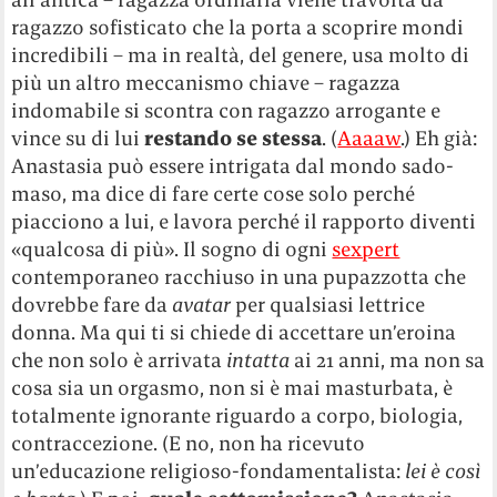
ragazzo sofisticato che la porta a scoprire mondi
incredibili – ma in realtà, del genere, usa molto di
più un altro meccanismo chiave – ragazza
indomabile si scontra con ragazzo arrogante e
vince su di lui
restando se stessa
. (
Aaaaw
.) Eh già:
Anastasia può essere intrigata dal mondo sado-
maso, ma dice di fare certe cose solo perché
piacciono a lui, e lavora perché il rapporto diventi
«qualcosa di più». Il sogno di ogni
sexpert
contemporaneo racchiuso in una pupazzotta che
dovrebbe fare da
avatar
per qualsiasi lettrice
donna. Ma qui ti si chiede di accettare un’eroina
che non solo è arrivata
intatta
ai 21 anni, ma non sa
cosa sia un orgasmo, non si è mai masturbata, è
totalmente ignorante riguardo a corpo, biologia,
contraccezione. (E no, non ha ricevuto
un’educazione religioso-fondamentalista:
lei è così