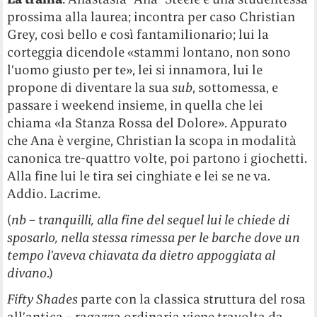
prossima alla laurea; incontra per caso Christian
Grey, così bello e così fantamilionario; lui la
corteggia dicendole «stammi lontano, non sono
l’uomo giusto per te», lei si innamora, lui le
propone di diventare la sua
sub
, sottomessa, e
passare i weekend insieme, in quella che lei
chiama «la Stanza Rossa del Dolore». Appurato
che Ana è vergine, Christian la scopa in modalità
canonica tre-quattro volte, poi partono i giochetti.
Alla fine lui le tira sei cinghiate e lei se ne va.
Addio. Lacrime.
(
nb
– t
ranquilli, alla fine del sequel lui le chiede di
sposarlo, nella stessa rimessa per le barche dove un
tempo l’aveva chiavata da dietro appoggiata al
divano
.)
Fifty Shades
parte con la classica struttura del rosa
all’antica – ragazza ordinaria viene travolta da