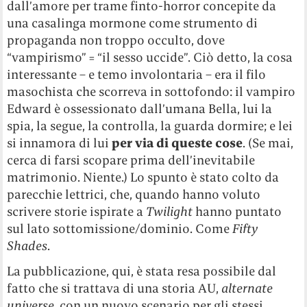
dall’amore per trame finto-horror concepite da
una casalinga mormone come strumento di
propaganda non troppo occulto, dove
“vampirismo” = “il sesso uccide”. Ciò detto, la cosa
interessante – e temo involontaria – era il filo
masochista che scorreva in sottofondo: il vampiro
Edward è ossessionato dall’umana Bella, lui la
spia, la segue, la controlla, la guarda dormire; e lei
si innamora di lui
per via di queste cose
. (Se mai,
cerca di farsi scopare prima dell’inevitabile
matrimonio. Niente.) Lo spunto è stato colto da
parecchie lettrici, che, quando hanno voluto
scrivere storie ispirate a
Twilight
hanno puntato
sul lato sottomissione/dominio. Come
Fifty
Shades
.
La pubblicazione, qui, è stata resa possibile dal
fatto che si trattava di una storia AU,
alternate
universe
, con un nuovo scenario per gli stessi