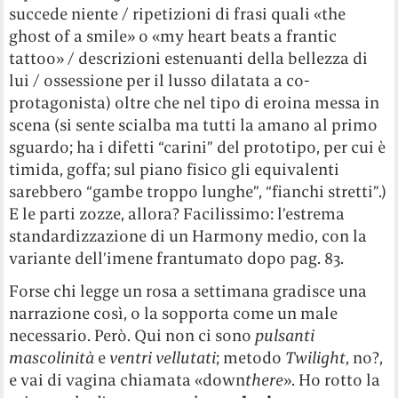
succede niente / ripetizioni di frasi quali «the
ghost of a smile» o «my heart beats a frantic
tattoo» / descrizioni estenuanti della bellezza di
lui / ossessione per il lusso dilatata a co-
protagonista) oltre che nel tipo di eroina messa in
scena (si sente scialba ma tutti la amano al primo
sguardo; ha i difetti “carini” del prototipo, per cui è
timida, goffa; sul piano fisico gli equivalenti
sarebbero “gambe troppo lunghe”, “fianchi stretti”.)
E le parti zozze, allora? Facilissimo: l’estrema
standardizzazione di un Harmony medio, con la
variante dell’imene frantumato dopo pag. 83.
Forse chi legge un rosa a settimana gradisce una
narrazione così, o la sopporta come un male
necessario. Però. Qui non ci sono
pulsanti
mascolinità
e
ventri vellutati
; metodo
Twilight
, no?,
e vai di vagina chiamata «down
there
». Ho rotto la