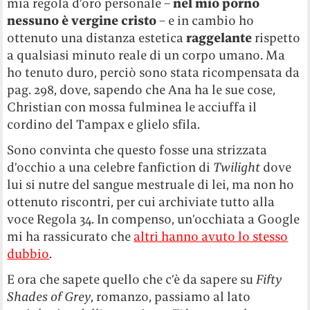
mia regola d’oro personale –
nel mio porno
nessuno è vergine cristo
– e in cambio ho
ottenuto una distanza estetica
raggelante
rispetto
a qualsiasi minuto reale di un corpo umano. Ma
ho tenuto duro, perciò sono stata ricompensata da
pag. 298, dove, sapendo che Ana ha le sue cose,
Christian con mossa fulminea le acciuffa il
cordino del Tampax e glielo sfila.
Sono convinta che questo fosse una strizzata
d’occhio a una celebre fanfiction di
Twilight
dove
lui si nutre del sangue mestruale di lei, ma non ho
ottenuto riscontri, per cui archiviate tutto alla
voce Regola 34. In compenso, un’occhiata a Google
mi ha rassicurato che
altri hanno avuto lo stesso
dubbio
.
E ora che sapete quello che c’è da sapere su
Fifty
Shades of Grey
, romanzo, passiamo al lato