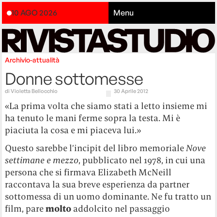
10 AGO 2026
Menu
Archivio-attualità
Donne sottomesse
di
Violetta Bellocchio
30 Aprile 2012
«La prima volta che siamo stati a letto insieme mi
ha tenuto le mani ferme sopra la testa. Mi è
piaciuta la cosa e mi piaceva lui.»
Questo sarebbe l’incipit del libro memoriale
Nove
settimane e mezzo
, pubblicato nel 1978, in cui una
persona che si firmava Elizabeth McNeill
raccontava la sua breve esperienza da partner
sottomessa di un uomo dominante. Ne fu tratto un
film, pare
molto
addolcito nel passaggio