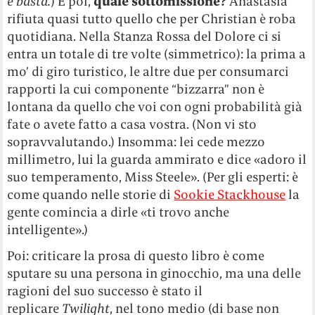
e basta.
) E poi,
quale sottomissione?
Anastasia
rifiuta quasi tutto quello che per Christian è roba
quotidiana. Nella Stanza Rossa del Dolore ci si
entra un totale di tre volte (simmetrico): la prima a
mo’ di giro turistico, le altre due per consumarci
rapporti la cui componente “bizzarra” non è
lontana da quello che voi con ogni probabilità già
fate o avete fatto a casa vostra. (Non vi sto
sopravvalutando.) Insomma: lei cede mezzo
millimetro, lui la guarda ammirato e dice «adoro il
suo temperamento, Miss Steele». (Per gli esperti: è
come quando nelle storie di
Sookie Stackhouse
la
gente comincia a dirle «ti trovo anche
intelligente».)
Poi: criticare la prosa di questo libro è come
sputare su una persona in ginocchio, ma una delle
ragioni del suo successo è stato il
replicare
Twilight
, nel tono medio (di base non