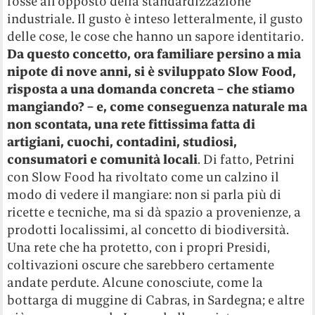
fosse all’opposto della standardizzazione
industriale. Il gusto è inteso letteralmente, il gusto
delle cose, le cose che hanno un sapore identitario.
Da questo concetto, ora familiare persino a mia
nipote di nove anni, si è sviluppato Slow Food,
risposta a una domanda concreta – che stiamo
mangiando? – e, come conseguenza naturale ma
non scontata, una rete fittissima fatta di
artigiani, cuochi, contadini, studiosi,
consumatori e comunità locali
. Di fatto, Petrini
con Slow Food ha rivoltato come un calzino il
modo di vedere il mangiare: non si parla più di
ricette e tecniche, ma si dà spazio a provenienze, a
prodotti localissimi, al concetto di biodiversità.
Una rete che ha protetto, con i propri Presidi,
coltivazioni oscure che sarebbero certamente
andate perdute. Alcune conosciute, come la
bottarga di muggine di Cabras, in Sardegna; e altre