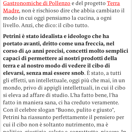
Gastronomiche di Pollenzo
e del progetto
Terra
Madre
, non è rischioso dire che abbia cambiato il
modo in cui oggi pensiamo la cucina, a ogni
livello. Anzi, che dico: il cibo tutto.
Petrini è stato idealista e ideologo che ha
portato avanti, dritto come una freccia, nel
corso di 40 anni precisi, concetti molto semplici
capaci di permettere ai nostri prodotti della
terra e al nostro modo di vedere il cibo di
elevarsi, senza mai essere snob
. È stato, a tutti
gli effetti, un intellettuale, oggi più che mai, in un
mondo, privo di appigli intellettuali, in cui il cibo
si eleva ad affare di studio. L’ha fatto bene, l’ha
fatto in maniera sana, ci ha creduto veramente.
Con il celebre slogan “Buono, pulito e giusto”,
Petrini ha riassunto perfettamente il pensiero per
cui il cibo non è soltanto nutrimento, ma è
politica, giustizia, salute e, soprattutto, piacere. In