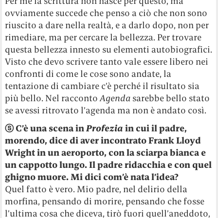
Per me la scrittura non nasce per questo, ma
ovviamente succede che penso a ciò che non sono
riuscito a dare nella realtà, e a darlo dopo, non per
rimediare, ma per cercare la bellezza. Per trovare
questa bellezza innesto su elementi autobiografici.
Visto che devo scrivere tanto vale essere libero nei
confronti di come le cose sono andate, la
tentazione di cambiare c’è perché il risultato sia
più bello. Nel racconto
Agenda
sarebbe bello stato
se avessi ritrovato l’agenda ma non è andato così.
ⓢ
C’è una scena in
Profezia
in cui il padre,
morendo, dice di aver incontrato Frank Lloyd
Wright in un aeroporto, con la sciarpa bianca e
un cappotto lungo. Il padre ridacchia e con quel
ghigno muore. Mi dici com’è nata l’idea?
Quel fatto è vero. Mio padre, nel delirio della
morfina, pensando di morire, pensando che fosse
l’ultima cosa che diceva, tirò fuori quell’aneddoto,