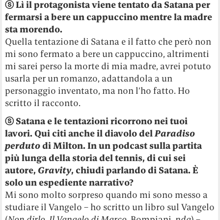
ⓢ
Lì il protagonista viene tentato da Satana per
fermarsi a bere un cappuccino mentre la madre
sta morendo.
Quella tentazione di Satana e il fatto che però non
mi sono fermato a bere un cappuccino, altrimenti
mi sarei perso la morte di mia madre, avrei potuto
usarla per un romanzo, adattandola a un
personaggio inventato, ma non l’ho fatto. Ho
scritto il racconto.
ⓢ
Satana e le tentazioni ricorrono nei tuoi
lavori. Qui citi anche il diavolo del
Paradiso
perduto
di Milton. In un podcast sulla partita
più lunga della storia del tennis, di cui sei
autore,
Gravity
, chiudi parlando di Satana. È
solo un espediente narrativo?
Mi sono molto sorpreso quando mi sono messo a
studiare il Vangelo – ho scritto un libro sul Vangelo
(
Non dirlo. Il Vangelo di Marco
, Bompiani,
nda
) –