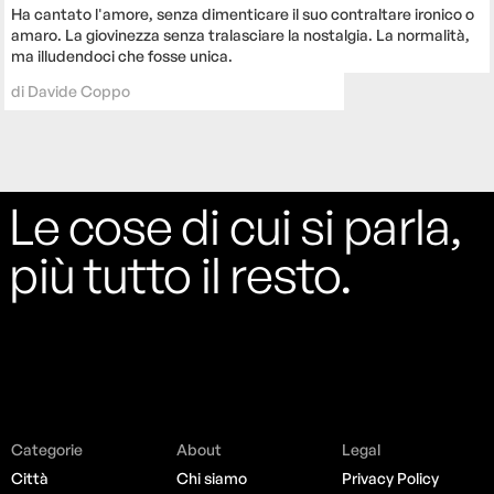
Ha cantato l'amore, senza dimenticare il suo contraltare ironico o
amaro. La giovinezza senza tralasciare la nostalgia. La normalità,
ma illudendoci che fosse unica.
di
Davide Coppo
Le cose di cui si parla,
più tutto il resto.
Categorie
About
Legal
Città
Chi siamo
Privacy Policy