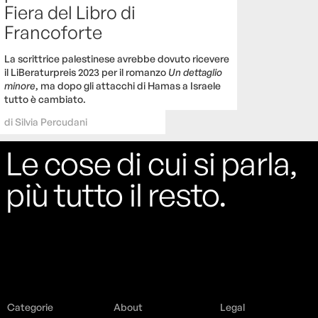
Fiera del Libro di
Francoforte
La scrittrice palestinese avrebbe dovuto ricevere
il LiBeraturpreis 2023 per il romanzo
Un dettaglio
minore
, ma dopo gli attacchi di Hamas a Israele
tutto è cambiato.
di
Silvia Percudani
Le cose di cui si parla,
più tutto il resto.
Categorie
About
Legal