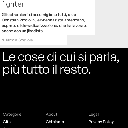
fighter
Gli estremismi si assomigliano tutti, dice
Christian Picciolini, ex-neonazista americano,
esperto di de-radicalizzazione, che ha lavorato
anche con un jihadista.
di
Nicola Scevola
Le cose di cui si parla,
più tutto il resto.
Categorie
About
Legal
Città
Chi siamo
Privacy Policy