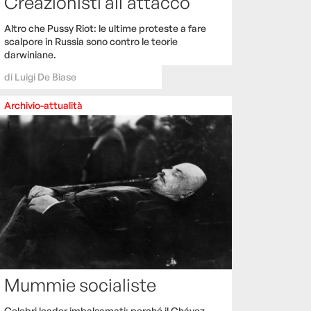
Creazionisti all’attacco
Altro che Pussy Riot: le ultime proteste a fare
scalpore in Russia sono contro le teorie
darwiniane.
di
Luigi De Biase
Archivio-attualità
Mummie socialiste
Celebri leader imbalsamati: perché il Chávez