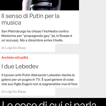
Il senso di Putin per la
musica
San Pietroburgo ha chiuso l'inchiesta contro
Madonna per "propaganda gay" (sì, in Russia è
un'accusa). Ma a dicembre arriva il bello.
di
Luigi De Biase
Archivio-attualità
I due Lebedev
Il tycoon anti-Putin Aleksandr Lebedev rischia la
galera per un pugno in TV. È quel genere di cose
che suo figlio Evgeni non si sognerebbe mai di fare
di
Luigi De Biase
Le cose di cui si parla,