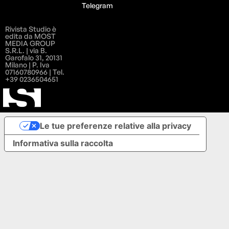
Telegram
Rivista Studio è
edita da MOST
MEDIA GROUP
S.R.L. | via B.
Garofalo 31, 20131
Milano | P. Iva
07160780966 | Tel.
+39 0236504651
Le tue preferenze relative alla privacy
Informativa sulla raccolta