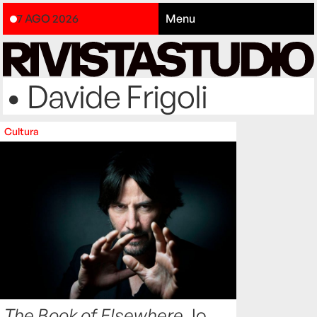
7 AGO 2026
Menu
• Davide Frigoli
Cultura
The Book of Elsewhere
, lo