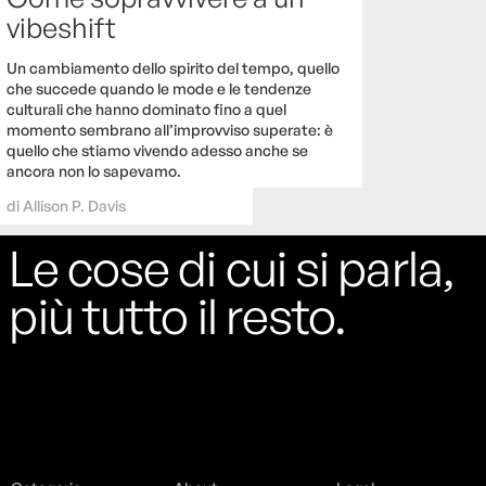
vibeshift
Un cambiamento dello spirito del tempo, quello
che succede quando le mode e le tendenze
culturali che hanno dominato fino a quel
momento sembrano all’improvviso superate: è
quello che stiamo vivendo adesso anche se
ancora non lo sapevamo.
di
Allison P. Davis
Le cose di cui si parla,
più tutto il resto.