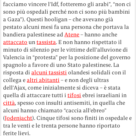
facciamo vincere l’Idf, fotteremo gli arabi”, “non ci
sono più ospedali perché non ci sono più bambini
a Gaza”). Questi hooligan – che avevano già
pestato alcuni mesi fa una persona che portava la
bandiera palestinese ad
Atene
– hanno anche
attaccato
un
tassista
. E non hanno rispettato il
minuto di silenzio per le vittime dell’alluvione di
Valencia in “protesta” per la posizione del governo
spagnolo a favore di uno Stato palestinese. La
risposta di
alcuni tassisti
olandesi solidali con il
collega e
altri abitanti
– e non degli ultras
dell’Ajax, come inizialmente si diceva – è stata
quella di attaccare tutti i
tifosi
ebrei israeliani in
città
, spesso con insulti antisemiti, in quella che
alcuni hanno chiamato “caccia all’ebreo”
(
Jodenjacht
). Cinque tifosi sono finiti in ospedale e
tra le venti e le trenta persone hanno riportato
ferite lievi.