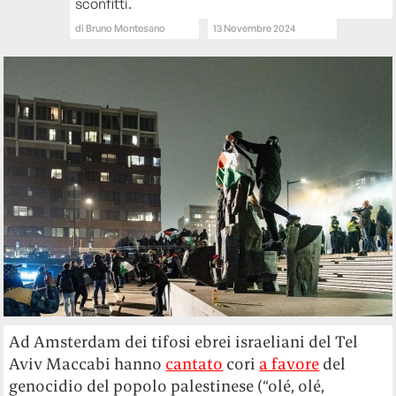
sconfitti.
di
Bruno Montesano
13 Novembre 2024
Ad Amsterdam dei tifosi ebrei israeliani del Tel
Aviv Maccabi hanno
cantato
cori
a favore
del
genocidio del popolo palestinese (“olé, olé,