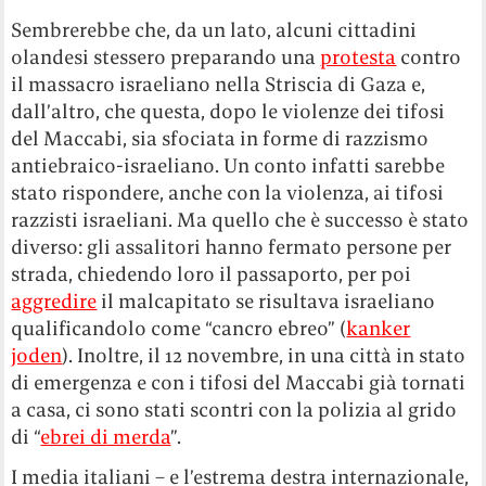
Sembrerebbe che, da un lato, alcuni cittadini
olandesi stessero preparando una
protesta
contro
il massacro israeliano nella Striscia di Gaza e,
dall’altro, che questa, dopo le violenze dei tifosi
del Maccabi, sia sfociata in forme di razzismo
antiebraico-israeliano. Un conto infatti sarebbe
stato rispondere, anche con la violenza, ai tifosi
razzisti israeliani. Ma quello che è successo è stato
diverso: gli assalitori hanno fermato persone per
strada, chiedendo loro il passaporto, per poi
aggredire
il malcapitato se risultava israeliano
qualificandolo come “cancro ebreo” (
kanker
joden
). Inoltre, il 12 novembre, in una città in stato
di emergenza e con i tifosi del Maccabi già tornati
a casa, ci sono stati scontri con la polizia al grido
di “
ebrei di merda
”.
I media italiani – e l’estrema destra internazionale,