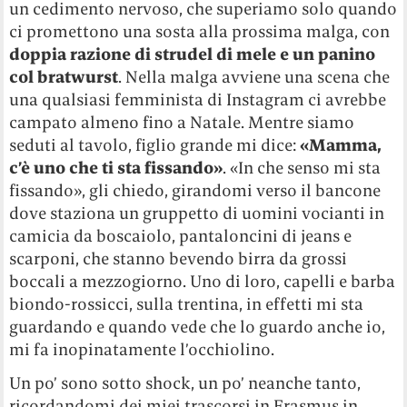
un cedimento nervoso, che superiamo solo quando
ci promettono una sosta alla prossima malga, con
doppia razione di strudel di mele e un panino
col bratwurst
. Nella malga avviene una scena che
una qualsiasi femminista di Instagram ci avrebbe
campato almeno fino a Natale. Mentre siamo
seduti al tavolo, figlio grande mi dice:
«Mamma,
c’è uno che ti sta fissando»
. «In che senso mi sta
fissando», gli chiedo, girandomi verso il bancone
dove staziona un gruppetto di uomini vocianti in
camicia da boscaiolo, pantaloncini di jeans e
scarponi, che stanno bevendo birra da grossi
boccali a mezzogiorno. Uno di loro, capelli e barba
biondo-rossicci, sulla trentina, in effetti mi sta
guardando e quando vede che lo guardo anche io,
mi fa inopinatamente l’occhiolino.
Un po’ sono sotto shock, un po’ neanche tanto,
ricordandomi dei miei trascorsi in Erasmus in