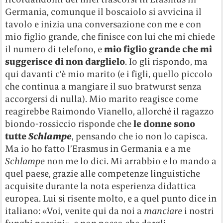
Germania, comunque il boscaiolo si avvicina il
tavolo e inizia una conversazione con me e con
mio figlio grande, che finisce con lui che mi chiede
il numero di telefono, e
mio figlio grande che mi
suggerisce di non darglielo
. Io gli rispondo, ma
qui davanti c’è mio marito (e i figli, quello piccolo
che continua a mangiare il suo bratwurst senza
accorgersi di nulla). Mio marito reagisce come
reagirebbe Raimondo Vianello, allorché il ragazzo
biondo-rossiccio risponde che
le donne sono
tutte
Schlampe
, pensando che io non lo capisca.
Ma io ho fatto l’Erasmus in Germania e a me
Schlampe
non me lo dici. Mi arrabbio e lo mando a
quel paese, grazie alle competenze linguistiche
acquisite durante la nota esperienza didattica
europea. Lui si risente molto, e a quel punto dice in
italiano: «Voi, venite qui da noi a
manciare
i nostri