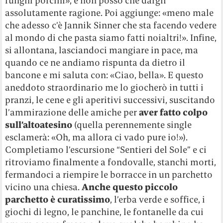
funghi porcini», e non posso che dargli
assolutamente ragione. Poi aggiunge: «meno male
che adesso c’è Jannik Sinner che sta facendo vedere
al mondo di che pasta siamo fatti noialtri!». Infine,
si allontana, lasciandoci mangiare in pace, ma
quando ce ne andiamo rispunta da dietro il
bancone e mi saluta con: «Ciao, bella». E questo
aneddoto straordinario me lo giocherò in tutti i
pranzi, le cene e gli aperitivi successivi, suscitando
l
’
ammirazione delle amiche per
aver fatto colpo
sull
’
altoatesino
(quella perennemente single
esclamerà: «Oh, ma allora ci vado pure io!»).
Completiamo l’escursione “Sentieri del Sole” e ci
ritroviamo finalmente a fondovalle, stanchi morti,
fermandoci a riempire le borracce in un parchetto
vicino una chiesa.
Anche questo piccolo
parchetto è curatissimo
, l’erba verde e soffice, i
giochi di legno, le panchine, le fontanelle da cui