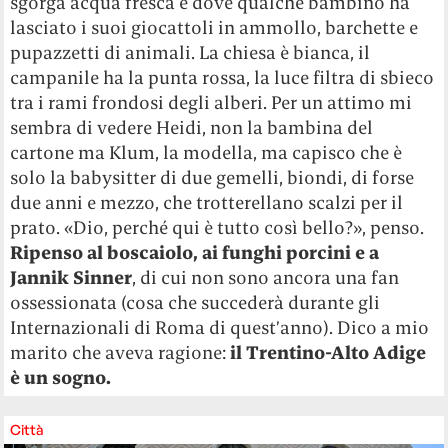
sgorga acqua fresca e dove qualche bambino ha
lasciato i suoi giocattoli in ammollo, barchette e
pupazzetti di animali. La chiesa è bianca, il
campanile ha la punta rossa, la luce filtra di sbieco
tra i rami frondosi degli alberi. Per un attimo mi
sembra di vedere Heidi, non la bambina del
cartone ma Klum, la modella, ma capisco che è
solo la babysitter di due gemelli, biondi, di forse
due anni e mezzo, che trotterellano scalzi per il
prato. «Dio, perché qui è tutto così bello?», penso.
Ripenso al boscaiolo, ai funghi porcini e a
Jannik Sinner
, di cui non sono ancora una fan
ossessionata (cosa che succederà durante gli
Internazionali di Roma di quest’anno). Dico a mio
marito che aveva ragione:
il Trentino-Alto Adige
è un sogno.
Città