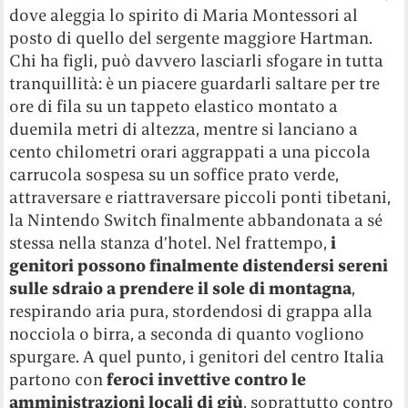
dove aleggia lo spirito di Maria Montessori al
posto di quello del sergente maggiore Hartman.
Chi ha figli, può davvero lasciarli sfogare in tutta
tranquillità: è un piacere guardarli saltare per tre
ore di fila su un tappeto elastico montato a
duemila metri di altezza, mentre si lanciano a
cento chilometri orari aggrappati a una piccola
carrucola sospesa su un soffice prato verde,
attraversare e riattraversare piccoli ponti tibetani,
la Nintendo Switch finalmente abbandonata a sé
stessa nella stanza d’hotel. Nel frattempo,
i
genitori possono finalmente distendersi sereni
sulle sdraio a prendere il sole di montagna
,
respirando aria pura, stordendosi di grappa alla
nocciola o birra, a seconda di quanto vogliono
spurgare. A quel punto, i genitori del centro Italia
partono con
feroci invettive contro le
amministrazioni locali di giù
, soprattutto contro