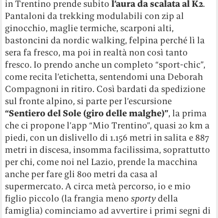
in Trentino prende subito
l’aura da scalata al K2
.
Pantaloni da trekking modulabili con zip al
ginocchio, maglie termiche, scarponi alti,
bastoncini da nordic walking, felpina perché lì la
sera fa fresco, ma poi in realtà non così tanto
fresco. Io prendo anche un completo “sport-chic”,
come recita l’etichetta, sentendomi una Deborah
Compagnoni in ritiro. Così bardati da spedizione
sul fronte alpino, si parte per l’escursione
“Sentiero del Sole (giro delle malghe)”
, la prima
che ci propone l’app “Mio Trentino”, quasi 20 km a
piedi, con un dislivello di 1.156 metri in salita e 887
metri in discesa, insomma facilissima, soprattutto
per chi, come noi nel Lazio, prende la macchina
anche per fare gli 800 metri da casa al
supermercato. A circa metà percorso, io e mio
figlio piccolo (la frangia meno
sporty
della
famiglia) cominciamo ad avvertire i primi segni di