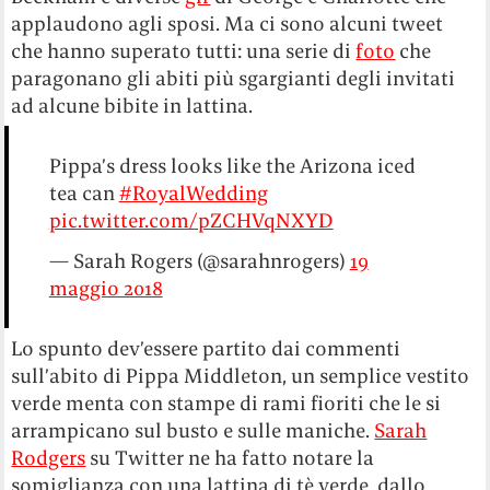
applaudono agli sposi. Ma ci sono alcuni tweet
che hanno superato tutti: una serie di
foto
che
paragonano gli abiti più sgargianti degli invitati
ad alcune bibite in lattina.
Pippa’s dress looks like the Arizona iced
tea can
#RoyalWedding
pic.twitter.com/pZCHVqNXYD
— Sarah Rogers (@sarahnrogers)
19
maggio 2018
Lo spunto dev’essere partito dai commenti
sull’abito di Pippa Middleton, un semplice vestito
verde menta con stampe di rami fioriti che le si
arrampicano sul busto e sulle maniche.
Sarah
Rodgers
su Twitter ne ha fatto notare la
somiglianza con una lattina di tè verde, dallo