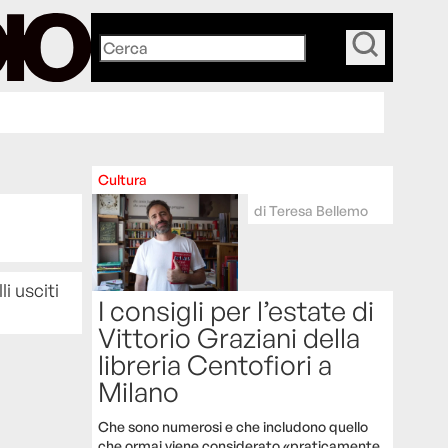
_
Cultura
di
Teresa Bellemo
li usciti
I consigli per l’estate di
Vittorio Graziani della
libreria Centofiori a
Milano
Che sono numerosi e che includono quello
che ormai viene considerato «praticamente