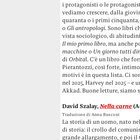
i protagonisti o le protagonist
vediamo crescere, dalla giovinez
quaranta o i primi cinquanta
o
Gli antropologi
. Sono libri 
vista sociologico, di abitudin
Il mio primo libro
, ma anche po
macchine
o
Un giorno tutti di
di
Orbita
l. C’è un libro che fo
Pierantozzi, così forte, intimo 
motivi è in questa lista. Ci s
nel 2025, Harvey nel 2025 – e 
Akkad. Buone letture, siamo s
David Szalay,
Nella carne
(A
Traduzione di Anna Rusconi
La storia di un uomo, nato nel
di storia: il crollo del comun
grande allargamento, e poi il