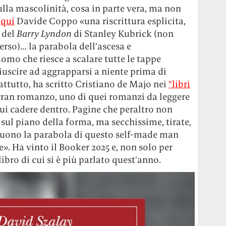
la mascolinità, cosa in parte vera, ma non
o
qui
Davide Coppo «una riscrittura esplicita,
 del
Barry Lyndon
di Stanley Kubrick (non
erso)… la parabola dell’ascesa e
uomo che riesce a scalare tutte le tappe
riuscire ad aggrapparsi a niente prima di
attutto, ha scritto Cristiano de Majo nei
“libri
 gran romanzo, uno di quei romanzi da leggere
cui cadere dentro. Pagine che peraltro non
sul piano della forma, ma secchissime, tirate,
eguono la parabola di questo self-made man
e». Ha vinto il Booker 2025 e, non solo per
libro di cui si è più parlato quest’anno.