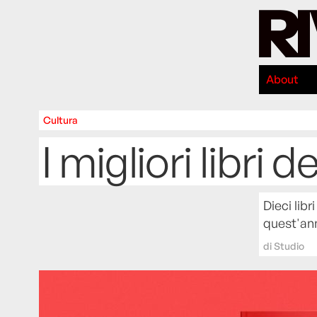
About
Cultura
I migliori libri d
Dieci libr
quest'an
di
Studio