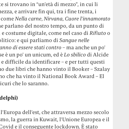
e si trovano in “un’età di mezzo”, in cui li
za, e arrivare fin qui, tra i fine trenta, i
, come
Nella carne
,
Nirvana
,
Cuore l’innamorato
che parlano del nostro tempo, da un punto di
i e costume digitale, come nel caso di
Rifiuto
o
litico: e qui parliamo di
Sangue nelle
ranno di essere stati contro
– ma anche un po’
rse è un po’ un unicum, ed è
Lo sbilico
di Alcide
e difficile da identificare – e per tutti questi
ono due libri che hanno vinto il Booker – Szalay
uno che ha vinto il National Book Award – El
icuri che lo saranno.
delphi)
l’Europa dell’est, che attraversa mezzo secolo
ismo, la guerra in Kuwait, l’Unione Europea e il
 Covid e il conseguente lockdown. È stato