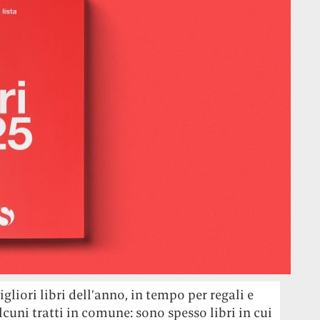
igliori libri dell’anno, in tempo per regali e
cuni tratti in comune: sono spesso libri in cui