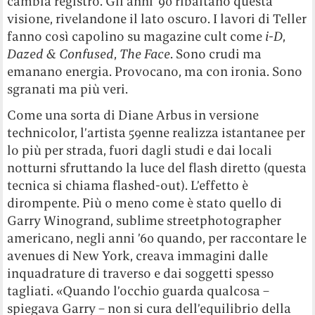
cambia registro. Gli anni ’90 ribaltano questa
visione, rivelandone il lato oscuro. I lavori di Teller
fanno così capolino su magazine cult come
i-D
,
Dazed & Confused
,
The Face
. Sono crudi ma
emanano energia. Provocano, ma con ironia. Sono
sgranati ma più veri.
Come una sorta di Diane Arbus in versione
technicolor, l’artista 59enne realizza istantanee per
lo più per strada, fuori dagli studi e dai locali
notturni sfruttando la luce del flash diretto (questa
tecnica si chiama flashed-out). L’effetto è
dirompente. Più o meno come è stato quello di
Garry Winogrand, sublime streetphotographer
americano, negli anni ’60 quando, per raccontare le
avenues di New York, creava immagini dalle
inquadrature di traverso e dai soggetti spesso
tagliati. «Quando l’occhio guarda qualcosa –
spiegava Garry – non si cura dell’equilibrio della