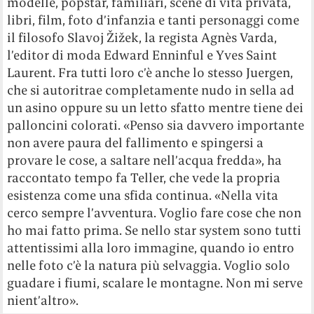
modelle, popstar, familiari, scene di vita privata,
libri, film, foto d’infanzia e tanti personaggi come
il filosofo Slavoj Žižek, la regista Agnès Varda,
l’editor di moda Edward Enninful e Yves Saint
Laurent. Fra tutti loro c’è anche lo stesso Juergen,
che si autoritrae completamente nudo in sella ad
un asino oppure su un letto sfatto mentre tiene dei
palloncini colorati. «Penso sia davvero importante
non avere paura del fallimento e spingersi a
provare le cose, a saltare nell’acqua fredda», ha
raccontato tempo fa Teller, che vede la propria
esistenza come una sfida continua. «Nella vita
cerco sempre l’avventura. Voglio fare cose che non
ho mai fatto prima. Se nello star system sono tutti
attentissimi alla loro immagine, quando io entro
nelle foto c’è la natura più selvaggia. Voglio solo
guadare i fiumi, scalare le montagne. Non mi serve
nient’altro».